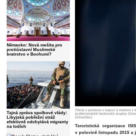
Německo: Nová mešita pro
protiústavní Muslimské
bratrstvo v Bochumi?
Obraz s postavou s kapucí a maskou z ku
Tajná zpráva spolkové vlády:
protiteroristické hackerské skupiny Ghos
Libyjská pobřežní stráž
(GhostSec)
efektivně odchytává migranty
Teroristická organizace IS
na lodích
v polovině listopadu 2015 a j