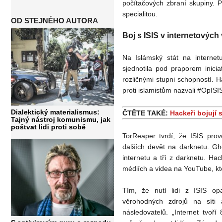
počítačových zbraní skupiny. P
specialitou.
OD STEJNÉHO AUTORA
Boj s ISIS v internetovýc
Na Islámský stát na internet
sjednotila pod praporem inici
rozličnými stupni schopností. H
proti islamistům nazvali #OpISI
Dialektický materialismus:
ČTĚTE TAKÉ:
Hackeři bojují 
Tajný nástroj komunismu, jak
poštvat lidi proti sobě
TorReaper tvrdí, že ISIS pro
dalších devět na darknetu. Gh
internetu a tři z darknetu. Hac
médiích a videa na YouTube, kt
Tím, že nutí lidi z ISIS op
věrohodných zdrojů na síti
následovatelů. „Internet tvoří