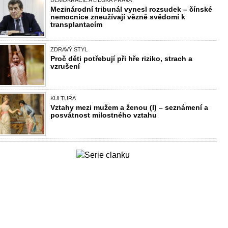
DEMOKRACIE A LIDSKÁ PRÁVA
Mezinárodní tribunál vynesl rozsudek – čínské
nemocnice zneužívají vězně svědomí k
transplantacím
ZDRAVÝ STYL
Proč děti potřebují při hře riziko, strach a
vzrušení
KULTURA
Vztahy mezi mužem a ženou (I) – seznámení a
posvátnost milostného vztahu