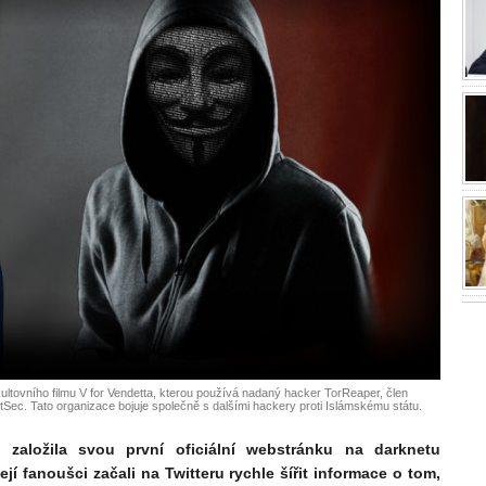
ltovního filmu V for Vendetta, kterou používá nadaný hacker TorReaper, člen
tSec. Tato organizace bojuje společně s dalšími hackery proti Islámskému státu.
IS založila svou první oficiální webstránku na darknetu
ejí fanoušci začali na Twitteru rychle šířit informace o tom,