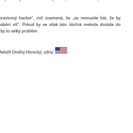
pravicový hacker“, což znamená, že „se nemusíte bát, že by
vládní síť“. Pokud by se však tato útočná metoda dostala do
by to velký problém.
eložil Ondřej Horecký; zdroj: