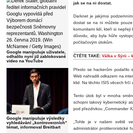
jak se na ni dostat.
Darknet je jakýmsi podzemním 
dostat se na ni můžete pouze
komunitami lidí, kteří si nepřej
důvodu, aby byla hůře vystopo
počítačovým útokům.
Google manipuluje uživatele,
ČTĚTE TAKÉ:
Válka v Sýrii –
odhalilo nyní již zablokované
video na YouTube
Přesto se hackerům podařilo s
Web nahradili odkazem na inte
klid. Na těchto ISIS věcech frčí 
Tento útok byl v mnoha směrec
schopni takový kybernetický at
pod přezdívkou „Commander Xa
Google manipuluje výsledky
„Tohle je v našem světě vel
vyhledávání „kontroverzních“
témat, informoval Breitbart
administrátor protiteroristické