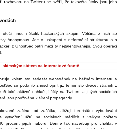
ři rozhovoru na Twitteru se svěřil, že takovéto útoky jsou jeho
h vodách
u útočí hned několik hackerských skupin. Většina z nich se
ativy Anonymous. Jde o uskupení s neformální strukturou a s
ackeři z GhostSec patří mezi ty nejtalentovanější. Svou operaci
S.
s Islámským státem na internetové frontě
vozuje kolem sto šedesát webstránek na běžném internetu a
ostSec se podařilo zneschopnit již téměř sto dvacet stránek z
keři také aktivně nahlašují účty na Twitteru a jiných sociálních
eré jsou používána k šíření propagandy.
akovaně začínat od začátku, ztěžují teroristům vybudování
 a vytvoření účtů na sociálních médiích s velkým počtem
 80 procent jejich náboru. Denně tak naverbují pro chalifát v