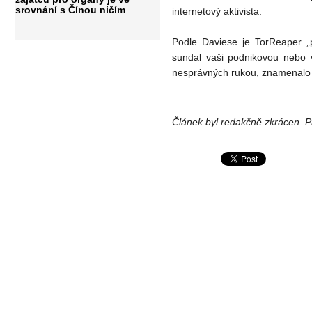
srovnání s Čínou ničím
internetový aktivista.
Podle Daviese je TorReaper „
sundal vaši podnikovou nebo 
nesprávných rukou, znamenalo 
Článek byl redakčně zkrácen. Př