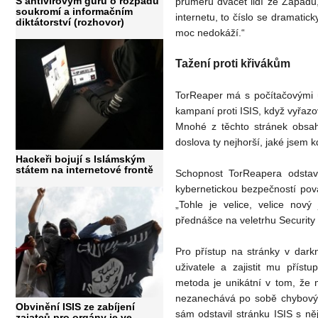
S antivirovým guru o rozpadu
průměru dvacet lidí ze Západu
soukromí a informačním
internetu, to číslo se dramatic
diktátorství (rozhovor)
moc nedokáží.“
Tažení proti křivákům
TorReaper má s počítačovými út
kampaní proti ISIS, když vyřazo
Mnohé z těchto stránek obsahu
doslova ty nejhorší, jaké jsem k
Hackeři bojují s Islámským
státem na internetové frontě
Schopnost TorReapera odstavi
kybernetickou bezpečností pov
„Tohle je velice, velice nový
přednášce na veletrhu Security
Pro přístup na stránky v dark
uživatele a zajistit mu příst
metoda je unikátní v tom, že 
nezanechává po sobě chybový 
Obvinění ISIS ze zabíjení
sám odstavil stránku ISIS s ně
zajatců pro orgány je ve