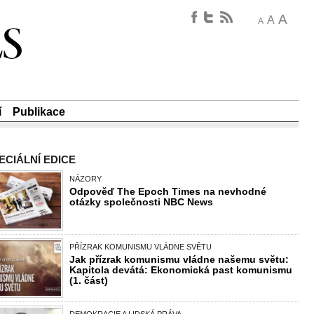
A
A
A
í
Publikace
ECIÁLNÍ EDICE
NÁZORY
Odpověď The Epoch Times na nevhodné
otázky společnosti NBC News
PŘÍZRAK KOMUNISMU VLÁDNE SVĚTU
Jak přízrak komunismu vládne našemu světu:
Kapitola devátá: Ekonomická past komunismu
(1. část)