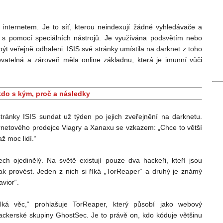
internetem. Je to síť, kterou neindexují žádné vyhledávače a
 s pomocí speciálních nástrojů. Je využívána podsvětím nebo
í být veřejně odhaleni. ISIS své stránky umístila na darknet z toho
vatelná a zároveň měla online základnu, která je imunní vůči
 kdo s kým, proč a následky
tránky ISIS sundat už týden po jejich zveřejnění na darknetu.
rnetového prodejce Viagry a Xanaxu se vzkazem: „Chce to větší
až moc lidí.“
h ojedinělý. Na světě existují pouze dva hackeři, kteří jsou
ak provést. Jeden z nich si říká „TorReaper“ a druhý je známý
vior“.
ká věc,“ prohlašuje TorReaper, který působí jako webový
 hackerské skupiny GhostSec. Je to právě on, kdo kóduje většinu