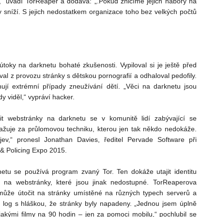
,“ uvádí TorReaper a dodává: „.Pokud zničíme jejich nábory na
ky sníží. S jejich nedostatkem organizace toho bez velkých počtů
oky na darknetu bohaté zkušenosti. Vypiloval si je ještě před
val z provozu stránky s dětskou pornografií a odhaloval pedofily.
jí extrémní případy zneužívání dětí. „Věci na darknetu jsou
dy viděl,“ vypráví hacker.
t webstránky na darknetu se v komunitě lidí zabývající se
ažuje za průlomovou techniku, kterou jen tak někdo nedokáže.
 jev,“ pronesl Jonathan Davies, ředitel Pervade Software při
 & Policing Expo 2015.
netu se používá program zvaný Tor. Ten dokáže utajit identitu
up na webstránky, které jsou jinak nedostupné. TorReaperova
může útočit na stránky umístěné na různých typech serverů a
log s hláškou, že stránky byly napadeny. „Jednou jsem úplně
jakými filmy na 90 hodin – jen za pomoci mobilu,“ pochlubil se