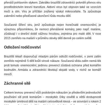
přenáší pohlavním stykem. Zakrátko brazilští zdravotníci potvrdili přenos viru
prostřednictvím krevní transfúze. Aktivní virus byl objeven také ve vzorcích
moči a slin. Viru je přičítán zvýšený výskyt mikrocefalie. Ta způsobuje
zakrnění nebo předčasné ukončení růstu mozku dětí.
Současné šíření viru, jenž způsobuje nejen horečnaté onemocnění, je
výraznou připomínkou, že nemoci přenášené komáry, jako např. malárie,
zůstávají i v dnešní době vážnou hrozbou, zejména pro malé děti. V roce
2015 zemřelo na malárii v průměru stovky dětí denně po celém světě.
Odložení rodičovství
Brazilští lékaři doporučují mladým párům odložit rodičovství, v zemi zatím
zemřelo nejméně 5 dětí kvůli virové nákaze. Současná věda zatím nemá lék
proti tomuto onemocnění, jedinou prevencí zůstává ochrana před komářím
bodnutím. Armáda a zdravotníci likvidují stojaté vody, v nichž se komáři
množí.
Záchranné sítě
Celkem levnou prevencí vůči podobným nákazám je především jednoduché
používání sítí proti komárům – moskytiér. Díky osvětě a větší dostupnosti
moskytiér úmrtnost dětí na malárii celosvětově klesá – ve srovnání s rokem 2