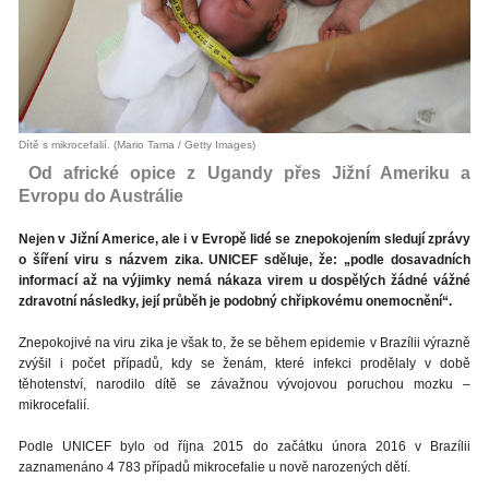
Dítě s mikrocefalií. (Mario Tama / Getty Images)
Od africké opice z Ugandy přes Jižní Ameriku a
Evropu do Austrálie
Nejen v Jižní Americe, ale i v Evropě lidé se znepokojením sledují zprávy
o šíření viru s názvem zika. UNICEF sděluje, že: „podle dosavadních
informací až na výjimky nemá nákaza virem u dospělých žádné vážné
zdravotní následky, její průběh je podobný chřipkovému onemocnění“.
Znepokojivé na viru zika je však to, že se během epidemie v Brazílii výrazně
zvýšil i počet případů, kdy se ženám, které infekci prodělaly v době
těhotenství, narodilo dítě se závažnou vývojovou poruchou mozku –
mikrocefalií.
Podle UNICEF bylo od října 2015 do začátku února 2016 v Brazílii
zaznamenáno 4 783 případů mikrocefalie u nově narozených dětí.