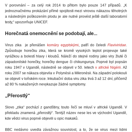
V porovnání – za celý rok 2014 to přitom bylo pouze 147 případů. „K
jednoznačnému prokázání přímé spojitosti mezi virovou nákazou těhotných
a následným poškozením plodu je ale nutné provést ještě další laboratorní
testy,“ upozorňuje UNICEF.
Horečnatá onemocnění se podobají, ale...
Virus zika je přenášen
komáry egyptskými
, patří do čeledi
Flaviviridae
.
Způsobuje horečku zika, která se kromě vysokých teplot projevuje také
vyrážkou a bolestí hlavy i kloubů. Náleží do stejné rodiny jako viry žluté či
západonilské horečky, horečky dengue či chikungunya. Poprvé byl popsán
roku 1947 v Ugandě, následně se objevil v 50. letech
v africké Nigérii
. Až
roku 2007 se nákaza objevila v Polynésii a Mikronésii. Na západní polokouli
se objevil v loňském roce. Inkubační doba viru zika trvá 3 až 12 dní, přičemž
až 80 % nakažených nevykazuje žádné symptomy.
„Přerostlý“
Slovo „zika“ pochází z gandštiny, touto řečí se mluví v africké Ugandě. V
překladu znamená „přerostlý“. Tentýž název nese les ve východní Ugandě,
kde vědci virus poprvé objevili u opic makaků.
BBC nedávno uvedla závažnou souvislost, a to, že se virus mezi lidmi