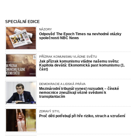
SPECIÁLNÍ EDICE
NÁZORY
Odpověď The Epoch Times na nevhodné otázky
společnosti NBC News
PŘÍZRAK KOMUNISMU VLÁDNE SVĚTU
Jak přízrak komunismu vládne našemu světu:
Kapitola devátá: Ekonomická past komunismu (1.
část)
DEMOKRACIE A LIDSKÁ PRÁVA
Mezinárodní tribunál vynesl rozsudek – čínské
nemocnice zneužívají vězně svědomí k
transplantacím
ZDRAVÝ STYL
Proč děti potřebují při hře riziko, strach a vzrušení