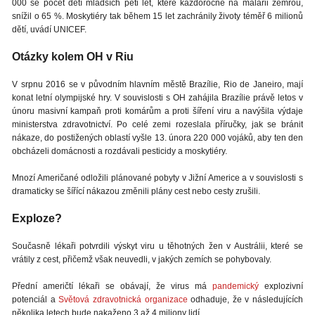
000 se počet dětí mladších pěti let, které každoročně na malárii zemřou,
snížil o 65 %. Moskytiéry tak během 15 let zachránily životy téměř 6 milionů
dětí, uvádí UNICEF.
Otázky kolem OH v Riu
V srpnu 2016 se v původním hlavním městě Brazílie, Rio de Janeiro, mají
konat letní olympijské hry. V souvislosti s OH zahájila Brazílie právě letos v
únoru masivní kampaň proti komárům a proti šíření viru a navýšila výdaje
ministerstva zdravotnictví. Po celé zemi rozeslala příručky, jak se bránit
nákaze, do postižených oblastí vyšle 13. února 220 000 vojáků, aby ten den
obcházeli domácnosti a rozdávali pesticidy a moskytiéry.
Mnozí Američané odložili plánované pobyty v Jižní Americe a v souvislosti s
dramaticky se šířící nákazou změnili plány cest nebo cesty zrušili.
Exploze?
Současně lékaři potvrdili výskyt viru u těhotných žen v Austrálii, které se
vrátily z cest, přičemž však neuvedli, v jakých zemích se pohybovaly.
Přední američtí lékaři se obávají, že virus má
pandemický
explozivní
potenciál a
Světová zdravotnická organizace
odhaduje, že v následujících
několika letech bude nakaženo 3 až 4 miliony lidí.