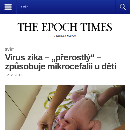
Přízrak komunismu vládne světu
Svět
SVĚT
Virus zika – „přerostlý“ –
způsobuje mikrocefalii u dětí
12. 2. 2016