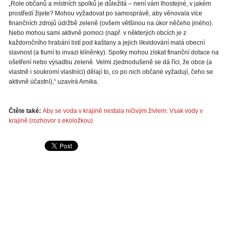
„Role občanů a místních spolků je důležitá – není vám lhostejné, v jakém
prostředí žijete? Mohou vyžadovat po samosprávě, aby věnovala více
finančních zdrojů údržbě zeleně (ovšem většinou na úkor něčeho jiného).
Nebo mohou sami aktivně pomoci (např. v některých obcích je z
každoročního hrabání listí pod kaštany a jejich likvidování malá obecní
slavnost (a tlumí to invazi klíněnky). Spolky mohou získat finanční dotace na
ošetření nebo výsadbu zeleně. Velmi zjednodušeně se dá říci, že obce (a
vlastně i soukromí vlastníci) dělají to, co po nich občané vyžadují, čeho se
aktivně účastní),“ uzavírá Arnika.
Čtěte také:
Aby se voda v krajině nestala ničivým živlem: Vsak vody v
krajině (rozhovor s ekoložkou)