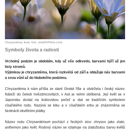
Chryzantémy, ilustr. foto. (maf04/Flickr.com)
Symboly života a radosti
Vrcholný podzim je obdobím, kdy už vše odkvetlo, barvami hýří už jen
listy stromů.
Výjimkou je chryzantéma, která rozkvétá od září a oblažuje nás barvami
a svou vůní až do hlubokého podzimu.
Chryzantéma k nám přišla ze staré čínské říše a obdržela i český název.
Náleží do čeledi hvězdnicovitých, v Asii je velmi oblíbená. Její květ se v
Japonsku dostal na královskou pečeť a stal se tradičním symbolem
císařského rodu. Nazývá se kiku a v císařském erbu je znázorněna se
šestnácti okvětními plátky.
Název rodu
Chrysantémum
pochází z řeckých slov: chrysos jako zlato,
anthemon jako květ. Rodový název se vztahuje na zlatožlutou barvu květů