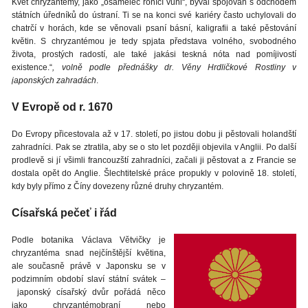
Květ chryzantémy, jako „osamělec ronící vůni“, býval spojován s odchodem
státních úředníků do ústraní. Ti se na konci své kariéry často uchylovali do
chatrčí v horách, kde se věnovali psaní básní, kaligrafii a také pěstování
květin. S chryzantémou je tedy spjata představa volného, svobodného
života, prostých radostí, ale také jakási teskná nóta nad pomíjivostí
existence.“
, volně podle přednášky dr. Věny Hrdličkové Rostliny v
japonských zahradách
.
V Evropě od r. 1670
Do Evropy přicestovala až v 17. století, po jistou dobu ji pěstovali holandští
zahradníci. Pak se ztratila, aby se o sto let později objevila v Anglii. Po další
prodlevě si jí všimli francouzští zahradníci, začali ji pěstovat a z Francie se
dostala opět do Anglie. Šlechtitelské práce propukly v polovině 18. století,
kdy byly přímo z Číny dovezeny různé druhy chryzantém.
Císařská pečeť i řád
Podle botanika Václava Větvičky je
chryzantéma snad nejčínštější květina,
ale současně právě v Japonsku se v
podzimním období slaví státní svátek –
japonský císařský dvůr pořádá něco
jako chryzantémobraní nebo