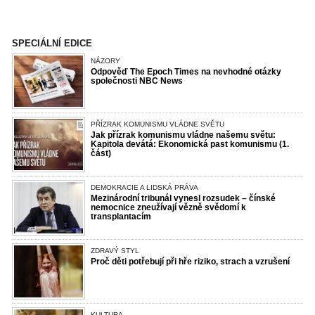
SPECIÁLNÍ EDICE
NÁZORY
Odpověď The Epoch Times na nevhodné otázky
společnosti NBC News
PŘÍZRAK KOMUNISMU VLÁDNE SVĚTU
Jak přízrak komunismu vládne našemu světu:
Kapitola devátá: Ekonomická past komunismu (1.
část)
DEMOKRACIE A LIDSKÁ PRÁVA
Mezinárodní tribunál vynesl rozsudek – čínské
nemocnice zneužívají vězně svědomí k
transplantacím
ZDRAVÝ STYL
Proč děti potřebují při hře riziko, strach a vzrušení
KULTURA