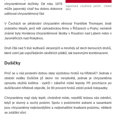
chryzantémové dožínky. Od roku 1876
Japonská císařská pečeť. (Volné
může japonský císař tou dobou dokonce
dílo)
udělovat chryzantémový řád.
V Čechách se pěstování chryzantém věnoval František Thomayer, bratr
známého lékaře, jenž měl zahradnickou firmu v Říčanech u Prahy; neméně
známé byly Horákovy chryzantémové školky v Roudnici nad Labem nebo v
Jaroměřicích nad Rokytnou.
Druh čítá nad 5 tisíc kultivarů okrasných a mnohdy až dech beroucích druhů,
které oslní jak uspořádáním okvětních plátků, tak barevnými kombinacemi.
Dušičky
Proč se u nás poslední dobou staly výzdobou hrobů na hřbitově? Jednak v
období svátku Dušiček již skoro nic nevykvétá, jednak je chryzantéma
opravdu otužilá květina - vydrží i zákeřné nízké teploty. Při procházce po
dušičkovém hřbitově objevíte, že 90 procent hrobů zdobí právě listopadky.
Chryzantémy mají rády teplé, chráněné místo, největší krásou nás odmění,
když je slunný a suchý podzim. Spolu s podzimními astrami a sasankami
jsou chryzantémy nejkrásnějšími a nejbohatšími trvalkami podzimu, některé
se zvláštní vůní.