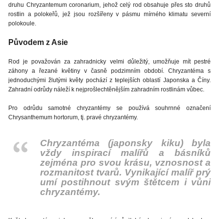
druhu Chryzantemum coronarium, jehož celý rod obsahuje přes sto druhů
rostlin a polokeřů, jež jsou rozšířeny v pásmu mírného klimatu severní
polokoule.
Původem z Asie
Rod je považován za zahradnicky velmi důležitý, umožňuje mít pestré
záhony a řezané květiny v časně podzimním období. Chryzantéma s
jednoduchými žlutými květy pochází z teplejších oblastí Japonska a Číny.
Zahradní odrůdy náleží k nejprošlechtěnějším zahradním rostlinám vůbec.
Pro odrůdu samotné chryzantémy se používá souhrnné označení
Chrysanthemum hortorum, tj. pravé chryzantémy.
Chryzantéma (japonsky kiku) byla
vždy inspirací malířů a básníků
zejména pro svou krásu, vznosnost a
rozmanitost tvarů. Vynikající malíř prý
umí postihnout svým štětcem i vůni
chryzantémy.