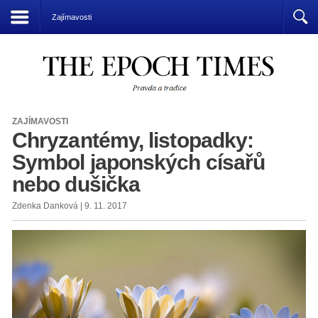
Přízrak komunismu vládne světu
Zajímavosti
ZAJÍMAVOSTI
Chryzantémy, listopadky:
Symbol japonských císařů
nebo dušička
Zdenka Danková | 9. 11. 2017