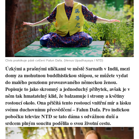
Chris praktikuje páté cvičení Falun Dafa. (Venus Upadhayaya / NTD)
Úzkými a prašnými uličkami ve městě Sarnath v Indii, mezi
domy za mohutnou buddhistickou stúpou, se můžete vydat
do malého penzionu provozovaného německou ženou.
Popisuje to jako skromný a jednoduchý příbytek, avšak je v
něm tak hmatatelný klid, že balzamuje i stromy a květiny
rostoucí okolo. Ona přičítá tento rostoucí vnitřní mír a lásku
svému duchovnímu přesvědčení – Falun Dafa. Pro indickou
pobočku televize NTD se tato dáma s odvážnou duší a
srdcem plným soucitu podělila o svou životní cestu.