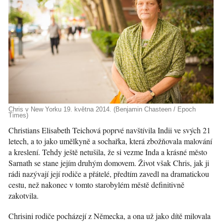
Chris v New Yorku 19. května 2014. (Benjamin Chasteen / Epoch
Times)
Christians Elisabeth Teichová poprvé navštívila Indii ve svých 21
letech, a to jako umělkyně a sochařka, která zbožňovala malování
a kreslení. Tehdy ještě netušila, že si vezme Inda a krásné město
Sarnath se stane jejím druhým domovem. Život však Chris, jak ji
rádi nazývají její rodiče a přátelé, předtím zavedl na dramatickou
cestu, než nakonec v tomto starobylém městě definitivně
zakotvila.
Chrisini rodiče pocházejí z Německa, a ona už jako dítě milovala