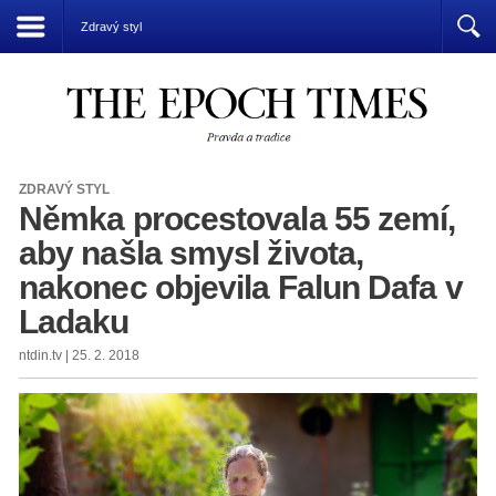
Přízrak komunismu vládne světu
Zdravý styl
ZDRAVÝ STYL
Němka procestovala 55 zemí,
aby našla smysl života,
nakonec objevila Falun Dafa v
Ladaku
ntdin.tv | 25. 2. 2018