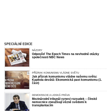
SPECIÁLNÍ EDICE
NÁZORY
Odpověď The Epoch Times na nevhodné otázky
společnosti NBC News
PŘÍZRAK KOMUNISMU VLÁDNE SVĚTU
Jak přízrak komunismu vládne našemu světu:
Kapitola devátá: Ekonomická past komunismu (1.
část)
DEMOKRACIE A LIDSKÁ PRÁVA
Mezinárodní tribunál vynesl rozsudek – čínské
nemocnice zneužívají vězně svědomí k
transplantacím