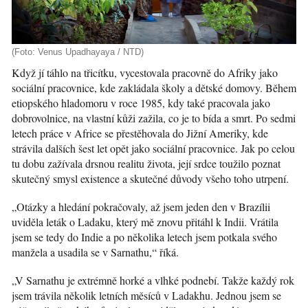
(Foto: Venus Upadhayaya / NTD)
Když jí táhlo na třicítku, vycestovala pracovně do Afriky jako
sociální pracovnice, kde zakládala školy a dětské domovy. Během
etiopského hladomoru v roce 1985, kdy také pracovala jako
dobrovolnice, na vlastní kůži zažila, co je to bída a smrt. Po sedmi
letech práce v Africe se přestěhovala do Jižní Ameriky, kde
strávila dalších šest let opět jako sociální pracovnice. Jak po celou
tu dobu zažívala drsnou realitu života, její srdce toužilo poznat
skutečný smysl existence a skutečné důvody všeho toho utrpení.
„Otázky a hledání pokračovaly, až jsem jeden den v Brazílii
uviděla leták o Ladaku, který mě znovu přitáhl k Indii. Vrátila
jsem se tedy do Indie a po několika letech jsem potkala svého
manžela a usadila se v Sarnathu,“ říká.
„V Sarnathu je extrémně horké a vlhké podnebí. Takže každý rok
jsem trávila několik letních měsíců v Ladakhu. Jednou jsem se