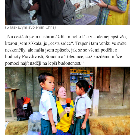
(S laskavým svolením Chris)
„Na cestách jsem nashromáždila mnoho lásky – ale nejlepší věc,
kterou jsem získala, je „cesta srdce“. Trápení tam venku ve světě
neskončily, ale našla jsem způsob, jak se se všemi podělit o
hodnoty Pravdivosti, Soucitu a Tolerance, což každému může
pomoci najít naději na lepší budoucnost.“