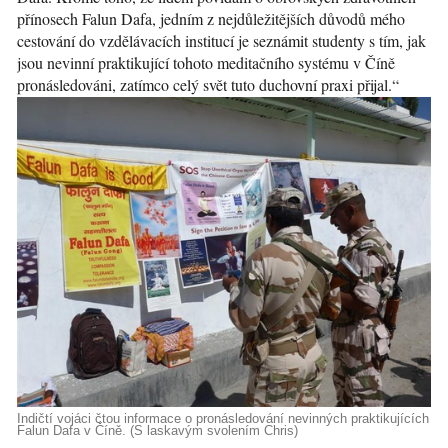
přínosech Falun Dafa, jedním z nejdůležitějších důvodů mého
cestování do vzdělávacích institucí je seznámit studenty s tím, jak
jsou nevinní praktikující tohoto meditačního systému v Číně
pronásledováni, zatímco celý svět tuto duchovní praxi přijal.“
Indičtí vojáci čtou informace o pronásledování nevinných praktikujících
Falun Dafa v Číně. (S laskavým svolením Chris)