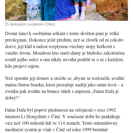
(S laskavým svolením Chris)
Dostat šanci k osobnímu setkání s touto skvělou paní je velké
privilegium. Dokonce ještě předtím, než se člověk od ní cokoliv
dozví, její klid a radost rozplynou všechny stopy hořkosti z
vašeho života. Moudrost této starší dámy je hluboko zakořeněna
uvnitř jejího srdce a ona nikdy neváhá podělit se o ni s každým,
kdo projeví zájem.
Než opustíte její domov a otočíte se, abyste se rozloučili, uvidíte
malou žlutou branku, která prozařuje nadějí jako ranní úsvit – a
zvenku pak uvidíte na brance štítek s nápisem „Falun Dafa je
dobrý!“
Falun Dafa byl poprvé představen na veřejnosti v roce 1992
mistrem Li Hongzhim v Číně. V současné době ho praktikuje
více než 100 milionů lidí ve 114 zemích. Tento mírumilovný
meditační systém je však v Číně od roku 1999 brutálně