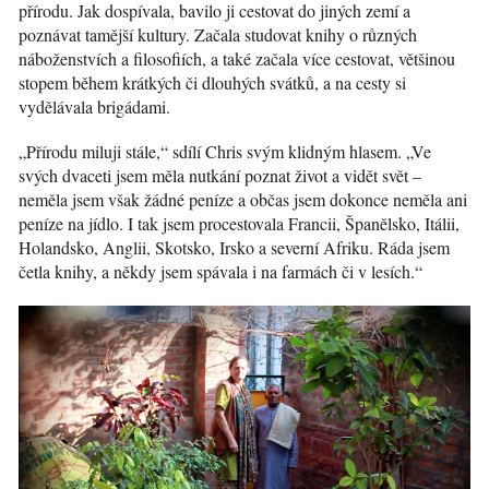
přírodu. Jak dospívala, bavilo ji cestovat do jiných zemí a
poznávat tamější kultury. Začala studovat knihy o různých
náboženstvích a filosofiích, a také začala více cestovat, většinou
stopem během krátkých či dlouhých svátků, a na cesty si
vydělávala brigádami.
„Přírodu miluji stále,“ sdílí Chris svým klidným hlasem. „Ve
svých dvaceti jsem měla nutkání poznat život a vidět svět –
neměla jsem však žádné peníze a občas jsem dokonce neměla ani
peníze na jídlo. I tak jsem procestovala Francii, Španělsko, Itálii,
Holandsko, Anglii, Skotsko, Irsko a severní Afriku. Ráda jsem
četla knihy, a někdy jsem spávala i na farmách či v lesích.“