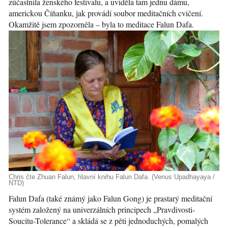
zúčastnila ženského festivalu, a uviděla tam jednu dámu,
americkou Číňanku, jak provádí soubor meditačních cvičení.
Okamžitě jsem zpozorněla – byla to meditace Falun Dafa.
Chris čte Zhuan Falun, hlavní knihu Falun Dafa. (Venus Upadhayaya /
NTD)
Falun Dafa (také známý jako Falun Gong) je prastarý meditační
systém založený na univerzálních principech „Pravdivosti-
Soucitu-Tolerance“ a skládá se z pěti jednoduchých, pomalých