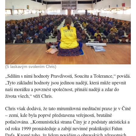
(S laskavým svolením Chris)
„Sdílím s nimi hodnoty Pravdivosti, Soucitu a Tolerance,“ povídá.
„Tyto základní hodnoty jsou jedinou nadějí, která může upevnit
naši morálku a povznést společnost, přináší naději a zdar do
života všech,“ věří Chris.
Chris však dodává, že tato mírumilovná meditační praxe je v Číně
– zemi, kde byla poprvé představena veřejnosti, brutálně
potlačována. „Komunistická strana Číny je z podstaty ateistická a
od roku 1999 pronásleduje a zabíjí nevinné praktikující Falun
Dafa. Kromě toho, že lidem povídám o obrovských zdravotních