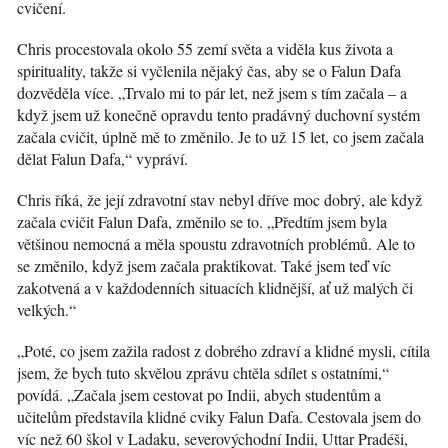
cvičení.
Chris procestovala okolo 55 zemí světa a viděla kus života a
spirituality, takže si vyčlenila nějaký čas, aby se o Falun Dafa
dozvěděla více. „Trvalo mi to pár let, než jsem s tím začala – a
když jsem už konečně opravdu tento pradávný duchovní systém
začala cvičit, úplně mě to změnilo. Je to už 15 let, co jsem začala
dělat Falun Dafa,“ vypráví.
Chris říká, že její zdravotní stav nebyl dříve moc dobrý, ale když
začala cvičit Falun Dafa, změnilo se to. „Předtím jsem byla
většinou nemocná a měla spoustu zdravotních problémů. Ale to
se změnilo, když jsem začala praktikovat. Také jsem teď víc
zakotvená a v každodenních situacích klidnější, ať už malých či
velkých.“
„Poté, co jsem zažila radost z dobrého zdraví a klidné mysli, cítila
jsem, že bych tuto skvělou zprávu chtěla sdílet s ostatními,“
povídá. „Začala jsem cestovat po Indii, abych studentům a
učitelům představila klidné cviky Falun Dafa. Cestovala jsem do
víc než 60 škol v Ladaku, severovýchodní Indii, Uttar Pradéši,