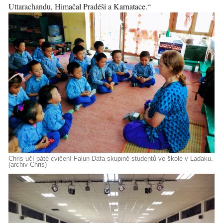
Uttarachandu, Himačal Pradéši a Karnatace.“
Chris učí páté cvičení Falun Dafa skupině studentů ve škole v Ladaku.
(archiv Chris)