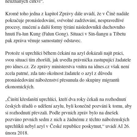
neuznaných církví“.
Kromě toho jedna z kapitol Zprávy dále uvádí, že v Číně nadále
pokračuje pronásledování, svévolné zadržování, nespravedlivé
procesy, mučení a další formy týrání následovníků duchovního
hnutí Fa-lun Kung (Falun Gong). Situaci v Sin-ťiangu a Tibetu
pak zpráva věnuje samostatný odstavec.
Protože si uprchlíci během čekání na azyl dokázali najít práci,
svou situaci tím zhoršili, jak uvedla právnička zastupující žadatele
pro idnes.cz. Ze zprávy ministerstva vnitra na idnes.cz však není
zcela patrné, zda tato okolnost žadatele o azyl z důvodu
pronásledování náboženství přesunula do skupiny migrantů
ekonomických.
„Čínští křesťanští uprchlíci, kteří dva roky čekali na rozhodnutí
českých úřadů o udělení azylu, byli konečně pozváni k tomu, aby
si rozhodnutí převzali. Podle prvních zpráv bylo na dnešek
pozváno prvních sedm z nich a žádnému z těchto náboženských
uprchlíků nebyl azyl v České republice poskytnut,“ uvádí AI 26.
února 2018.