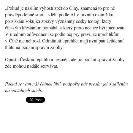
„Pokud je násilím vyhostí zpět do Číny, znamená to pro ně
pravděpodobně smrt,“ sdělil podle AI v prvním okamžiku
po získání šokující zprávy významný český teolog, který
čínským křesťanům pomáhá, a který proto nechce být jmenován.
V úředním odůvodnění se podle něj prý praví, že uprchlíkům
v Číně nic nehrozí. Odmítnutí uprchlíci mají nyní patnáctidenní
lhůtu na podání správní žaloby.
Opustit Českou republiku nesmějí, ale po podání správní žaloby
zde mohou nadále setrvávat.
Pokud se vám náš článek líbil, podpořte nás prosím jeho sdílením
na sociálních sítích.