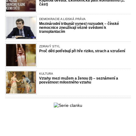
Kapitola devátá: Ekonomická past komunismu (1.
část)
DEMOKRACIE A LIDSKÁ PRÁVA
Mezinárodní tribunál vynesl rozsudek – čínské
nemocnice zneužívají vězně svědomí k
transplantacím
ZDRAVÝ STYL
Proč děti potřebují při hře riziko, strach a vzrušení
KULTURA
Vztahy mezi mužem a ženou (I) – seznámení a
posvátnost milostného vztahu