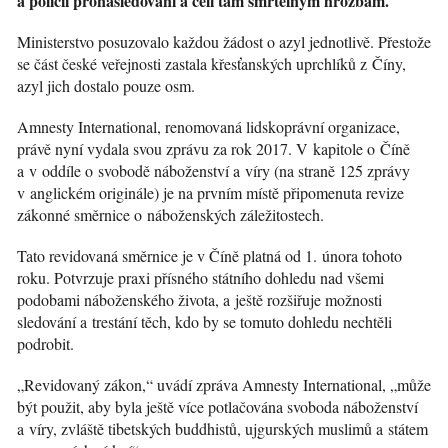
a policií pronásledováni a čelí tam smrtelným hrozbám.
Ministerstvo posuzovalo každou žádost o azyl jednotlivě. Přestože
se část české veřejnosti zastala křesťanských uprchlíků z Číny,
azyl jich dostalo pouze osm.
Amnesty International, renomovaná lidskoprávní organizace,
právě nyní vydala svou zprávu za rok 2017. V kapitole o Číně
a v oddíle o svobodě náboženství a víry (na straně 125 zprávy
v anglickém originále) je na prvním místě připomenuta revize
zákonné směrnice o náboženských záležitostech.
Tato revidovaná směrnice je v Číně platná od 1. února tohoto
roku. Potvrzuje praxi přísného státního dohledu nad všemi
podobami náboženského života, a ještě rozšiřuje možnosti
sledování a trestání těch, kdo by se tomuto dohledu nechtěli
podrobit.
„Revidovaný zákon,“ uvádí zpráva Amnesty International, „může
být použit, aby byla ještě více potlačována svoboda náboženství
a víry, zvláště tibetských buddhistů, ujgurských muslimů a státem