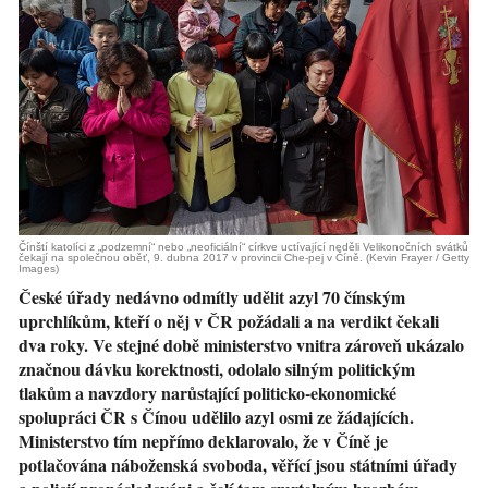
Čínští katolíci z „podzemní“ nebo „neoficiální“ církve uctívající neděli Velikonočních svátků
čekají na společnou oběť, 9. dubna 2017 v provincii Che-pej v Číně. (Kevin Frayer / Getty
Images)
České úřady nedávno odmítly udělit azyl 70 čínským
uprchlíkům, kteří o něj v ČR požádali a na verdikt čekali
dva roky. Ve stejné době ministerstvo vnitra zároveň ukázalo
značnou dávku korektnosti, odolalo silným politickým
tlakům a navzdory narůstající politicko-ekonomické
spolupráci ČR s Čínou udělilo azyl osmi ze žádajících.
Ministerstvo tím nepřímo deklarovalo, že v Číně je
potlačována náboženská svoboda, věřící jsou státními úřady