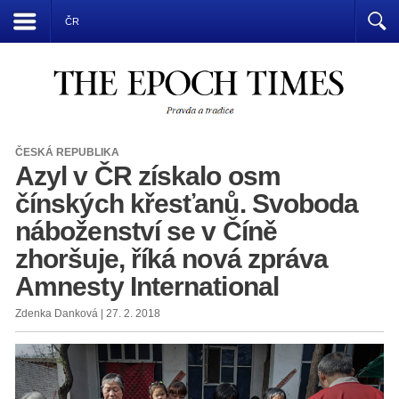
Přízrak komunismu vládne světu
ČR
ČESKÁ REPUBLIKA
Azyl v ČR získalo osm
čínských křesťanů. Svoboda
náboženství se v Číně
zhoršuje, říká nová zpráva
Amnesty International
Zdenka Danková | 27. 2. 2018