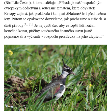
(BirdLife Česko), k tomu sděluje: „Příroda je naším společným
evropským dědictvím a současně tématem, které obyvatele
Evropy zajímá, jak prokázala i kampaň #NatureAlert před dvěma
lety. Přitom se opakovaně dozvídáme, jak přicházíme o stále další
[2], [3]
části přírody
. Je nejvyšší čas, aby evropští lídři začali
konečně konat, příčiny současného špatného stavu jasně
pojmenovali a vyčlenili v rozpočtu prostředky na jeho zlepšení.“