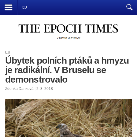
Přízrak komunismu vládne světu
EU
EU
Úbytek polních ptáků a hmyzu
je radikální. V Bruselu se
demonstrovalo
Zdenka Danková | 2. 3. 2018