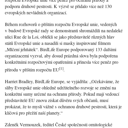
podporu druhové pestrosti. K výzvě se přidalo více než 130
evropských nevládních organizací.
Během rozhovorů o příštím rozpočtu Evropské unie, vedených
v budově Evropské rady se demonstranti shromáždili na nedaleké
ulici Rue de la Loi, oblékli se jako představitelé různých hlav
států Evropské unie a nasadili si masky inspirované filmem
„Mlčení jehňátek“. BirdLife Europe podporovaný 133 dalšími
organizacemi vyzval, aby dosud prázdná slova byla podpořena
konkrétními rozpočtovými opatřeními a přinesla více peněz pro
[1]
přírodu v příštím rozpočtu EU
.
Harriet Bradley, BirdLife Europe, se vyjádřila: „Očekáváme, že
sliby Evropské unie ohledně udržitelného rozvoje se změní na
konkrétní sumy určené na ochranu přírody. Pokud mají vedoucí
představitelé EU znovu získat důvěru svých občanů, musí
prokázat, že to myslí vážně s ochranou druhové pestrosti, která je
klíčová pro přežití naší planety.“
Zdeněk Vermouzek, ředitel České společnosti ornitologické