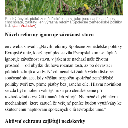
Prudký úbytek ptáků zemědělské krajiny, jako jsou například čejky
chocholaté, zastaví jen výrazná reforma Společné zemědělské politiky
EU. (
Jan Vratislav
)
Návrh reformy ignoruje závažnost stavu
enviweb.cz uvádí: „Návrh reformy Společné zemědělské politiky
Evropské unie, který nyní představila Evropská komise, úplně
ignoruje závažnost stavu, v jakém se nachází naše životní
prostředí – od úbytku druhové rozmanitosti, až po devastaci
půdních zdrojů a vody. Návrh nenabízí žádné východisko ze
současné situace, kdy většinu rozpočtu společné zemědělské
politiky tvoří tzv. přímé platby bez jasného cíle. Hlavní novinkou
se zdá být mnohem volnější ruka pro členské země při
rozhodování o využití finančních zdrojů. Nicméně chybí návrh
mechanismů, které zaručí, že veřejné peníze budou využívány ke
skutečnému naplňování společných cílů Evropské unie.“
Aktivní ochranu zajišťují neziskovky