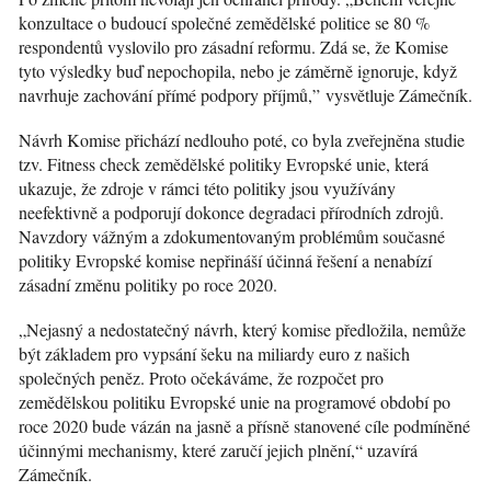
konzultace o budoucí společné zemědělské politice se 80 %
respondentů vyslovilo pro zásadní reformu. Zdá se, že Komise
tyto výsledky buď nepochopila, nebo je záměrně ignoruje, když
navrhuje zachování přímé podpory příjmů,” vysvětluje Zámečník.
Návrh Komise přichází nedlouho poté, co byla zveřejněna studie
tzv. Fitness check zemědělské politiky Evropské unie, která
ukazuje, že zdroje v rámci této politiky jsou využívány
neefektivně a podporují dokonce degradaci přírodních zdrojů.
Navzdory vážným a zdokumentovaným problémům současné
politiky Evropské komise nepřináší účinná řešení a nenabízí
zásadní změnu politiky po roce 2020.
„Nejasný a nedostatečný návrh, který komise předložila, nemůže
být základem pro vypsání šeku na miliardy euro z našich
společných peněz. Proto očekáváme, že rozpočet pro
zemědělskou politiku Evropské unie na programové období po
roce 2020 bude vázán na jasně a přísně stanovené cíle podmíněné
účinnými mechanismy, které zaručí jejich plnění,“ uzavírá
Zámečník.