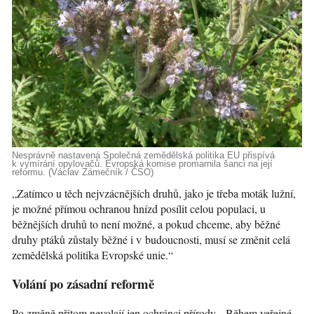
Nesprávně nastavená Společná zemědělská politika EU přispívá
k vymírání opylovačů. Evropská komise promarnila šanci na její
reformu. (Václav Zámečník / ČSO)
„Zatímco u těch nejvzácnějších druhů, jako je třeba moták lužní,
je možné přímou ochranou hnízd posílit celou populaci, u
běžnějších druhů to není možné, a pokud chceme, aby běžné
druhy ptáků zůstaly běžné i v budoucnosti, musí se změnit celá
zemědělská politika Evropské unie.“
Volání po zásadní reformě
Po změně přitom nevolají jen ochránci přírody. „Během veřejné