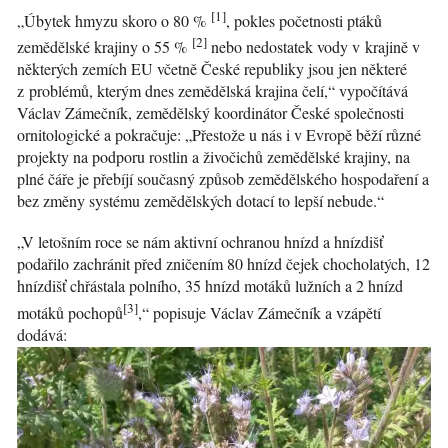
[1]
„Úbytek hmyzu skoro o 80 %
, pokles početnosti ptáků
[2]
zemědělské krajiny o 55 %
nebo nedostatek vody v krajině v
některých zemích EU včetně České republiky jsou jen některé
z problémů, kterým dnes zemědělská krajina čelí,“ vypočítává
Václav Zámečník, zemědělský koordinátor České společnosti
ornitologické a pokračuje: „Přestože u nás i v Evropě běží různé
projekty na podporu rostlin a živočichů zemědělské krajiny, na
plné čáře je přebíjí současný způsob zemědělského hospodaření a
bez změny systému zemědělských dotací to lepší nebude.“
„V letošním roce se nám aktivní ochranou hnízd a hnízdišť
podařilo zachránit před zničením 80 hnízd čejek chocholatých, 12
hnízdišť chřástala polního, 35 hnízd motáků lužních a 2 hnízd
[3]
motáků pochopů
,“ popisuje Václav Zámečník a vzápětí
dodává: