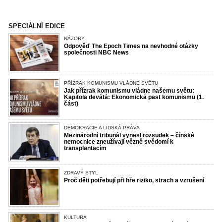
SPECIÁLNÍ EDICE
NÁZORY
Odpověď The Epoch Times na nevhodné otázky
společnosti NBC News
PŘÍZRAK KOMUNISMU VLÁDNE SVĚTU
Jak přízrak komunismu vládne našemu světu:
Kapitola devátá: Ekonomická past komunismu (1.
část)
DEMOKRACIE A LIDSKÁ PRÁVA
Mezinárodní tribunál vynesl rozsudek – čínské
nemocnice zneužívají vězně svědomí k
transplantacím
ZDRAVÝ STYL
Proč děti potřebují při hře riziko, strach a vzrušení
KULTURA