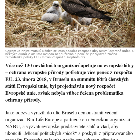
Celkem 35 hnízd motáků lužních se letos podařilo zachránit díky aktivní ochraně hnízd. U
běžných druhů je ale tato metoda nepoužitelná a pomůže jen výrazná změna
zemědělské politiky EU. (Tomáš Pospíšil / Birdphoto.cz)
Více než 130 nevládních organizací apeluje na evropské lídry
– ochrana evropské přírody potřebuje více peněz z rozpočtu
EU. 23. února 2018, v Bruselu na summitu lídrů členských
států Evropské unie, byl projednáván nový rozpočet
Evropské unie, avšak nebyla vůbec řešena problematika
ochrany přírody.
Jako odezva vyrazili do ulic Bruselu demonstranti vedení
organizací BirdLife Europe a partnerskou německou organizací
NABU, a vyzvali evropské představitele států a vlád, aby
ukončili „Mlčení politických špiček“ a poskytli z připravovaného
rozpočtu Evropské unie více peněz pro ochranu přírody a