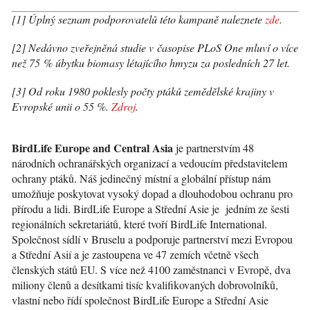
[1] Úplný seznam podporovatelů této kampaně naleznete
zde
.
[2] Nedávno zveřejněná studie v časopise PLoS One mluví o více
než 75 % úbytku biomasy létajícího hmyzu za posledních 27 let.
[3] Od roku 1980 poklesly počty ptáků zemědělské krajiny v
Evropské unii o 55 %.
Zdroj
.
BirdLife Europe and Central Asia
je partnerstvím 48
národních ochranářských organizací a vedoucím představitelem
ochrany ptáků. Náš jedinečný místní a globální přístup nám
umožňuje poskytovat vysoký dopad a dlouhodobou ochranu pro
přírodu a lidi. BirdLife Europe a Střední Asie je jedním ze šesti
regionálních sekretariátů, které tvoří BirdLife International.
Společnost sídlí v Bruselu a podporuje partnerství mezi Evropou
a Střední Asií a je zastoupena ve 47 zemích včetně všech
členských států EU. S více než 4100 zaměstnanci v Evropě, dva
miliony členů a desítkami tisíc kvalifikovaných dobrovolníků,
vlastní nebo řídí společnost BirdLife Europe a Střední Asie