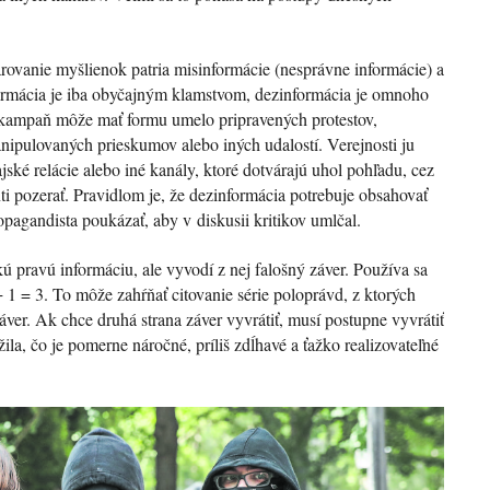
ovanie myšlienok patria misinformácie (nesprávne informácie) a
formácia je iba obyčajným klamstvom, dezinformácia je omnoho
kampaň môže mať formu umelo pripravených protestov,
nipulovaných prieskumov alebo iných udalostí. Verejnosti ju
ské relácie alebo iné kanály, ktoré dotvárajú uhol pohľadu, cez
nti pozerať. Pravidlom je, že dezinformácia potrebuje obsahovať
pagandista poukázať, aby v diskusii kritikov umlčal.
kú pravú informáciu, ale vyvodí z nej falošný záver. Používa sa
 1 = 3. To môže zahŕňať citovanie série poloprávd, z ktorých
ver. Ak chce druhá strana záver vyvrátiť, musí postupne vyvrátiť
la, čo je pomerne náročné, príliš zdĺhavé a ťažko realizovateľné