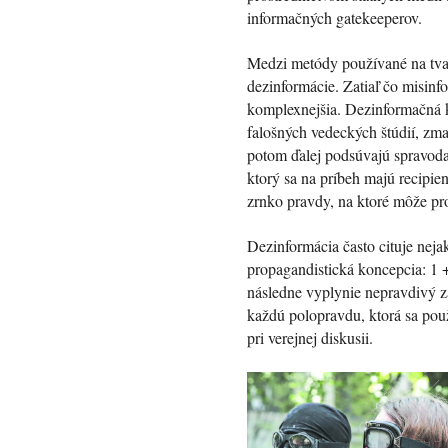
informačných gatekeeperov.
Medzi metódy používané na tvar
dezinformácie. Zatiaľ čo misin
komplexnejšia. Dezinformačná 
falošných vedeckých štúdií, zma
potom ďalej podsúvajú spravodaj
ktorý sa na príbeh majú recipie
zrnko pravdy, na ktoré môže pro
Dezinformácia často cituje neja
propagandistická koncepcia: 1 +
následne vyplynie nepravdivý zá
každú polopravdu, ktorá sa použi
pri verejnej diskusii.