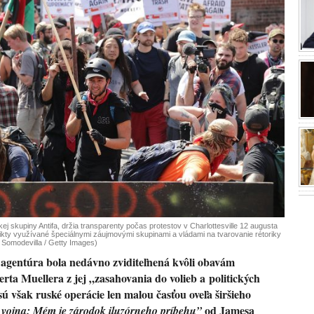
ej skupiny Antifa, držia transparenty počas protestov v Charlottesville 12 augusta
likty využívané špeciálnymi záujmovými skupinami a vládami na tvarovanie rétoriky
 Somodevilla / Getty Images)
agentúra bola nedávno zviditeľnená kvôli obavám
ta Muellera z jej „zasahovania do volieb a politických
sú však ruské operácie len malou časťou oveľa širšieho
od Jamesa
vojna: Mém je zárodok iluzórneho príbehu”