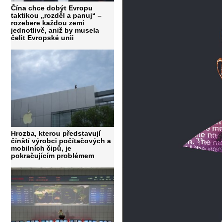
Čína chce dobýt Evropu
taktikou „rozděl a panuj“ –
rozebere každou zemi
jednotlivě, aniž by musela
čelit Evropské unii
Hrozba, kterou představují
čínští výrobci počítačových a
mobilních čipů, je
pokračujícím problémem