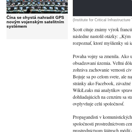
Čína se chystá nahradit GPS
(Institute for Critical Infrastructur
novým vojenským satelitním
systémem
Scott cituje známy výrok franc
následne nastolil otázky: „Kým
rozpoznať, ktoré myšlienky sú ic
Povaha vojny sa zmenila. Ako uv
obsadzovaní územia. Veľmi dôle
zohráva zachovanie vernosti civ
Bojuje sa po celom svete, ale 
stránky ako Facebook, závažné
WikiLeaks má analytikov spravo
dohliadajúcich na cenzúru sa s
ovplyvňuje celú spoločnosť.
Propagandisti v komunistických
spoločnosti prostredníctvom ce
prostredníctvom štátnych médií