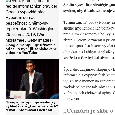
Scotta vysvetľuje stratégie „
systém, aby dosahovali svoje 
Termín „mém” bol vytvorený ra
šírenie myšlienok a ich účinko
pred Dawkinsomom a bol využí
zbraň. Cieľom je zmeniť u príje
Google manipuluje uživatele,
má schopnosť sa časom vyvíjať 
odhalilo nyní již zablokované
obrázkami s krátkym a výstižný
video na YouTube
keďže to môže byť čokoľvek - o
Špeciálne záujmové skupiny, vl
informácie a ovplyvniť tak kult
využívanie mémov na zámerné pr
zaobalené presne tak, aby sa v s
vnímanie ich cieľovej skupiny. C
upravovať.
Google manipuluje výsledky
vyhledávání „kontroverzních“
„Cenzúra je skôr o t
témat, informoval Breitbart