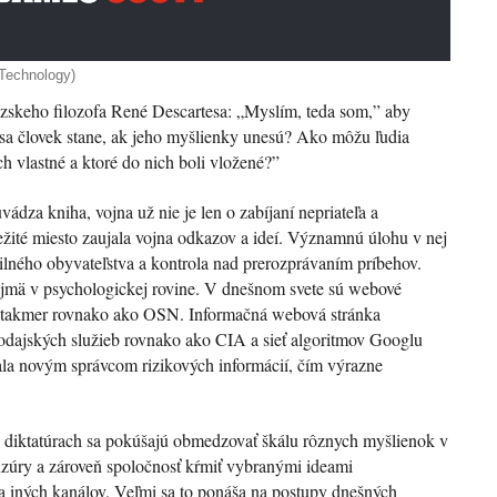
e Technology)
úzskeho filozofa René Descartesa: „Myslím, teda som,” aby
 sa človek stane, ak jeho myšlienky unesú? Ako môžu ľudia
h vlastné a ktoré do nich boli vložené?”
ádza kniha, vojna už nie je len o zabíjaní nepriateľa a
žité miesto zaujala vojna odkazov a ideí. Významnú úlohu v nej
ilného obyvateľstva a kontrola nad prerozprávaním príbehov.
najmä v psychologickej rovine. V dnešnom svete sú webové
 takmer rovnako ako OSN. Informačná webová stránka
dajských služieb rovnako ako CIA a sieť algoritmov Googlu
tala novým správcom rizikových informácií, čím výrazne
 diktatúrach sa pokúšajú obmedzovať škálu rôznych myšlienok v
nzúry a zároveň spoločnosť kŕmiť vybranými ideami
 a iných kanálov. Veľmi sa to ponáša na postupy dnešných