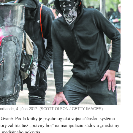
v Portlande, 4. júna 2017. (SCOTT OLSON / GETTY IMAGES)
oužívané. Podľa knihy je psychologická vojna súčasťou systému
torý zahŕňa tiež „právny boj” na manipuláciu súdov a „mediálny
a mediálneho pokrytia.