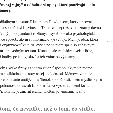
mémovej vojny” a odhaľuje skupiny, ktoré používajú tento
zámery.
dikálnym ateistom Richardom Dawkinsom, ktorý prirovnal
v na spoločnosť k „vírusu”. Tento koncept však bol známy dávno
vaný propagandami rozličných systémov ako psychologická
mcu spôsob, akým si informácie vysvetľuje. Mém je idea, ktorá
a ovplyvňovať kultúru. Zvyčajne sa mém spája so zábavnými
m sprievodným textom. Koncept ale zachádza oveľa hlbšie,
d hudby po filmy, slová a ich vnímané významy.
ády a veľké firmy sa snažia zmeniť spôsob, akým vnímame
úru a základné hodnoty našej spoločnosti. Mémová vojna je
edkladanie určitých myšlienok spoločnosti. Tieto myšlienky sú
poločnosti dokázali ľahko šíriť a vo výsledku meniť kultúru a
ieľom nie je zmeniť realitu. Cieľom je vnímanie reality
om, čo nevidíte, než o tom, čo vidíte.