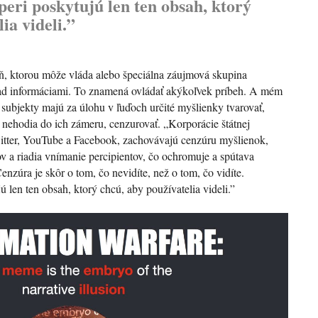
eri poskytujú len ten obsah, ktorý
ia videli.”
aň, ktorou môže vláda alebo špeciálna záujmová skupina
 nad informáciami. To znamená ovládať akýkoľvek príbeh. A mém
ubjekty majú za úlohu v ľuďoch určité myšlienky tvarovať,
a nehodia do ich zámeru, cenzurovať. „Korporácie štátnej
itter, YouTube a Facebook, zachovávajú cenzúru myšlienok,
v a riadia vnímanie percipientov, čo ochromuje a spútava
enzúra je skôr o tom, čo nevidíte, než o tom, čo vidíte.
 len ten obsah, ktorý chcú, aby používatelia videli.”