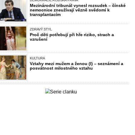
DEMOKRACIE A LIDSKÁ PRÁVA
Mezinárodní tribunál vynesl rozsudek – čínské
nemocnice zneužívají vězně svědomí k
transplantacím
ZDRAVÝ STYL
Proč děti potřebují při hře riziko, strach a
vzrušení
KULTURA
Vztahy mezi mužem a ženou (I) – seznámení a
posvátnost milostného vztahu