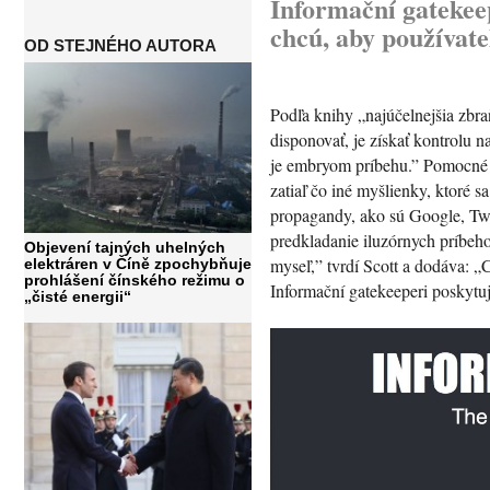
Informační gatekeep
chcú, aby používatel
OD STEJNÉHO AUTORA
Podľa knihy „najúčelnejšia zbr
disponovať, je získať kontrolu
je embryom príbehu.” Pomocné s
zatiaľ čo iné myšlienky, ktoré s
propagandy, ako sú Google, Tw
predkladanie iluzórnych príbeho
Objevení tajných uhelných
myseľ,” tvrdí Scott a dodáva: „C
elektráren v Číně zpochybňuje
prohlášení čínského režimu o
Informační gatekeeperi poskytujú
„čisté energii“