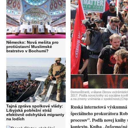
Německo: Nová mešita pro
protiústavní Muslimské
bratrstvo v Bochumi?
Demonštranti, vrátane členov extrémistick
2017. Podľa novej knihy sú sociálne konf
a na zmeny vnímania v spoločnosti.(Chip
Ruská internetová výskumná 
Tajná zpráva spolkové vlády:
Libyjská pobřežní stráž
špeciálneho prokurátora Rober
efektivně odchytává migranty
na lodích
procesov”. Podľa novej knihy 
kontextu. Kniha
„Informačná 