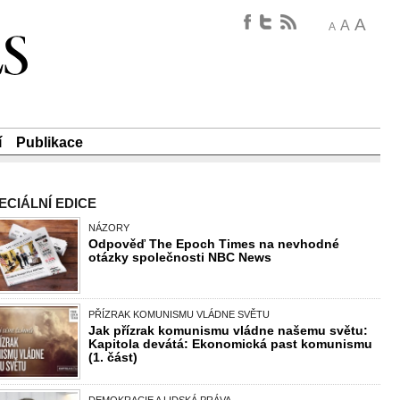
A
A
A
í
Publikace
ECIÁLNÍ EDICE
NÁZORY
Odpověď The Epoch Times na nevhodné
otázky společnosti NBC News
PŘÍZRAK KOMUNISMU VLÁDNE SVĚTU
Jak přízrak komunismu vládne našemu světu:
Kapitola devátá: Ekonomická past komunismu
(1. část)