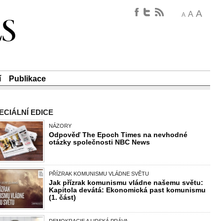
A
A
A
í
Publikace
ECIÁLNÍ EDICE
NÁZORY
Odpověď The Epoch Times na nevhodné
otázky společnosti NBC News
PŘÍZRAK KOMUNISMU VLÁDNE SVĚTU
Jak přízrak komunismu vládne našemu světu:
Kapitola devátá: Ekonomická past komunismu
(1. část)