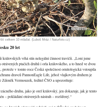
ovští celkem 10 mláďat. (Luboš Mráz / Naturfoto.cz)
esku 20 let
 královských vrhá stín nelegální činnost travičů. „Loni jsme
 otrávených ptačích druhů i orla královského, a to hned ve dvou
, protože v tomto roce Česká společnost ornitologická vstoupila
ochranu dravců PannonEagle Life, jehož vlajkovým druhem je
uje Zdeněk Vermouzek, ředitel ČSO a upozorňuje:
zácného druhu, jako je orel královský, jen dokazuje, jak je tento
 – pokládání otrávených nástrah – rozšířený.“