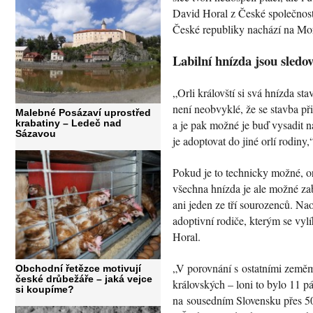
David Horal z České společnosti
České republiky nachází na Mo
Labilní hnízda jsou sledo
„Orli královští si svá hnízda st
není neobvyklé, že se stavba při
Malebné Posázaví uprostřed
krabatiny – Ledeč nad
a je pak možné je buď vysadit n
Sázavou
je adoptovat do jiné orlí rodiny
Pokud je to technicky možné, or
všechna hnízda je ale možné za
ani jeden ze tří sourozenců. N
adoptivní rodiče, kterým se vyl
Horal.
„V porovnání s ostatními zeměm
Obchodní řetězce motivují
české drůbežáře – jaká vejce
královských – loni to bylo 11 p
si koupíme?
na sousedním Slovensku přes 50