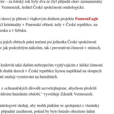
óre – za loňský rok byly dva ze čtyř případů otrav zaznamenány
 Vermouzek, ředitel České společnosti ornitologické.
PannonEagle
i dravci je přitom i vlajkovým druhem projektu
tačí kriminality v Panonské oblasti, tedy v České republice, na
usku a v Srbsku.
a jejich obětech pátrá terénní psí jednotka České společnosti
je jak podezřelým nálezům, tak i preventivní činnosti v místech,
li královští také dalším nebezpečím vyplývajícím z lidské činnosti.
ích druhů dravců v České republice hynou například na sloupech
ně snášejí vyrušování na hnízdištích.
dí, z ochranářských důvodů nezveřejňujeme, abychom předešli
 citlivém hnízdním období,“ vysvětluje Zdeněk Vermouzek.
itologové sledují, aby mohli ptákům ve spolupráci s vlastníky
 a případně zasáhnout, pokud by bylo hnízdo ohroženo lidmi