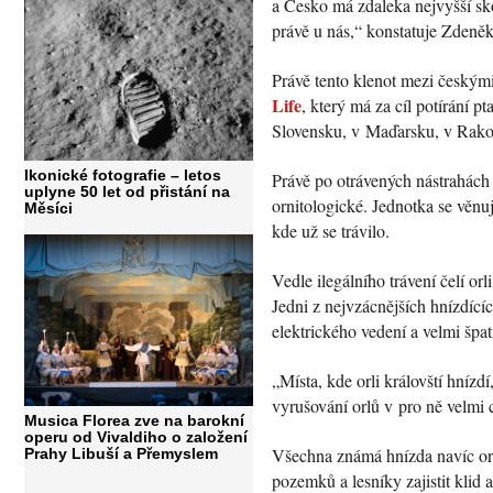
a Česko má zdaleka nejvyšší sk
právě u nás,“ konstatuje Zdeněk
Právě tento klenot mezi českým
Life
, který má za cíl potírání p
Slovensku, v Maďarsku, v Rako
Ikonické fotografie – letos
Právě po otrávených nástrahách 
uplyne 50 let od přistání na
ornitologické. Jednotka se věnu
Měsíci
kde už se trávilo.
Vedle ilegálního trávení čelí or
Jedni z nejvzácnějších hnízdíc
elektrického vedení a velmi špat
„Místa, kde orli královští hníz
vyrušování orlů v pro ně velmi
Musica Florea zve na barokní
operu od Vivaldiho o založení
Všechna známá hnízda navíc orn
Prahy Libuší a Přemyslem
pozemků a lesníky zajistit klid