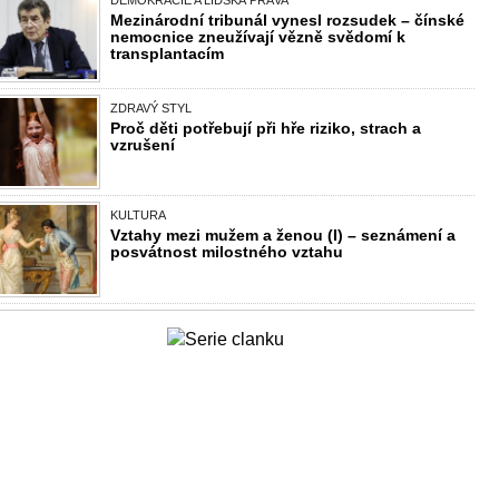
DEMOKRACIE A LIDSKÁ PRÁVA
Mezinárodní tribunál vynesl rozsudek – čínské
nemocnice zneužívají vězně svědomí k
transplantacím
ZDRAVÝ STYL
Proč děti potřebují při hře riziko, strach a
vzrušení
KULTURA
Vztahy mezi mužem a ženou (I) – seznámení a
posvátnost milostného vztahu