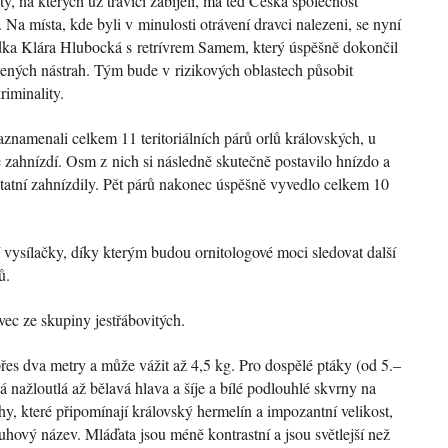
ty, na kterých už traviči zabíjeli, má teď Česká společnost
Na místa, kde byli v minulosti otrávení dravci nalezeni, se nyní
dka Klára Hlubocká s retrívrem Samem, který úspěšně dokončil
vených nástrah. Tým bude v rizikových oblastech působit
riminality.
znamenali celkem 11 teritoriálních párů orlů královských, u
e zahnízdí. Osm z nich si následně skutečně postavilo hnízdo a
tatní zahnízdily. Pět párů nakonec úspěšně vyvedlo celkem 10
í vysílačky, díky kterým budou ornitologové moci sledovat další
ů.
ec ze skupiny jestřábovitých.
přes dva metry a může vážit až 4,5 kg. Pro dospělé ptáky (od 5.–
ká nažloutlá až bělavá hlava a šíje a bílé podlouhlé skvrny na
hy, které připomínají královský hermelín a impozantní velikost,
uhový název. Mláďata jsou méně kontrastní a jsou světlejší než