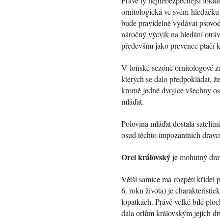
Právě ty nejnebezpečnější lokali
ornitologická ve svém hledáčku. 
bude pravidelně vydávat psovo
náročný výcvik na hledání otrá
především jako prevence ptačí k
V loňské sezóně ornitologové za
kterých se dalo předpokládat, ž
kromě jedné dvojice všechny os
mláďat.
Polovina mláďat dostala satelitn
osud těchto impozantních dravc
Orel královský
je mohutný drav
Větší samice má rozpětí křídel 
6. roku života) je charakteristic
lopatkách. Právě velké bílé ploc
dala orlům královským jejich dr