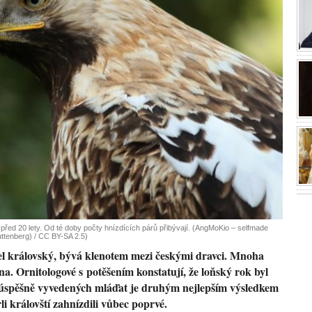
před 20 lety. Od té doby počty hnízdících párů přibývají. (AngMoKio – selfmade
ttenberg) / CC BY-SA 2.5)
l královský, bývá klenotem mezi českými dravci. Mnoha
na. Ornitologové s potěšením konstatují, že loňský rok byl
 úspěšně vyvedených mláďat je druhým nejlepším výsledkem
i královští zahnízdili vůbec poprvé.