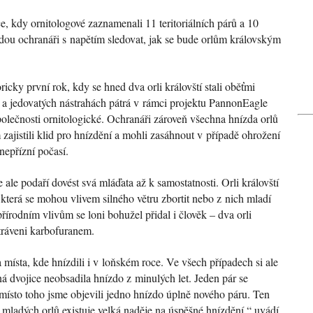
 kdy ornitologové zaznamenali 11 teritoriálních párů a 10
ou ochranáři s napětím sledovat, jak se bude orlům královským
ricky první rok, kdy se hned dva orli královští stali oběťmi
h a jedovatých nástrahách pátrá v rámci projektu PannonEagle
polečnosti ornitologické. Ochranáři zároveň všechna hnízda orlů
zajistili klid pro hnízdění a mohli zasáhnout v případě ohrožení
nepřízní počasí.
ale podaří dovést svá mláďata až k samostatnosti. Orli královští
a, která se mohou vlivem silného větru zbortit nebo z nich mladí
írodním vlivům se loni bohužel přidal i člověk – dva orli
tráveni karbofuranem.
na místa, kde hnízdili i v loňském roce. Ve všech případech si ale
ná dvojice neobsadila hnízdo z minulých let. Jeden pár se
místo toho jsme objevili jedno hnízdo úplně nového páru. Ten
i u mladých orlů existuje velká naděje na úspěšné hnízdění,“ uvádí