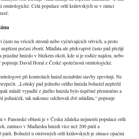
 ornitologické. Celá populace orlů královských se v rámci
ravě.
vána
aví často na vršcích stromů nebo vyčnívajících větvích, a proto
 nepřízni počasí zbortí. Mláďata ale překvapivě často pád přežijí
a prázdné hnízdo v blízkém okolí, kde si je rodiče najdou, nebo
,“ popisuje David Horal z České společnosti ornitologické.
nitologové při kontrolách hnízd nestabilní stavby zpevňují. Ne
bezpečit. „Loňský pád jednoho orlího hnízda bohužel nepřežil
aopak mládě vypadlé z jiného hnízda bylo úspěšně přemístěno a
íhl jedináček, tak nakonec odchovali dvě mláďata,“ popisuje
i v Panonské oblasti je v Česku zdaleka nejmenší populace orlů
árů, zatímco v Maďarsku hnízdí více než 200 párů a
 párů. Bohužel u otrávených orlů královských je situace opačná