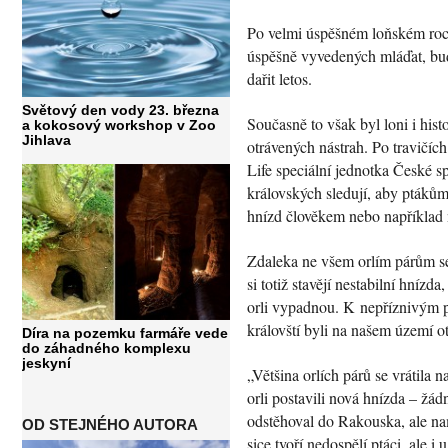
Po velmi úspěšném loňském roce,
úspěšně vyvedených mláďat, bud
dařit letos.
Světový den vody 23. března
Současně to však byl loni i histo
a kokosový workshop v Zoo
Jihlava
otrávených nástrah. Po travičíc
Life speciální jednotka České s
královských sledují, aby ptákům 
hnízd člověkem nebo například 
Zdaleka ne všem orlím párům se 
si totiž stavějí nestabilní hnízd
orli vypadnou. K nepříznivým př
královští byli na našem území o
Díra na pozemku farmáře vede
do záhadného komplexu
jeskyní
„Většina orlích párů se vrátila 
orli postavili nová hnízda – žád
odstěhoval do Rakouska, ale na
OD STEJNÉHO AUTORA
sice tvoří nedospělí ptáci, ale 