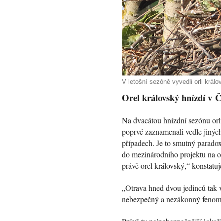
V letošní sezóně vyvedli orli král
Orel královský hnízdí v Č
Na dvacátou hnízdní sezónu orlů
poprvé zaznamenali vedle jiných
případech. Je to smutný paradox
do mezinárodního projektu na 
právě orel královský,“ konstat
„Otrava hned dvou jedinců tak v
nebezpečný a nezákonný fenomén