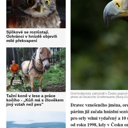
Sýčkové se rozrůstají.
Ochránci v hnízdě objevili
milé překvapení
Orel královský zahnízdil v Česku poprvé 
Tažní koně v lese a práce
photo at Deutsche Greifenwarte (Burg Gu
kočího - „Kůň má s člověkem
Dravec vznešeného jména, ore
jiný vztah než pes”
párům již začala hnízdní sezó
pro orly velmi vydařený a 10
od roku 1998, kdy v Česku orl