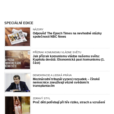
SPECIÁLNÍ EDICE
NÁZORY
Odpověď The Epoch Times na nevhodné otázky
společnosti NBC News
PŘÍZRAK KOMUNISMU VLÁDNE SVĚTU
Jak přízrak komunismu vládne našemu světu:
Kapitola devátá: Ekonomická past komunismu (1.
část)
DEMOKRACIE A LIDSKÁ PRÁVA
Mezinárodní tribunál vynesl rozsudek – čínské
nemocnice zneužívají vězně svědomí k
transplantacím
ZDRAVÝ STYL
Proč děti potřebují při hře riziko, strach a vzrušení