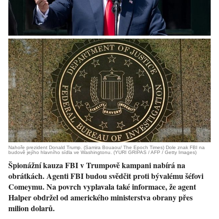
Nahoře prezident Donald Trump. (Samira Bouaou/ The Epoch Times) Dole znak FBI na
budově jejího hlavního sídla ve Washingtonu. (YURI GRIPAS / AFP / Getty Images)
Špionážní kauza FBI v Trumpově kampani nabírá na
obrátkách. Agenti FBI budou svědčit proti bývalému šéfovi
Comeymu. Na povrch vyplavala také informace, že agent
Halper obdržel od amerického ministerstva obrany přes
milion dolarů.