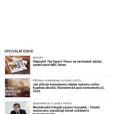
SPECIÁLNÍ EDICE
NÁZORY
Odpověď The Epoch Times na nevhodné otázky
společnosti NBC News
PŘÍZRAK KOMUNISMU VLÁDNE SVĚTU
Jak přízrak komunismu vládne našemu světu:
Kapitola devátá: Ekonomická past komunismu (1.
část)
DEMOKRACIE A LIDSKÁ PRÁVA
Mezinárodní tribunál vynesl rozsudek – čínské
nemocnice zneužívají vězně svědomí k