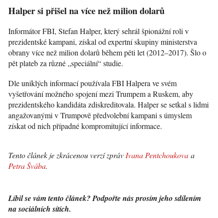
Halper si přišel na více než milion dolarů
Informátor FBI, Stefan Halper, který sehrál špionážní roli v
prezidentské kampani, získal od expertní skupiny ministerstva
obrany více než milion dolarů během pěti let (2012–2017). Šlo o
pět plateb za různé „speciální“ studie.
Dle uniklých informací používala FBI Halpera ve svém
vyšetřování možného spojení mezi Trumpem a Ruskem, aby
prezidentského kandidáta zdiskreditovala. Halper se setkal s lidmi
angažovanými v Trumpově předvolební kampani s úmyslem
získat od nich případné kompromitující informace.
Tento článek je zkrácenou verzí zpráv
Ivana Pentchoukova
a
Petra Švába
.
Líbil se vám tento článek? Podpořte nás prosím jeho sdílením
na sociálních sítích.