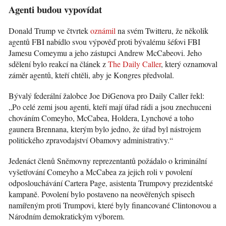
Agenti budou vypovídat
Donald Trump ve čtvrtek
oznámil
na svém Twitteru, že několik
agentů FBI nabídlo svou výpověď proti bývalému šéfovi FBI
Jamesu Comeymu a jeho zástupci Andrew McCabeovi. Jeho
sdělení bylo reakcí na článek z
The Daily Caller
, který oznamoval
záměr agentů, kteří chtěli, aby je Kongres předvolal.
Bývalý federální žalobce Joe DiGenova pro Daily Caller řekl:
„Po celé zemi jsou agenti, kteří mají úřad rádi a jsou znechuceni
chováním Comeyho, McCabea, Holdera, Lynchové a toho
gaunera Brennana, kterým bylo jedno, že úřad byl nástrojem
politického zpravodajství Obamovy administrativy.“
Jedenáct členů Sněmovny reprezentantů požádalo o kriminální
vyšetřování Comeyho a McCabea za jejich roli v povolení
odposlouchávání Cartera Page, asistenta Trumpovy prezidentské
kampaně. Povolení bylo postaveno na neověřených spisech
namířeným proti Trumpovi, které byly financované Clintonovou a
Národním demokratickým výborem.