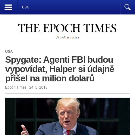
Přízrak komunismu vládne světu
USA
USA
Spygate: Agenti FBI budou
vypovídat, Halper si údajně
přišel na milion dolarů
Epoch Times | 24. 5. 2018