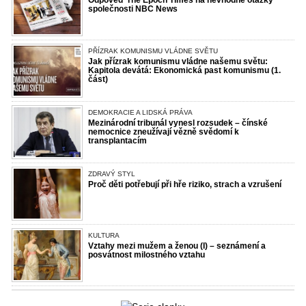
společnosti NBC News
PŘÍZRAK KOMUNISMU VLÁDNE SVĚTU
Jak přízrak komunismu vládne našemu světu:
Kapitola devátá: Ekonomická past komunismu (1.
část)
DEMOKRACIE A LIDSKÁ PRÁVA
Mezinárodní tribunál vynesl rozsudek – čínské
nemocnice zneužívají vězně svědomí k
transplantacím
ZDRAVÝ STYL
Proč děti potřebují při hře riziko, strach a vzrušení
KULTURA
Vztahy mezi mužem a ženou (I) – seznámení a
posvátnost milostného vztahu