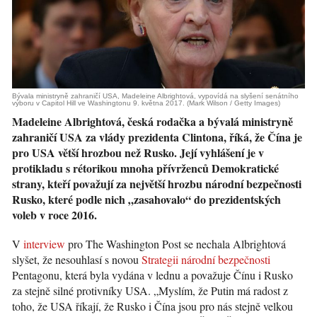
Bývala ministryně zahraničí USA, Madeleine Albrightová, vypovídá na slyšení senátního
výboru v Capitol Hill ve Washingtonu 9. května 2017. (Mark Wilson / Getty Images)
Madeleine Albrightová, česká rodačka a bývalá ministryně
zahraničí USA za vlády prezidenta Clintona, říká, že Čína je
pro USA větší hrozbou než Rusko. Její vyhlášení je v
protikladu s rétorikou mnoha přívrženců Demokratické
strany, kteří považují za největší hrozbu národní bezpečnosti
Rusko, které podle nich „zasahovalo“ do prezidentských
voleb v roce 2016.
V
interview
pro The Washington Post se nechala Albrightová
slyšet, že nesouhlasí s novou
Strategii národní bezpečnosti
Pentagonu, která byla vydána v lednu a považuje Čínu i Rusko
za stejně silné protivníky USA. „Myslím, že Putin má radost z
toho, že USA říkají, že Rusko i Čína jsou pro nás stejně velkou