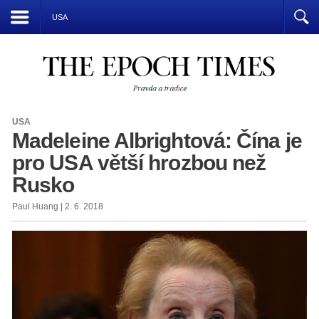
Přízrak komunismu vládne světu
USA
USA
Madeleine Albrightová: Čína je
pro USA větší hrozbou než
Rusko
Paul Huang | 2. 6. 2018