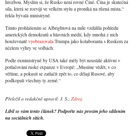
hrozbou. Myslím si, že Rusko není rovné Číně. Čína je skutečná
síla, která se rozvíjí ve velkém stylu a proniká na různá místa,“
řekla bývalá ministryně.
Tímto prohlášením se Albrightová na míle vzdálila pohledu
amerických demokratů a hlavních médií, kdy mnohá z nich
houževnatě
vyobrazovala
Trumpa jako kolaboranta s Ruskem za
účelem výhry ve volbách.
Podle exministryně by USA také měly být neustále aktivní v
potlačování ruské expanze v Evropě: „Musíme vědět, v co
věříme, a pokusit se zatlačit zpět to, co dělají Rusové, aby
podkopali všechny ty země.“
Přeložil a redakčně upravil: J. S.;
Zdroj
.
Líbil se vám tento článek? Podpořte nás prosím jeho sdílením
na sociálních sítích.