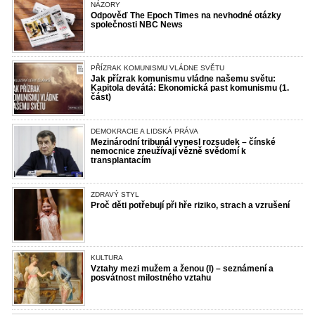
NÁZORY
Odpověď The Epoch Times na nevhodné otázky
společnosti NBC News
PŘÍZRAK KOMUNISMU VLÁDNE SVĚTU
Jak přízrak komunismu vládne našemu světu:
Kapitola devátá: Ekonomická past komunismu (1.
část)
DEMOKRACIE A LIDSKÁ PRÁVA
Mezinárodní tribunál vynesl rozsudek – čínské
nemocnice zneužívají vězně svědomí k
transplantacím
ZDRAVÝ STYL
Proč děti potřebují při hře riziko, strach a vzrušení
KULTURA
Vztahy mezi mužem a ženou (I) – seznámení a
posvátnost milostného vztahu