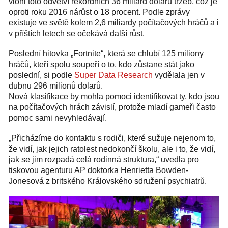
vloni toto odvětví rekordních 36 miliard dolarů tržeb, což je
oproti roku 2016 nárůst o 18 procent. Podle zprávy
existuje ve světě kolem 2,6 miliardy počítačových hráčů a i
v příštích letech se očekává další růst.
Poslední hitovka „Fortnite“, která se chlubí 125 miliony
hráčů, kteří spolu soupeří o to, kdo zůstane stát jako
poslední, si podle
Super Data Research
vydělala jen v
dubnu 296 milionů dolarů.
Nová klasifikace by mohla pomoci identifikovat ty, kdo jsou
na počítačových hrách závislí, protože mladí gameři často
pomoc sami nevyhledávají.
„Přicházíme do kontaktu s rodiči, které sužuje nejenom to,
že vidí, jak jejich ratolest nedokončí školu, ale i to, že vidí,
jak se jim rozpadá celá rodinná struktura,“ uvedla pro
tiskovou agenturu AP doktorka Henrietta Bowden-
Jonesová z britského Královského sdružení psychiatrů.