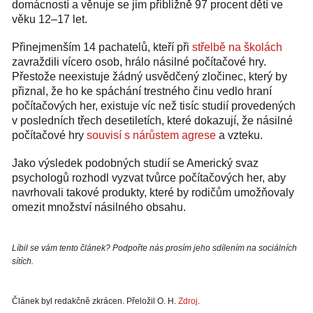
domácností a věnuje se jim přibližně 97 procent dětí ve
věku 12–17 let.
Přinejmenším 14 pachatelů, kteří při
střelbě na školách
zavraždili vícero osob, hrálo násilné počítačové hry.
Přestože neexistuje žádný usvědčený zločinec, který by
přiznal, že ho ke spáchání trestného činu vedlo hraní
počítačových her, existuje víc než tisíc studií provedených
v posledních třech desetiletích, které dokazují, že násilné
počítačové hry
souvisí s nárůstem agrese
a vzteku.
Jako výsledek podobných studií se Americký svaz
psychologů rozhodl vyzvat tvůrce počítačových her, aby
navrhovali takové produkty, které by rodičům umožňovaly
omezit množství násilného obsahu.
Líbil se vám tento článek? Podpořte nás prosím jeho sdílením na sociálních
sítích.
Článek byl redakčně zkrácen. Přeložil O. H.
Zdroj
.