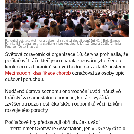
Fanoušci počítačových her a odborníci z odvětví sledují soutěžní klání Epic Games
Fortnite E3 Tournament na stadionu v Los Angeles, USA; 12. června 2018. (Christian
Petersen/Getty Images)
Světová zdravotnická organizace 18. června prohlásila, že
počítačoví hráči, kteří jsou charakterizováni „zhoršenou
kontrolou nad hraním“ se nyní budou na základě poslední
Mezinárodní klasifikace chorob
označovat za osoby trpící
duševní poruchou.
Nedávná úprava seznamu onemocnění uvádí náruživé
hráčství za samostatnou poruchu, která si vyžádá
„zvýšenou pozornost lékařských odborníků vůči rizikům
rozvoje této poruchy“.
Počítačové hry představují obří trh. Jak uvádí
Entertainment Software Association, jen v USA vykázalo