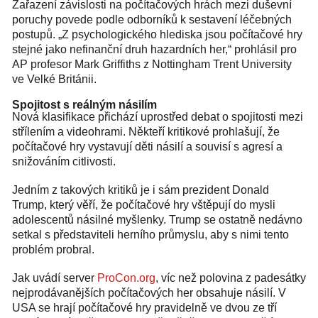
Zařazení závislosti na počítačových hrách mezi duševní
poruchy povede podle odborníků k sestavení léčebných
postupů. „Z psychologického hlediska jsou počítačové hry
stejné jako nefinanční druh hazardních her,“ prohlásil pro
AP profesor Mark Griffiths z Nottingham Trent University
ve Velké Británii.
Spojitost s reálným násilím
Nová klasifikace přichází uprostřed debat o spojitosti mezi
střílením a videohrami. Někteří kritikové prohlašují, že
počítačové hry vystavují děti násilí a souvisí s agresí a
snižováním citlivosti.
Jedním z takových kritiků je i sám prezident Donald
Trump, který věří, že počítačové hry vštěpují do mysli
adolescentů násilné myšlenky. Trump se ostatně nedávno
setkal s představiteli herního průmyslu, aby s nimi tento
problém probral.
Jak uvádí server
ProCon.org
, víc než polovina z padesátky
nejprodávanějších počítačových her obsahuje násilí. V
USA se hrají počítačové hry pravidelně ve dvou ze tří