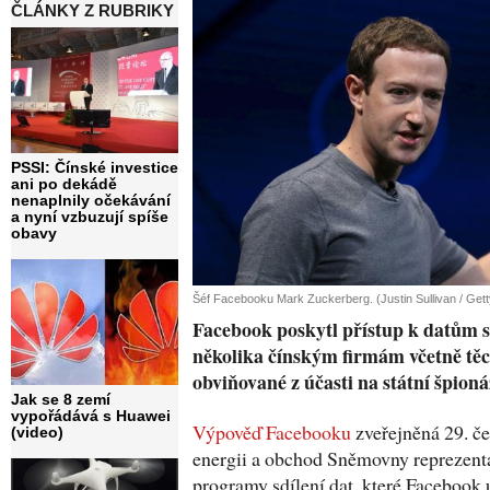
ČLÁNKY Z RUBRIKY
PSSI: Čínské investice
ani po dekádě
nenaplnily očekávání
a nyní vzbuzují spíše
obavy
Šéf Facebooku Mark Zuckerberg. (Justin Sullivan / Get
Facebook poskytl přístup k datům s
několika čínským firmám včetně těc
obviňované z účasti na státní špioná
Jak se 8 zemí
vypořádává s Huawei
Výpověď Facebooku
zveřejněná 29. č
(video)
energii a obchod Sněmovny reprezent
programy sdílení dat, které Facebook 