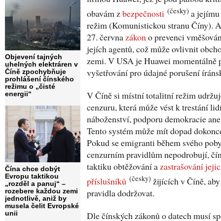
(česky)
obavám z
bezpečnosti
a jejímu
režim (Komunistickou stranu Číny). Au
27. června
zákon
o prevenci vměšování
jejích agentů, což může ovlivnit obch
Objevení tajných
zemi. V USA je Huawei momentálně p
uhelných elektráren v
vyšetřování pro údajné porušení íráns
Číně zpochybňuje
prohlášení čínského
režimu o „čisté
V Číně si místní totalitní režim udržu
energii“
cenzuru, která může vést k trestání lid
náboženství, podporu demokracie aneb
Tento systém může mít dopad dokonce 
Pokud se emigranti během svého pobyt
cenzurním pravidlům nepodrobují, čín
taktiku obtěžování a
zastrašování jeji
Čína chce dobýt
Evropu taktikou
(česky)
příslušníků
žijících v Číně, aby
„rozděl a panuj“ –
pravidla dodržovat.
rozebere každou zemi
jednotlivě, aniž by
musela čelit Evropské
unii
Dle čínských zákonů o datech musí spo