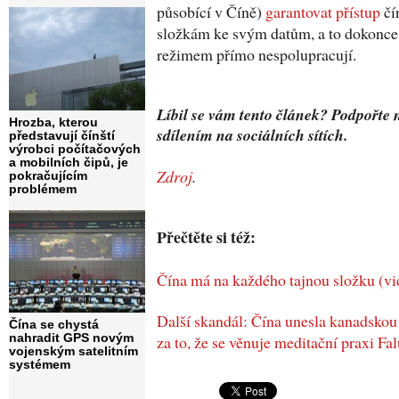
působící v Číně)
garantovat přístup
čí
složkám ke svým datům, a to dokonce i
režimem přímo nespolupracují.
Líbil se vám tento článek? Podpořte 
Hrozba, kterou
sdílením na sociálních sítích.
představují čínští
výrobci počítačových
a mobilních čipů, je
Zdroj
.
pokračujícím
problémem
Přečtěte si též:
Čína má na každého tajnou složku (vi
Další skandál: Čína unesla kanadskou
Čína se chystá
nahradit GPS novým
za to, že se věnuje meditační praxi F
vojenským satelitním
systémem