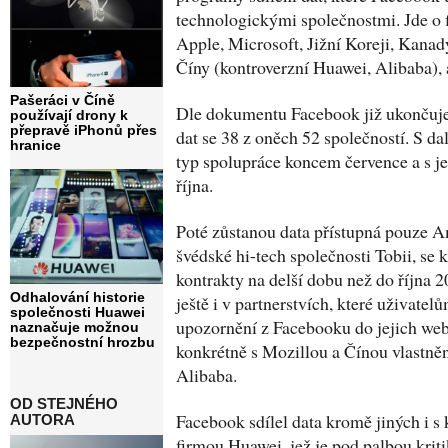
technologickými společnostmi. Jde o 
Apple, Microsoft, Jižní Koreji, Kanad
Číny (kontroverzní Huawei, Alibaba), a
Pašeráci v Číně
Dle dokumentu Facebook již ukončuje 
používají drony k
přepravě iPhonů přes
dat se 38 z oněch 52 společností. S da
hranice
typ spolupráce koncem července a s j
října.
Poté zůstanou data přístupná pouze 
švédské hi-tech společnosti Tobii, se
kontrakty na delší dobu než do října 
Odhalování historie
ještě i v partnerstvích, které uživate
společnosti Huawei
upozornění z Facebooku do jejich we
naznačuje možnou
bezpečnostní hrozbu
konkrétně s Mozillou a Čínou vlastn
Alibaba.
OD STEJNÉHO
Facebook sdílel data kromě jiných i s
AUTORA
firmou Huawei, jež je pod palbou kri