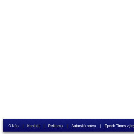
O Nás
|
Kontakt
|
Reklama
|
Autorská práva
|
Epoch Times v jin