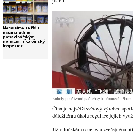
jüanů
Nemusíme se řídit
mezinárodními
potravinářskými
normami, říká čínský
inspektor
Kabely používané pašeráky k přepravě iPhonu.
Čína je největší světový výrobce spot
důležitému úkolu regulace jejich využ
Již v loňském roce byla zveřejněna pří