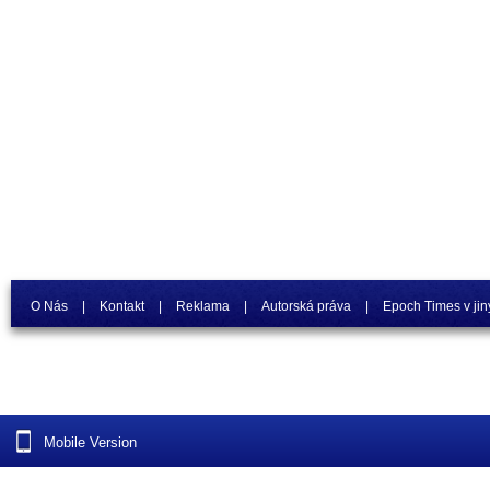
O Nás
|
Kontakt
|
Reklama
|
Autorská práva
|
Epoch Times v jin
Mobile Version