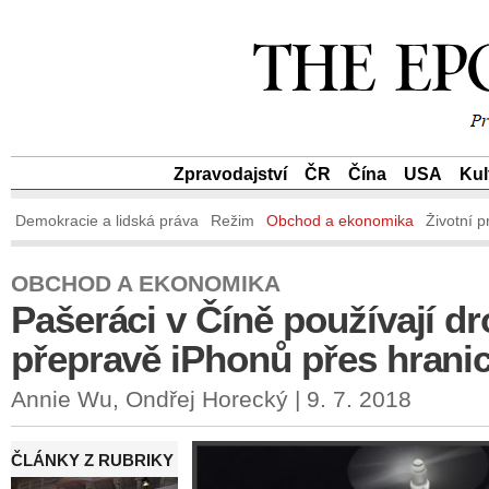
Zpravodajství
ČR
Čína
USA
Kul
Demokracie a lidská práva
Režim
Obchod a ekonomika
Životní p
OBCHOD A EKONOMIKA
Pašeráci v Číně používají dr
přepravě iPhonů přes hrani
Annie Wu, Ondřej Horecký | 9. 7. 2018
ČLÁNKY Z RUBRIKY