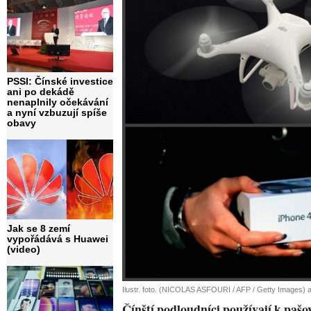
PSSI: Čínské investice
ani po dekádě
nenaplnily očekávání
a nyní vzbuzují spíše
obavy
Jak se 8 zemí
vypořádává s Huawei
(video)
Ilustr. foto. (NICOLAS ASFOURI / AFP / Getty Images) a
Čínští podloudníci používají k pašo