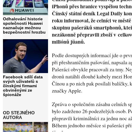
iPhonů přes hranice vyspělou techn
Čínský státní deník Legal Daily ko
roku informoval, že celníci ve městě
Odhalování historie
společnosti Huawei
skupinu pašeráků smartphonů, kteř
naznačuje možnou
bezpečnostní hrozbu
nezákonně přepravili zboží v celkov
miliónů jüanů.
Podle dostupných informací jde o prvn
při přeshraničním pašování, napsala a
Pašeráci obvykle pracovali za tmy. Ne
dronů natáhli dlouhé kabely mezi H
Facebook sdílí data
svých uživatelů s
Čínou a po nich pak posílali balíčky, 
čínskými firmami
značky Apple.
obviněnými ze
špionáže
Zpráva o společném zásahu celních sp
bylo zadrženo 26 podezřelých osob. P
OD STEJNÉHO
přepravili kriminálníci za jednu noc až 
AUTORA
Během jednoho měsíce si pašeráci přiš