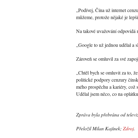
„Podívej, Čína už internet cenz
můžeme, protože nějaké je lepš
Na takové uvažování odpovídá 
„Google to už jednou udělal a sk
Zároveň se omluvil za své zapoj
„Chtěl bych se omluvit za to, ž
politické podpory cenzury čínsk
mého prospěchu a kariéry, což s
Udělal jsem něco, co na oplátku 
Zpráva byla přebrána od telev
Přeložil Milan Kajínek;
Zdroj
.