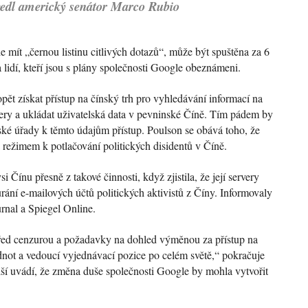
edl
americký senátor Marco Rubio
e mít „černou listinu citlivých dotazů“, může být spuštěna za 6
lidí, kteří jsou s plány společnosti Google obeznámeni.
t získat přístup na čínský trh pro vyhledávání informací na
rvery a ukládat uživatelská data v pevninské Číně. Tím pádem by
ké úřady k těmto údajům přístup. Poulson se obává toho, že
režimem k potlačování politických disidentů v Číně.
 Čínu přesně z takové činnosti, když zjistila, že její servery
ní e-mailových účtů politických aktivistů z Číny. Informovaly
rnal a Spiegel Online.
řed cenzurou a požadavky na dohled výměnou za přístup na
odnot a vedoucí vyjednávací pozice po celém světě,“ pokračuje
ší uvádí, že změna duše společnosti Google by mohla vytvořit