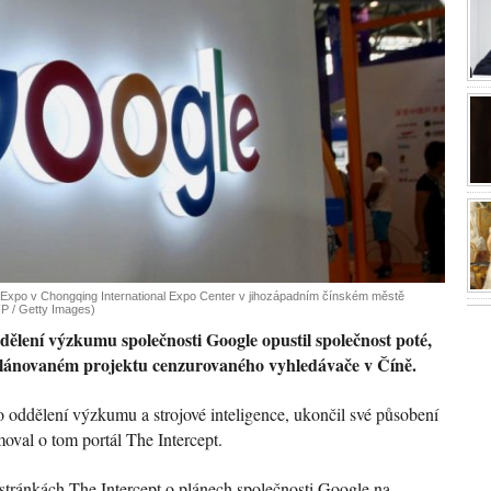
 Expo v Chongqing International Expo Center v jihozápadním čínském městě
P / Getty Images)
dělení výzkumu společnosti Google opustil společnost poté,
plánovaném projektu cenzurovaného vyhledávače v Číně.
o oddělení výzkumu a strojové inteligence, ukončil své působení
oval o tom portál The Intercept.
stránkách The Intercept o plánech společnosti Google na