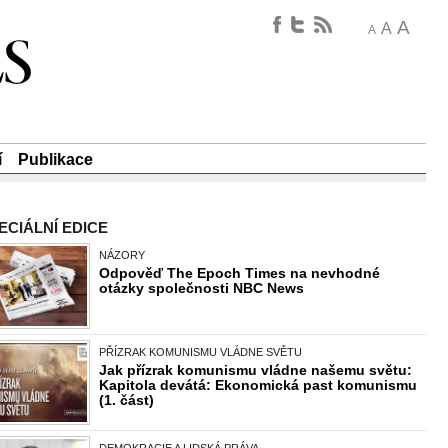
A
A
A
í
Publikace
ECIÁLNÍ EDICE
NÁZORY
Odpověď The Epoch Times na nevhodné
otázky společnosti NBC News
PŘÍZRAK KOMUNISMU VLÁDNE SVĚTU
Jak přízrak komunismu vládne našemu světu:
Kapitola devátá: Ekonomická past komunismu
(1. část)