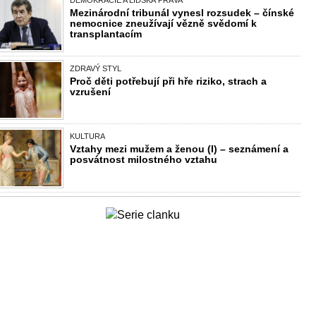
DEMOKRACIE A LIDSKÁ PRÁVA
Mezinárodní tribunál vynesl rozsudek – čínské
nemocnice zneužívají vězně svědomí k
transplantacím
ZDRAVÝ STYL
Proč děti potřebují při hře riziko, strach a
vzrušení
KULTURA
Vztahy mezi mužem a ženou (I) – seznámení a
posvátnost milostného vztahu