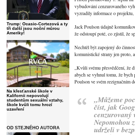
vybudování cenzurovaného vyhl
vyzradily informace o projektu
Trump: Ocasio-Cortezová a ty
Jack Poulson údajně komunikova
tři další jsou noční můrou
Ameriky!
že odstoupí poté, co zjistil, že
Nechtěl být zapojený do činnost
komunistické strany jen proto, 
„Kvůli svému přesvědčení, že di
abych se vyhnul tomu, že bych p
Poulson ve svém rezignačním dop
Na křesťanské škole v
Kalifornii nepovolují
„
Můžeme poch
studentům sexuální vztahy,
číst, jak Goo
škole kvůli tomu hrozí
uzavření
cenzurovaný v
Nepomohou zv
udrželi v bez
OD STEJNÉHO AUTORA