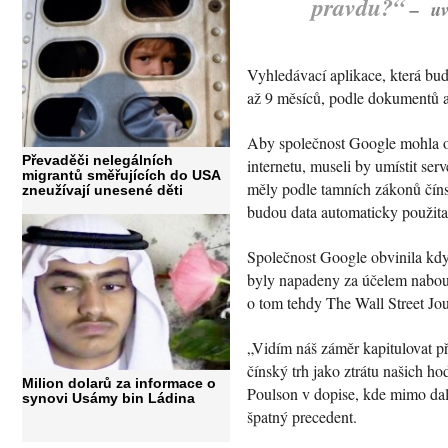
pravdu?“
–
uv
Vyhledávací aplikace, která bud
až 9 měsíců, podle dokumentů a 
Aby společnost Google mohla opě
Převaděči nelegálních
internetu, museli by umístit se
migrantů směřujících do USA
měly podle tamních zákonů číns
zneužívají unesené děti
budou data automaticky použita 
Společnost Google obvinila kdysi
byly napadeny za účelem nabourá
o tom tehdy The Wall Street Jou
„Vidím náš záměr kapitulovat p
čínský trh jako ztrátu našich h
Milion dolarů za informace o
Poulson v dopise, kde mimo dal
synovi Usámy bin Ládina
špatný precedent.