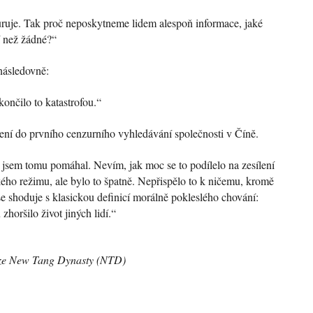
uruje. Tak proč neposkytneme lidem alespoň informace, jaké
í než žádné?“
následovně:
ončilo to katastrofou.“
ení do prvního cenzurního vyhledávání společnosti v Číně.
e jsem tomu pomáhal. Nevím, jak moc se to podílelo na zesílení
ého režimu, ale bylo to špatně. Nepřispělo to k ničemu, kromě
e shoduje s klasickou definicí morálně pokleslého chování:
zhoršilo život jiných lidí.“
ize New Tang Dynasty (NTD)