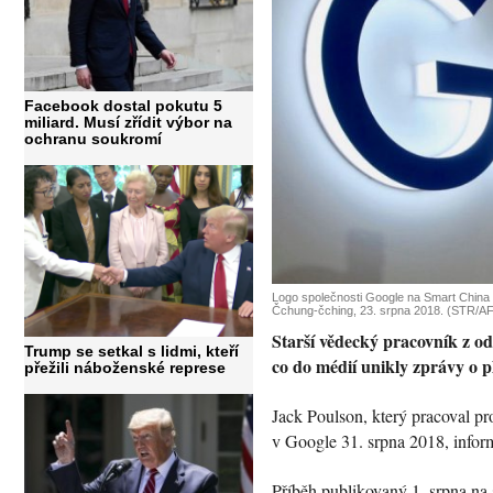
Facebook dostal pokutu 5
miliard. Musí zřídit výbor na
ochranu soukromí
Logo společnosti Google na Smart China
Čchung-čching, 23. srpna 2018. (STR/AF
Starší vědecký pracovník z od
Trump se setkal s lidmi, kteří
co do médií unikly zprávy o 
přežili náboženské represe
Jack Poulson, který pracoval pr
v Google 31. srpna 2018, inform
Příběh publikovaný 1. srpna na 