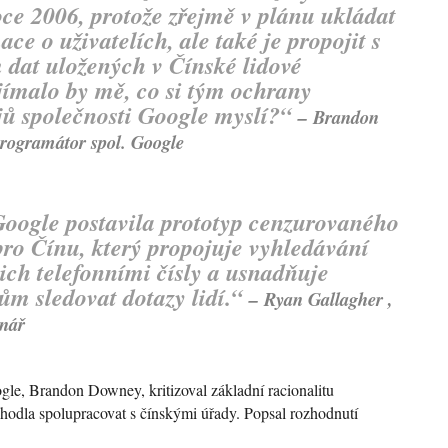
oce 2006, protože zřejmě v plánu ukládat
ce o uživatelích, ale také je propojit s
dat uložených v Čínské lidové
jímalo by mě, co si tým ochrany
ů společnosti Google myslí?“
–
Brandon
programátor spol. Google
Google postavila prototyp cenzurovaného
ro Čínu, který propojuje vyhledávání
jich telefonními čísly a usnadňuje
m sledovat dotazy lidí.“
–
Ryan Gallagher
,
inář
gle, Brandon Downey, kritizoval základní racionalitu
zhodla spolupracovat s čínskými úřady. Popsal rozhodnutí