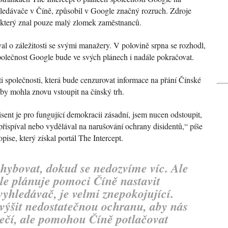
edávače v Číně, způsobil v Google značný rozruch. Zdroje
, který znal pouze malý zlomek zaměstnanců.
l o záležitosti se svými manažery. V polovině srpna se rozhodl,
 společnost Google bude ve svých plánech i nadále pokračovat.
i společnosti, která bude cenzurovat informace na přání Čínské
aby mohla znovu vstoupit na čínský trh.
sent je pro fungující demokracii zásadní, jsem nucen odstoupit,
řispíval nebo vydělával na narušování ochrany disidentů,“ píše
ise, který získal portál The Intercept.
ybovat, dokud se nedozvíme víc. Ale
gle plánuje pomoci Číně nastavit
yhledávač, je velmi znepokojující.
ýšit nedostatečnou ochranu, aby nás
pečí, ale pomohou Číně potlačovat