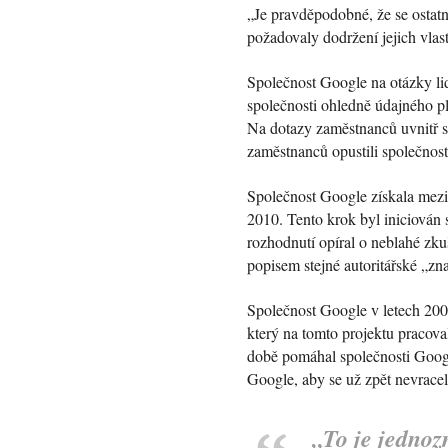
„Je pravděpodobné, že se ostatn
požadovaly dodržení jejich vla
Společnost Google na otázky lid
společnosti ohledně údajného p
Na dotazy zaměstnanců uvnitř s
zaměstnanců opustili společnos
Společnost Google získala mezin
2010. Tento krok byl iniciován
rozhodnutí opíral o neblahé zk
popisem stejné autoritářské „zn
Společnost Google v letech 200
který na tomto projektu pracoval
době pomáhal společnosti Googl
Google, aby se už zpět nevracel
„
To je jednoz