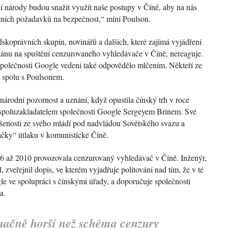
í národy budou snažit využít naše postupy v Číně, aby na nás
stních požadavků na bezpečnost,“ míní Poulson.
skoprávních skupin, novinářů a dalších, které zajímá vyjádření
lánu na spuštění cenzurovaného vyhledávače v Číně, nereaguje.
polečnosti Google vedení také odpovědělo mlčením. Někteří ze
t spolu s Poulsonem.
árodní pozornost a uznání, když opustila čínský trh v roce
 spoluzakladatelem společnosti Google Sergeyem Brinem. Své
ušenosti ze svého mládí pod nadvládou Sovětského svazu a
ačky“ útlaku v komunistické Číně.
6 až 2010 provozovala cenzurovaný vyhledávač v Číně. Inženýr,
, zveřejnil dopis, ve kterém vyjadřuje politování nad tím, že v té
e ve spolupráci s čínskými úřady, a doporučuje společnosti
a.
načně horší než schéma cenzury