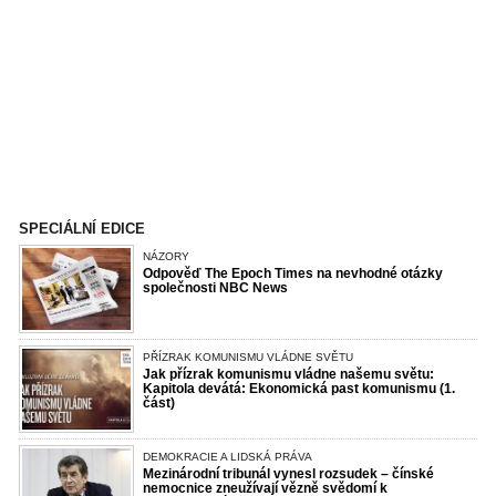
SPECIÁLNÍ EDICE
NÁZORY
Odpověď The Epoch Times na nevhodné otázky
společnosti NBC News
PŘÍZRAK KOMUNISMU VLÁDNE SVĚTU
Jak přízrak komunismu vládne našemu světu:
Kapitola devátá: Ekonomická past komunismu (1.
část)
DEMOKRACIE A LIDSKÁ PRÁVA
Mezinárodní tribunál vynesl rozsudek – čínské
nemocnice zneužívají vězně svědomí k