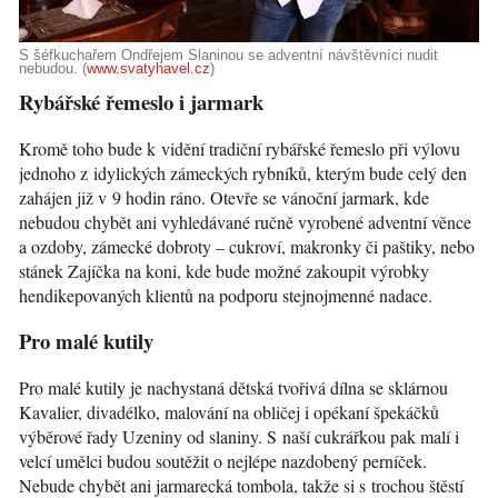
S šéfkuchařem Ondřejem Slaninou se adventní návštěvníci nudit
nebudou. (
www.svatyhavel.cz
)
Rybářské řemeslo i jarmark
Kromě toho bude k vidění tradiční rybářské řemeslo při výlovu
jednoho z idylických zámeckých rybníků, kterým bude celý den
zahájen již v 9 hodin ráno. Otevře se vánoční jarmark, kde
nebudou chybět ani vyhledávané ručně vyrobené adventní věnce
a ozdoby, zámecké dobroty – cukroví, makronky či paštiky, nebo
stánek Zajíčka na koni, kde bude možné zakoupit výrobky
hendikepovaných klientů na podporu stejnojmenné nadace.
Pro malé kutily
Pro malé kutily je nachystaná dětská tvořivá dílna se sklárnou
Kavalier, divadélko, malování na obličej i opékaní špekáčků
výběrové řady Uzeniny od slaniny. S naší cukrářkou pak malí i
velcí umělci budou soutěžit o nejlépe nazdobený perníček.
Nebude chybět ani jarmarecká tombola, takže si s trochou štěstí