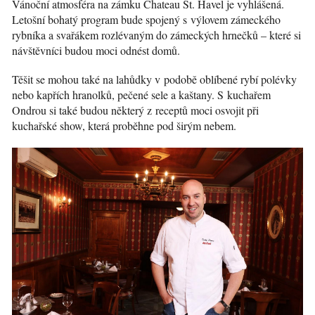
Vánoční atmosféra na zámku Chateau St. Havel je vyhlášená.
Letošní bohatý program bude spojený s výlovem zámeckého
rybníka a svařákem rozlévaným do zámeckých hrnečků – které si
návštěvníci budou moci odnést domů.
Těšit se mohou také na lahůdky v podobě oblíbené rybí polévky
nebo kapřích hranolků, pečené sele a kaštany. S kuchařem
Ondrou si také budou některý z receptů moci osvojit při
kuchařské show, která proběhne pod širým nebem.