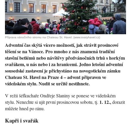
Příprava vánočního stromu na Chateau St. Havel. (www.svatyhavel.cz)
Adventní čas skýtá vícero možností, jak strávit prosincové
těšení se na Vánoce. Pro mnoho z nás znamená tradiční
stavění betlémů nebo návštěvy předvánočních trhů s horkým
svařákem, u nás nebo i za hranicemi. Jedno letošní adventní
sousedské zastavení je přichystáno na novogotickém zámku
Chateau St. Havel na Praze 4 – advent připraven ve
vídeňském stylu. Nudit se určitě nestihnete.
V režii šéfkuchaře Ondřeje Slaniny se ponese ve vídeňském
1. 12.,
stylu. Nenechte si ujít první prosincovou sobotu, tj.
dorazit
můžete hned po ránu.
Kapři i svařák