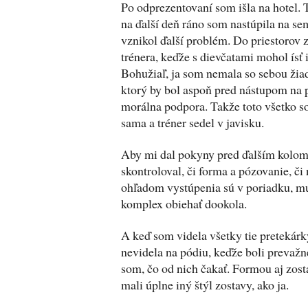
Po odprezentovaní som išla na hotel. 
na ďalší deň ráno som nastúpila na se
vznikol ďalší problém. Do priestorov z
trénera, keďže s dievčatami mohol ísť
Bohužiaľ, ja som nemala so sebou ži
ktorý by bol aspoň pred nástupom na 
morálna podpora. Takže toto všetko 
sama a tréner sedel v javisku.
Aby mi dal pokyny pred ďalším kolom 
skontroloval, či forma a pózovanie, či 
ohľadom vystúpenia sú v poriadku, mu
komplex obiehať dookola.
A keď som videla všetky tie pretekár
nevidela na pódiu, keďže boli prevaž
som, čo od nich čakať. Formou aj zost
mali úplne iný štýl zostavy, ako ja.