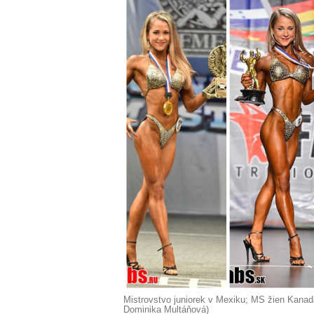
Mistrovstvo juniorek v Mexiku; MS žien Kanad
Dominika Multáňová)