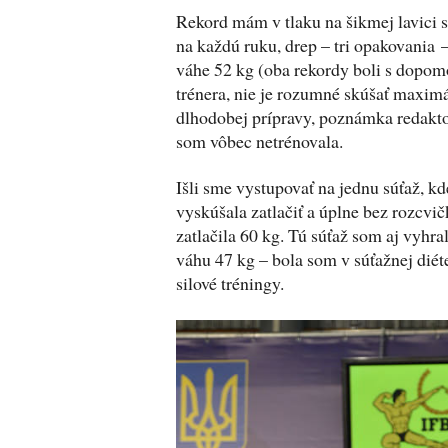
Rekord mám v tlaku na šikmej lavici 
na každú ruku, drep – tri opakovania –
váhe 52 kg (oba rekordy boli s dopom
trénera, nie je rozumné skúšať maximá
dlhodobej prípravy, poznámka redaktor
som vôbec netrénovala.
Išli sme vystupovať na jednu súťaž, kd
vyskúšala zatlačiť a úplne bez rozcvi
zatlačila 60 kg. Tú súťaž som aj vyhr
váhu 47 kg – bola som v súťažnej diét
silové tréningy.