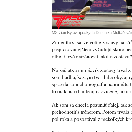
MS žien Kyjev. (poskytla Dominika Multáňová)
Zmienila si sa, že voľné zostavy na súť
prepracovanejšie a vyžadujú skoro he
dlho ti trvá natrénovať takúto zostavu?
Na začiatku mi nácvik zostavy trval z
som hudbu, kostým tvoril iba obyčajn
spravila som choreografiu na minútu 
to mala navrhnuté aj nacvičené, no úr
Ak som sa chcela posunúť ďalej, tak 
prehodnotiť s trénerom. Potom trvala 
pol roka a pozostával z niekoľkých kr