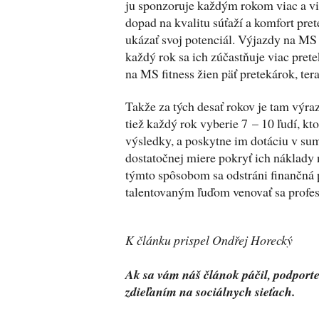
ju sponzoruje každým rokom viac a vi
dopad na kvalitu súťaží a komfort pre
ukázať svoj potenciál. Výjazdy na MS
každý rok sa ich zúčastňuje viac prete
na MS fitness žien päť pretekárok, tera
Takže za tých desať rokov je tam výra
tiež každý rok vyberie 7 – 10 ľudí, kto
výsledky, a poskytne im dotáciu v su
dostatočnej miere pokryť ich náklady 
týmto spôsobom sa odstráni finančná 
talentovaným ľuďom venovať sa profes
K článku prispel Ondřej Horecký
Ak sa vám náš článok páčil, podporte
zdieľaním na sociálnych sieťach.