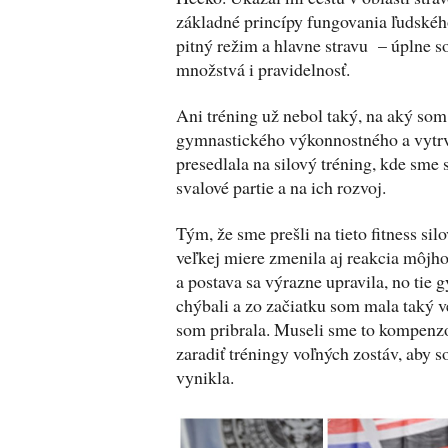
základné princípy fungovania ľudského
pitný režim a hlavne stravu – úplne s
množstvá i pravidelnosť.
Ani tréning už nebol taký, na aký som
gymnastického výkonnostného a vytrv
presedlala na silový tréning, kde sme s
svalové partie a na ich rozvoj.
Tým, že sme prešli na tieto fitness silo
veľkej miere zmenila aj reakcia môjho
a postava sa výrazne upravila, no tie
chýbali a zo začiatku som mala taký 
som pribrala. Museli sme to kompenzo
zaradiť tréningy voľných zostáv, aby s
vynikla.