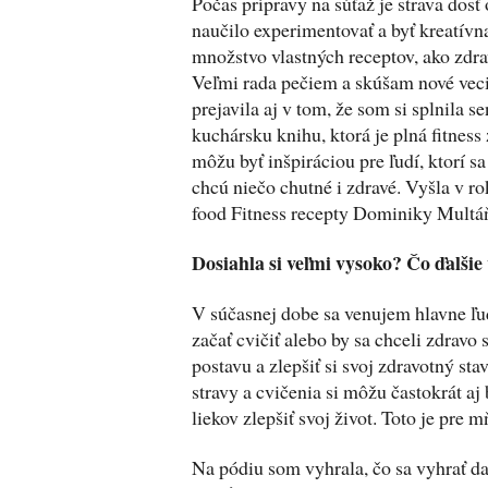
Počas prípravy na súťaž je strava dos
naučilo experimentovať a byť kreatív
množstvo vlastných receptov, ako zdra
Veľmi rada pečiem a skúšam nové veci
prejavila aj v tom, že som si splnila s
kuchársku knihu, ktorá je plná fitness
môžu byť inšpiráciou pre ľudí, ktorí sa
chcú niečo chutné i zdravé. Vyšla v r
food Fitness recepty Dominiky Multáň
Dosiahla si veľmi vysoko? Čo ďalši
V súčasnej dobe sa venujem hlavne ľuď
začať cvičiť alebo by sa chceli zdravo s
postavu a zlepšiť si svoj zdravotný st
stravy a cvičenia si môžu častokrát aj
liekov zlepšiť svoj život. Toto je pre m
Na pódiu som vyhrala, čo sa vyhrať d