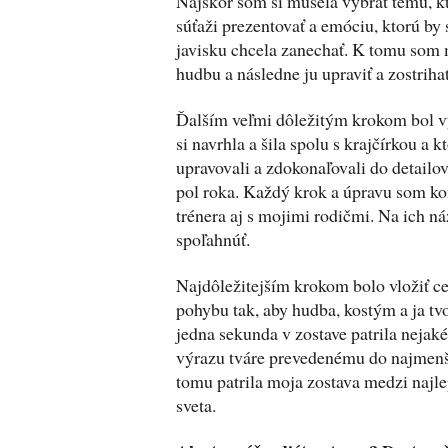
Najskôr som si musela vybrať tému, k
súťaži prezentovať a emóciu, ktorú by
javisku chcela zanechať. K tomu som
hudbu a následne ju upraviť a zostrihať
Ďalším veľmi dôležitým krokom bol v
si navrhla a šila spolu s krajčírkou a 
upravovali a zdokonaľovali do detailov,
pol roka. Každý krok a úpravu som k
trénera aj s mojimi rodičmi. Na ich n
spoľahnúť.
Najdôležitejším krokom bolo vložiť c
pohybu tak, aby hudba, kostým a ja tvo
jedna sekunda v zostave patrila nejak
výrazu tváre prevedenému do najmenš
tomu patrila moja zostava medzi najle
sveta.