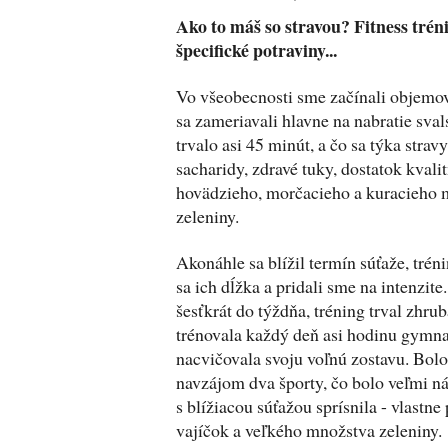
Ako to máš so stravou? Fitness tréni
špecifické potraviny...
Vo všeobecnosti sme začínali objemov
sa zameriavali hlavne na nabratie sva
trvalo asi 45 minút, a čo sa týka strav
sacharidy, zdravé tuky, dostatok kvali
hovädzieho, morčacieho a kuracieho 
zeleniny.
Akonáhle sa blížil termín súťaže, trén
sa ich dĺžka a pridali sme na intenzit
šesťkrát do týždňa, tréning trval zhru
trénovala každý deň asi hodinu gymna
nacvičovala svoju voľnú zostavu. Bolo
navzájom dva športy, čo bolo veľmi ná
s blížiacou súťažou sprísnila - vlastne
vajíčok a veľkého množstva zeleniny.