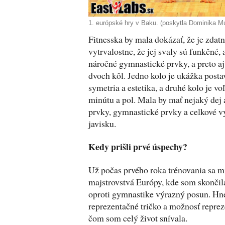
1. európské hry v Baku. (poskytla Dominika M
Fitnesska by mala dokázať, že je zdatn
vytrvalostne, že jej svaly sú funkčné, 
náročné gymnastické prvky, a preto aj
dvoch kôl. Jedno kolo je ukážka posta
symetria a estetika, a druhé kolo je vo
minútu a pol. Mala by mať nejaký dej a
prvky, gymnastické prvky a celkové v
javisku.
Kedy prišli prvé úspechy?
Už počas prvého roka trénovania sa mi
majstrovstvá Európy, kde som skončila 
oproti gymnastike výrazný posun. Hn
reprezentačné tričko a možnosť reprez
čom som celý život snívala.