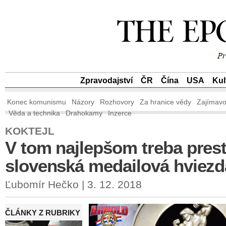
Zpravodajství
ČR
Čína
USA
Kul
Konec komunismu
Názory
Rozhovory
Za hranice vědy
Zajímavo
Věda a technika
Drahokamy
Inzerce
KOKTEJL
V tom najlepšom treba prest
slovenská medailová hviezda
Ľubomír Hečko | 3. 12. 2018
ČLÁNKY Z RUBRIKY