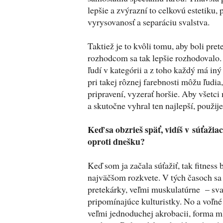
lepšie a zvýrazní to celkovú estetiku, 
vyrysovanosť a separáciu svalstva.
Taktiež je to kvôli tomu, aby boli pret
rozhodcom sa tak lepšie rozhodovalo.
ľudí v kategórii a z toho každý má in
pri takej rôznej farebnosti môžu ľudia
pripravení, vyzerať horšie. Aby všetc
a skutočne vyhral ten najlepší, použij
Keď sa obzrieš späť, vidíš v súťažiac
oproti dnešku?
Keď som ja začala súťažiť, tak fitness
najväčšom rozkvete. V tých časoch sa 
pretekárky, veľmi muskulatúrne – sva
pripomínajúce kulturistky. No a voľné
veľmi jednoduchej akrobacii, forma ml