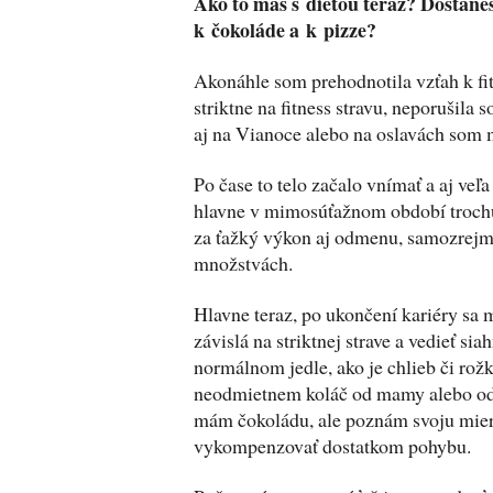
Ako to máš s diétou teraz? Dostaneš
k čokoláde a k pizze?
Akonáhle som prehodnotila vzťah k fi
striktne na fitness stravu, neporušila 
aj na Vianoce alebo na oslavách som m
Po čase to telo začalo vnímať a aj veľa
hlavne v mimosúťažnom období trochu 
za ťažký výkon aj odmenu, samozrejm
množstvách.
Hlavne teraz, po ukončení kariéry sa 
závislá na striktnej strave a vedieť sia
normálnom jedle, ako je chlieb či rožk
neodmietnem koláč od mamy alebo od 
mám čokoládu, ale poznám svoju mier
vykompenzovať dostatkom pohybu.