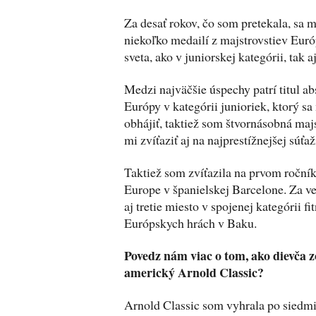
Za desať rokov, čo som pretekala, sa m
niekoľko medailí z majstrovstiev Euró
sveta, ako v juniorskej kategórii, tak a
Medzi najväčšie úspechy patrí titul a
Európy v kategórii junioriek, ktorý sa
obhájiť, taktiež som štvornásobná majs
mi zvíťaziť aj na najprestížnejšej súťa
Taktiež som zvíťazila na prvom roční
Europe v španielskej Barcelone. Za 
aj tretie miesto v spojenej kategórii f
Európskych hrách v Baku.
Povedz nám viac o tom, ako dievča 
americký Arnold Classic?
Arnold Classic som vyhrala po siedmi