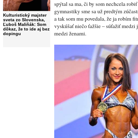
spýtal sa ma, či by som nechcela robiť
gymnastiky sme sa už predtým zúčastňo
Kulturistický majster
a tak som mu povedala, že ja robím fi
sveta zo Slovenska,
Ľuboš Maliňák: Som
vyskúšať niečo ťažšie – súťažiť medzi
dôkaz, že to ide aj bez
medzi ženami.
dopingu