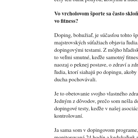
Vo vrcholovom športe sa často skloň
vo fitness?
Doping, bohužiaľ, je súčasťou tohto šp
majstrovských súťažiach objavia ľudia,
dopingovými testami. Z môjho hľadis
to veľmi smutné, keďže samotný fitness
naozaj o peknej postave, o zdraví a z
ľudia, ktorí siahajú po dopingu, akob
ducha pochovávali.
Je to obetovanie svojho vlastného zdra
Jedným z dôvodov, prečo som nešla do p
dopingové testy, keďže v našej asociác
kontrolovaní.
Ja sama som v dopingovom programe,
monitorovaná 24 hodín a kedykoľvek 