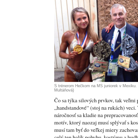
S trénerom Hečkom na MS juniorek v Mexiku. 
Multáňová)
Čo sa týka silových prvkov, tak veľmi
„handstandové“ (stoj na rukách) veci.
náročnosť sa kladie na prepracovanosť
motív, ktorý naozaj musí splývať s k
musí tam byť do veľkej miery zachov
celý ten balík pohybu, kostýmu a hudb