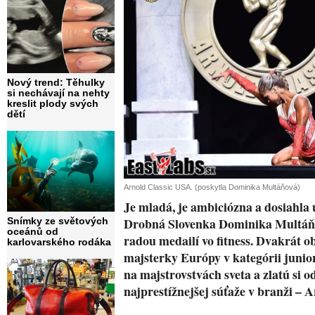
Nový trend: Těhulky
si nechávají na nehty
kreslit plody svých
dětí
Arnold Classic USA. (poskytla Dominika Multáňová)
Je mladá, je ambiciózna a dosiahla 
Drobná Slovenka Dominika Multáňo
Snímky ze světových
oceánů od
radou medailí vo fitness. Dvakrát ob
karlovarského rodáka
majsterky Európy v kategórii juniori
na majstrovstvách sveta a zlatú si od
najprestížnejšej súťaže v branži – A