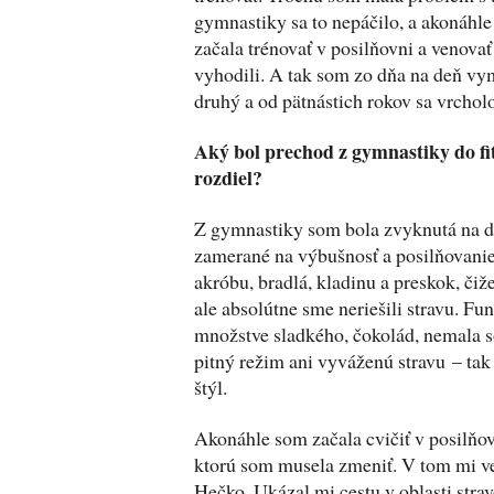
gymnastiky sa to nepáčilo, a akonáhle
začala trénovať v posilňovni a venovať 
vyhodili. A tak som zo dňa na deň vym
druhý a od pätnástich rokov sa vrchol
Aký bol prechod z gymnastiky do fit
rozdiel?
Z gymnastiky som bola zvyknutá na d
zamerané na výbušnosť a posilňovanie
akróbu, bradlá, kladinu a preskok, čiže
ale absolútne sme neriešili stravu. F
množstve sladkého, čokolád, nemala 
pitný režim ani vyváženú stravu – tak
štýl.
Akonáhle som začala cvičiť v posilňovn
ktorú som musela zmeniť. V tom mi v
Hečko. Ukázal mi cestu v oblasti strav