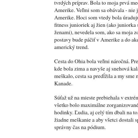
tvrdých príprav. Bola to moja prvá me
Amerike. Veľmi som sa obávala - nie j
Amerike. Hoci som vtedy bola úradujú
fitness junioriek aj žien (ako juniorka
ženami), nevedela som, ako sa moja z
postavy bude páčiť v Amerike a do ak
americký trend.
Cesta do Ohia bola veľmi náročná. Pr
kde bola zima a navyše aj snehová kala
meškalo, cesta sa predĺžila a my sme m
Kanade.
Súťaž už na mieste prebiehala v extré
všetko bolo maximálne zorganizované 
hodinky. Ľudia, aj celý tím dbali na t
žiadne meškanie a aby všetci dostali s
správny čas na pódium.