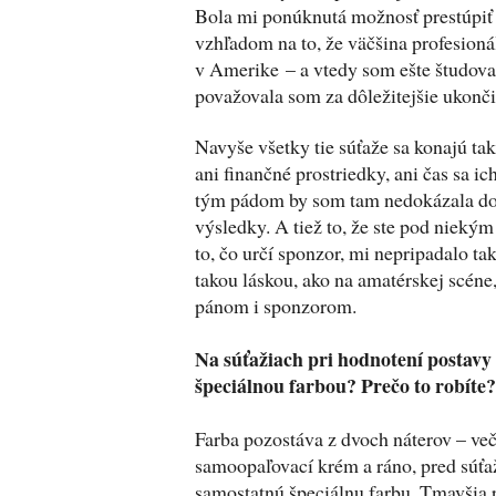
Bola mi ponúknutá možnosť prestúpiť 
vzhľadom na to, že väčšina profesioná
v Amerike – a vtedy som ešte študova
považovala som za dôležitejšie ukonči
Navyše všetky tie súťaže sa konajú ta
ani finančné prostriedky, ani čas sa ic
tým pádom by som tam nedokázala dos
výsledky. A tiež to, že ste pod niekým 
to, čo určí sponzor, mi nepripadalo ta
takou láskou, ako na amatérskej scéne
pánom i sponzorom.
Na súťažiach pri hodnotení postavy s
špeciálnou farbou? Prečo to robíte?
Farba pozostáva z dvoch náterov – več
samoopaľovací krém a ráno, pred súť
samostatnú špeciálnu farbu. Tmavšia 