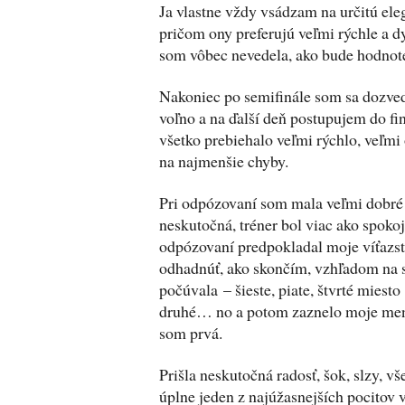
Ja vlastne vždy vsádzam na určitú eleg
pričom ony preferujú veľmi rýchle a 
som vôbec nevedela, ako bude hodnot
Nakoniec po semifinále som sa dozve
voľno a na ďalší deň postupujem do fin
všetko prebiehalo veľmi rýchlo, veľmi
na najmenšie chyby.
Pri odpózovaní som mala veľmi dobré 
neskutočná, tréner bol viac ako spoko
odpózovaní predpokladal moje víťazs
odhadnúť, ako skončím, vzhľadom na 
počúvala – šieste, piate, štvrté miesto –
druhé… no a potom zaznelo moje meno
som prvá.
Prišla neskutočná radosť, šok, slzy, vš
úplne jeden z najúžasnejších pocitov 