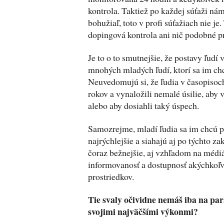
kontrola. Taktiež po každej súťaži nám
bohužiaľ, toto v profi súťažiach nie j
dopingová kontrola ani nič podobné p
Je to o to smutnejšie, že postavy ľudí
mnohých mladých ľudí, ktorí sa im chcú
Neuvedomujú si, že ľudia v časopisoch
rokov a vynaložili nemalé úsilie, aby 
alebo aby dosiahli taký úspech.
Samozrejme, mladí ľudia sa im chcú pri
najrýchlejšie a siahajú aj po týchto za
čoraz bežnejšie, aj vzhľadom na médiá
informovanosť a dostupnosť akýchkoľ
prostriedkov.
Tie svaly očividne nemáš iba na par
svojimi najväčšími výkonmi?