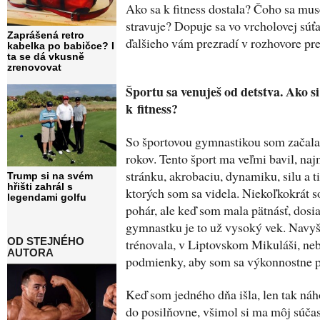
Ako sa k fitness dostala? Čoho sa mus
stravuje? Dopuje sa vo vrcholovej súť
Zaprášená retro
ďalšieho vám prezradí v rozhovore pr
kabelka po babičce? I
ta se dá vkusně
zrenovovat
Športu sa venuješ od detstva. Ako si
k fitness?
So športovou gymnastikou som začal
rokov. Tento šport ma veľmi bavil, na
stránku, akrobaciu, dynamiku, silu a t
Trump si na svém
hřišti zahrál s
ktorých som sa videla. Niekoľkokrát 
legendami golfu
pohár, ale keď som mala pätnásť, dosia
gymnastku je to už vysoký vek. Navy
OD STEJNÉHO
trénovala, v Liptovskom Mikuláši, neb
AUTORA
podmienky, aby som sa výkonnostne p
Keď som jedného dňa išla, len tak ná
do posilňovne, všimol si ma môj súčas