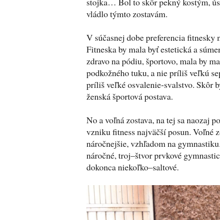
stojka… Bol to skôr pekný kostým, ú
vládlo týmto zostavám.
V súčasnej dobe preferencia fitnesky n
Fitneska by mala byť estetická a súme
zdravo na pódiu, športovo, mala by ma
podkožného tuku, a nie príliš veľkú se
príliš veľké osvalenie-svalstvo. Skôr 
ženská športová postava.
No a voľná zostava, na tej sa naozaj p
vzniku fitness najväčší posun. Voľné z
náročnejšie, vzhľadom na gymnastiku.
náročné, troj–štvor prvkové gymnastic
dokonca niekoľko–saltové.