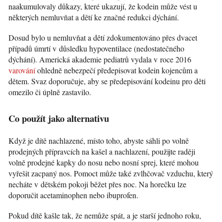
naakumulovaly důkazy, které ukazují, že kodein může vést u
některých nemluvňat a dětí ke značné redukci dýchání.
Dosud bylo u nemluvňat a dětí zdokumentováno přes dvacet
případů úmrtí v důsledku hypoventilace (nedostatečného
dýchání). Americká akademie pediatrů vydala v roce 2016
varování
ohledně nebezpečí předepisovat kodein kojencům a
dětem. Svaz doporučuje, aby se předepisování kodeinu pro děti
omezilo či úplně zastavilo.
Co použít jako alternativu
Když je dítě nachlazené, místo toho, abyste sáhli po volně
prodejných přípravcích na kašel a nachlazení, použijte raději
volně prodejné kapky do nosu nebo nosní sprej, které mohou
vyřešit zacpaný nos. Pomoct může také zvlhčovač vzduchu, který
necháte v dětském pokoji běžet přes noc. Na horečku lze
doporučit acetaminophen nebo ibuprofen.
Pokud dítě kašle tak, že nemůže spát, a je starší jednoho roku,