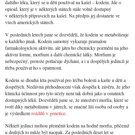
dalšího léku, který se u dětí používal na kašel – kodein. Jde o
opioid, který je v některých státech stále volně dostupný
v některých přípravcích na kašel. Na předpis jej dostanete ve
všech amerických státech.
V posledních letech jsme se dozvěděli, že kodein se metabolizuje
u každého jinak. Kodein samotný vykazuje pramalou
farmakologickou aktivitu, ale játra ho chemicky pozmění na jeho
aktivní formu, morfium a další chemické látky. Morfium je
nebezpečný, protože potlačuje dýchání, a i u dospělých jedinců je
třeba používat ho s opatrností.
Kodein se dlouhá léta používal pro léčbu bolesti a kašle u dětí a
dospělých. Nedávná přehodnocení však dospěla k závěru, že jeho
klinická účinnost pro tyto účely není tak dobrá jako u ostatních
dostupných léků. Dozvěděli jsme se, že množství morfia, které se
tvoří díky metabolismu v játrech, se značně liší osoba od osoby a
je výsledkem
rozdílů v genetice
.
Někteří jedinci mohou přeměnit kodein na hodně morfia, přičemž
u druhých to může být naopak. Za posledních deset let se