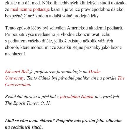
zkuste mu dát med. Několik nedávných klinických studií ukázalo,
že
med účinně potlačuje
kašel a je velice pravděpodobně daleko
bezpečnější než kodein a další volně prodejné léky.
Tento způsob léčby byl schválen Americkou akademií pediatrů.
Při použití výše uvedeného je vhodné zkonzultovat léčbu
s pediatrem vašeho dítěte, jelikož existuje několik vážných
chorob, které mohou mít ze začátku stejné příznaky jako běžné
nachlazení.
Edward Bell
je profesorem farmakologie na
Drake
University
. Tento článek byl původně publikován na portále
The
Conversation
.
Redakční úprava a překlad z
původního článku
newyorských
The Epoch Times: O. H.
Líbil se vám tento článek? Podpořte nás prosím jeho sdílením
na sociálních sítích.