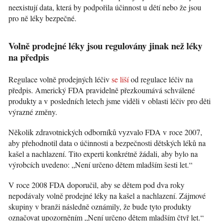
neexistují data, která by podpořila účinnost u dětí nebo že jsou
pro ně léky bezpečné.
Volně prodejné léky jsou regulovány jinak než léky
na předpis
Regulace volně prodejných léčiv
se liší
od regulace léčiv na
předpis. Americký FDA pravidelně přezkoumává schválené
produkty a v posledních letech jsme viděli v oblasti léčiv pro děti
výrazné změny.
Několik zdravotnických odborníků vyzvalo FDA v roce 2007,
aby přehodnotil data o účinnosti a bezpečnosti dětských léků na
kašel a nachlazení. Tito experti konkrétně žádali, aby bylo na
výrobcích uvedeno: „Není určeno dětem mladším šesti let.“
V roce 2008 FDA doporučil, aby se dětem pod dva roky
nepodávaly volně prodejné léky na kašel a nachlazení. Zájmové
skupiny v branži následně oznámily, že bude tyto produkty
označovat upozorněním „Není určeno dětem mladším čtyř let.“