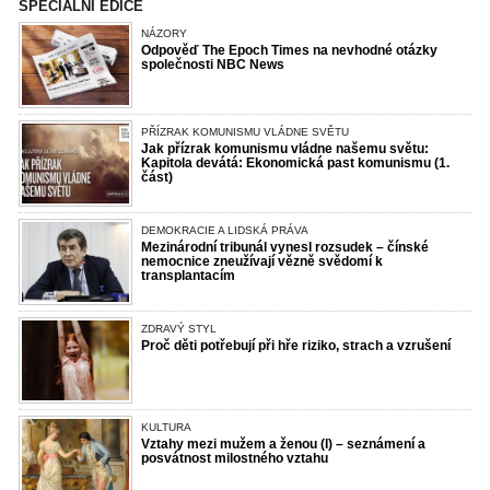
SPECIÁLNÍ EDICE
NÁZORY
Odpověď The Epoch Times na nevhodné otázky
společnosti NBC News
PŘÍZRAK KOMUNISMU VLÁDNE SVĚTU
Jak přízrak komunismu vládne našemu světu:
Kapitola devátá: Ekonomická past komunismu (1.
část)
DEMOKRACIE A LIDSKÁ PRÁVA
Mezinárodní tribunál vynesl rozsudek – čínské
nemocnice zneužívají vězně svědomí k
transplantacím
ZDRAVÝ STYL
Proč děti potřebují při hře riziko, strach a vzrušení
KULTURA
Vztahy mezi mužem a ženou (I) – seznámení a
posvátnost milostného vztahu