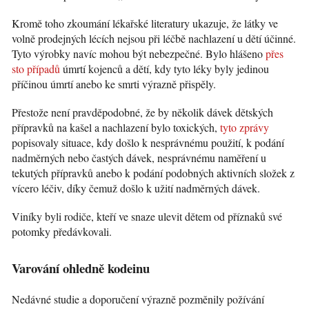
Kromě toho zkoumání lékařské literatury ukazuje, že látky ve
volně prodejných lécích nejsou při léčbě nachlazení u dětí účinné.
Tyto výrobky navíc mohou být nebezpečné. Bylo hlášeno
přes
sto případů
úmrtí kojenců a dětí, kdy tyto léky byly jedinou
příčinou úmrtí anebo ke smrti výrazně přispěly.
Přestože není pravděpodobné, že by několik dávek dětských
přípravků na kašel a nachlazení bylo toxických,
tyto zprávy
popisovaly situace, kdy došlo k nesprávnému použití, k podání
nadměrných nebo častých dávek, nesprávnému naměření u
tekutých přípravků anebo k podání podobných aktivních složek z
vícero léčiv, díky čemuž došlo k užití nadměrných dávek.
Viníky byli rodiče, kteří ve snaze ulevit dětem od příznaků své
potomky předávkovali.
Varování ohledně kodeinu
Nedávné studie a doporučení výrazně pozměnily požívání