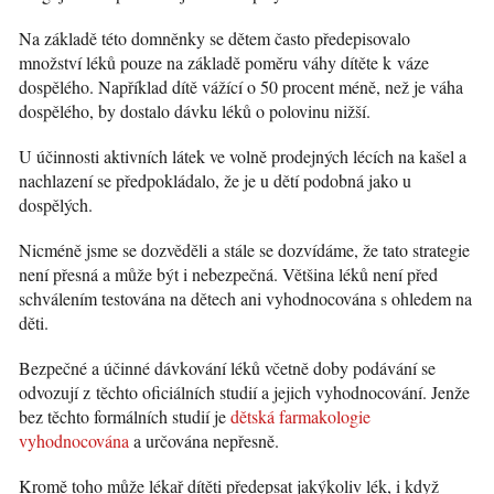
Na základě této domněnky se dětem často předepisovalo
množství léků pouze na základě poměru váhy dítěte k váze
dospělého. Například dítě vážící o 50 procent méně, než je váha
dospělého, by dostalo dávku léků o polovinu nižší.
U účinnosti aktivních látek ve volně prodejných lécích na kašel a
nachlazení se předpokládalo, že je u dětí podobná jako u
dospělých.
Nicméně jsme se dozvěděli a stále se dozvídáme, že tato strategie
není přesná a může být i nebezpečná. Většina léků není před
schválením testována na dětech ani vyhodnocována s ohledem na
děti.
Bezpečné a účinné dávkování léků včetně doby podávání se
odvozují z těchto oficiálních studií a jejich vyhodnocování. Jenže
bez těchto formálních studií je
dětská farmakologie
vyhodnocována
a určována nepřesně.
Kromě toho může lékař dítěti předepsat jakýkoliv lék, i když