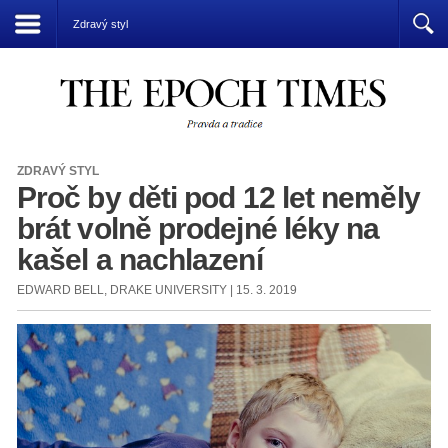
Přízrak komunismu vládne světu
Zdravý styl
ZDRAVÝ STYL
Proč by děti pod 12 let neměly
brát volně prodejné léky na
kašel a nachlazení
EDWARD BELL, DRAKE UNIVERSITY | 15. 3. 2019