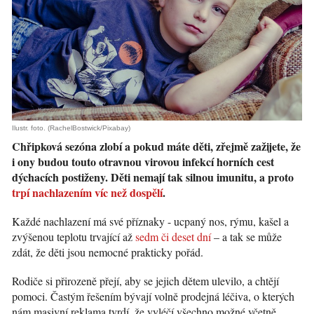
Ilustr. foto. (RachelBostwick/Pixabay)
Chřipková sezóna zlobí a pokud máte děti, zřejmě zažijete, že
i ony budou touto otravnou virovou infekcí horních cest
dýchacích postiženy. Děti nemají tak silnou imunitu, a proto
trpí nachlazením víc než dospělí
.
Každé nachlazení má své příznaky - ucpaný nos, rýmu, kašel a
zvýšenou teplotu trvající až
sedm či deset dní
– a tak se může
zdát, že děti jsou nemocné prakticky pořád.
Rodiče si přirozeně přejí, aby se jejich dětem ulevilo, a chtějí
pomoci. Častým řešením bývají volně prodejná léčiva, o kterých
nám masivní reklama tvrdí, že vyléčí všechno možné včetně