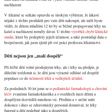
nachlazení.
V lékárně se setkáte opravdu se širokým výběrem. Je lákavé
nějaké z těchto produktů pro vaše děti nakoupit, ale měli byste
vědět, že dětem mladším 12 let by se běžně propagované léky na
kašel a nachlazení neměly dávat. U těchto
výrobků chybí klinické
studie
, které by podepřely jejich účinnost, a také postrádají data o
bezpečnosti, jak jsem zjistil při své práci profesora lékárnictví.
Děti nejsou jen „malí dospělí“
Při léčbě dětí volně prodejnými léky, ale i léky na předpis, je
důležité uvědomit si, že děti jsou výrazně odlišné od dospělé
populace co do
účinnosti léků a vedlejších účinků
.
Za posledních 30 let jsme se o
pediatrické farmakologii a chování
léčiv
zvanému farmakokinetika a o rozdílech mezi dětmi a
dospělými dozvěděli mnohem víc. Předtím a v určité míře
dokonce i dnes se zdravotnický personál domníval, že léky
fungují u dětí podobně jako u dospělých.