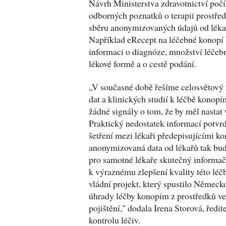
Návrh Ministerstva zdravotnictví počí
odborných poznatků o terapii prostře
sběru anonymizovaných údajů od lékař
Například eRecept na léčebné konopí
informaci o diagnóze, množství léčeb
lékové formě a o cestě podání.
„V současné době řešíme celosvětový
dat a klinických studií k léčbě konop
žádné signály o tom, že by měl nastat
Praktický nedostatek informací potvrd
šetření mezi lékaři předepisujícími k
anonymizovaná data od lékařů tak b
pro samotné lékaře skutečný informač
k výraznému zlepšení kvality této léčb
vládní projekt, který spustilo Německ
úhrady léčby konopím z prostředků ve
pojištění," dodala Irena Storová, ředit
kontrolu léčiv.