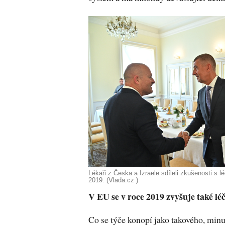
Lékaři z Česka a Izraele sdíleli zkušenosti s
2019. (Vlada.cz )
V EU se v roce 2019 zvyšuje také léč
Co se týče konopí jako takového, min