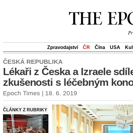
Zpravodajství
ČR
Čína
USA
Kul
ČESKÁ REPUBLIKA
Lékaři z Česka a Izraele sdíle
zkušenosti s léčebným kon
Epoch Times | 18. 6. 2019
ČLÁNKY Z RUBRIKY