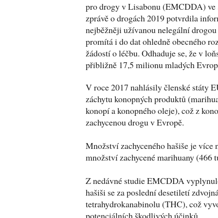
pro drogy v Lisabonu (EMCDDA) ve 
zprávě o drogách 2019 potvrdila infor
nejběžněji užívanou nelegální drogou 
promítá i do dat ohledně obecného roz
žádostí o léčbu. Odhaduje se, že v lo
přibližně 17,5 milionu mladých Evrop
V roce 2017 nahlásily členské státy 
záchytu konopných produktů (marihuany
konopí a konopného oleje), což z konop
zachycenou drogu v Evropě.
Množství zachyceného hašiše je více n
množství zachycené marihuany (466 t
Z nedávné studie EMCDDA vyplynulo
hašiši se za poslední desetiletí zdvoj
tetrahydrokanabinolu (THC), což vyv
potenciálních škodlivých účinků.