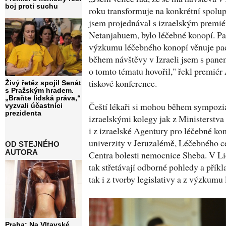
boj proti suchu
roku transformuje na konkrétní spolup
jsem projednával s izraelským prem
Netanjahuem, bylo léčebné konopí. Pa
výzkumu léčebného konopí věnuje pade
během návštěvy v Izraeli jsem s pa
o tomto tématu hovořil," řekl premiér
tiskové konference.
Živý řetěz spojil Senát
s Pražským hradem.
„Braňte lidská práva,“
Čeští lékaři si mohou během sympozia
vyzvali účastníci
prezidenta
izraelskými kolegy jak z Ministerstva 
i z izraelské Agentury pro léčebné ko
univerzity v Jeruzalémě, Léčebného ce
OD STEJNÉHO
AUTORA
Centra bolesti nemocnice Sheba. V Li
tak střetávají odborné pohledy a příkl
tak i z tvorby legislativy a z výzkumu
Praha: Na Vltavské