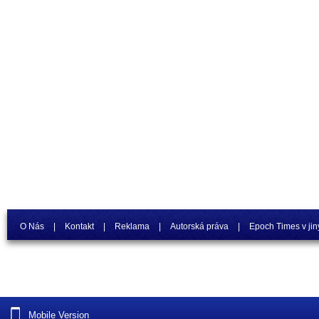
O Nás
|
Kontakt
|
Reklama
|
Autorská práva
|
Epoch Times v jin
Mobile Version