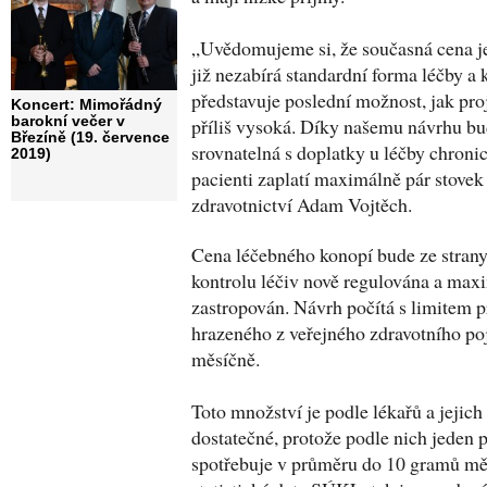
„Uvědomujeme si, že současná cena je
již nezabírá standardní forma léčby a 
představuje poslední možnost, jak pro
Koncert: Mimořádný
barokní večer v
příliš vysoká. Díky našemu návrhu bu
Březíně (19. července
srovnatelná s doplatky u léčby chron
2019)
pacienti zaplatí maximálně pár stovek
zdravotnictví Adam Vojtěch.
Cena léčebného konopí bude ze strany
kontrolu léčiv nově regulována a max
zastropován. Návrh počítá s limitem 
hrazeného z veřejného zdravotního po
měsíčně.
Toto množství je podle lékařů a jejich
dostatečné, protože podle nich jeden 
spotřebuje v průměru do 10 gramů měs