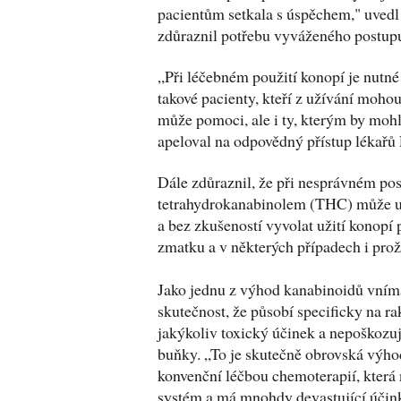
pacientům setkala s úspěchem," uved
zdůraznil potřebu vyváženého postup
„Při léčebném použití konopí je nutné 
takové pacienty, kteří z užívání moho
může pomoci, ale i ty, kterým by moh
apeloval na odpovědný přístup lékařů
Dále zdůraznil, že při nesprávném po
tetrahydrokanabinolem (THC) může u 
a bez zkušeností vyvolat užití konopí 
zmatku a v některých případech i proži
Jako jednu z výhod kanabinoidů vní
skutečnost, že působí specificky na r
jakýkoliv toxický účinek a nepoškozu
buňky. „To je skutečně obrovská výhod
konvenční léčbou chemoterapií, která
systém a má mnohdy devastující účin