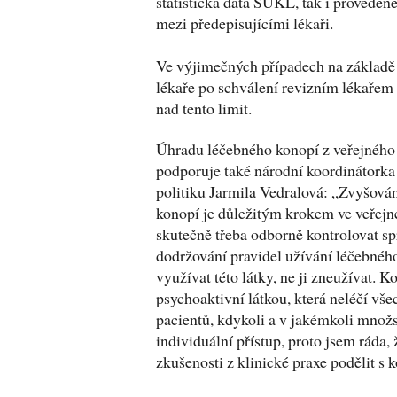
statistická data SÚKL, tak i provedené
mezi předepisujícími lékaři.
Ve výjimečných případech na základě 
lékaře po schválení revizním lékařem
nad tento limit.
Úhradu léčebného konopí z veřejného 
podporuje také národní koordinátorka
politiku Jarmila Vedralová: „Zvyšová
konopí je důležitým krokem ve veřejné
skutečně třeba odborně kontrolovat sp
dodržování pravidel užívání léčebnéh
využívat této látky, ne ji zneužívat. K
psychoaktivní látkou, která neléčí vš
pacientů, kdykoli a v jakémkoli množs
individuální přístup, proto jsem ráda
zkušenosti z klinické praxe podělit s k