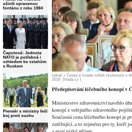
oživili opravenou
fontánu z roku 1984
Čaputová: Jednota
NATO je potřebná i
vzhledem ke vztahům
s Ruskem
Lékaři z Česka a Izraele sdíleli zkušenosti s
2019. (Vlada.cz )
Předepisování léčebného konopí v 
Ministerstvo zdravotnictví navrhlo ú
konopí z veřejného zdravotního pojišt
Premiér s ministry řeší
boj proti suchu
Současná cena léčebného konopí je pr
zatěžující, a to zejména pro ty, kteří
a mají nízké příjmy.