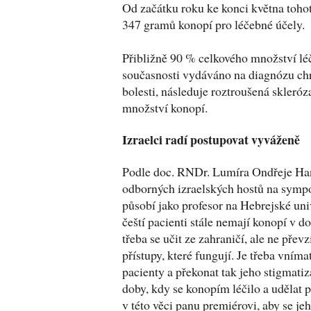
Od začátku roku ke konci května toho
347 gramů konopí pro léčebné účely.
Přibližně 90 % celkového množství lé
současnosti vydáváno na diagnózu chr
bolesti, následuje roztroušená skleróz
množství konopí.
Izraelci radí postupovat vyváženě
Podle doc. RNDr. Lumíra Ondřeje Han
odborných izraelských hostů na sympo
působí jako profesor na Hebrejské uni
čeští pacienti stále nemají konopí v 
třeba se učit ze zahraničí, ale ne převz
přístupy, které fungují. Je třeba vníma
pacienty a překonat tak jeho stigmatiza
doby, kdy se konopím léčilo a udělat p
v této věci panu premiérovi, aby se j