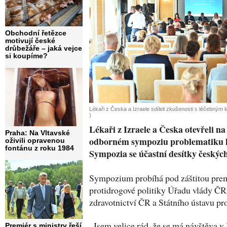
Obchodní řetězce
motivují české
drůbežáře – jaká vejce
si koupíme?
Lékaři z Česka a Izraele sdíleli zkušenosti s léčebným
)
Lékaři z Izraele a Česka otevřeli 
Praha: Na Vltavské
odborném sympoziu problematiku l
oživili opravenou
fontánu z roku 1984
Sympozia se účastní desítky českýc
Sympozium probíhá pod záštitou prem
protidrogové politiky Úřadu vlády ČR
zdravotnictví ČR a Státního ústavu pro
„Jsem velice rád, že se má návštěva v 
Premiér s ministry řeší