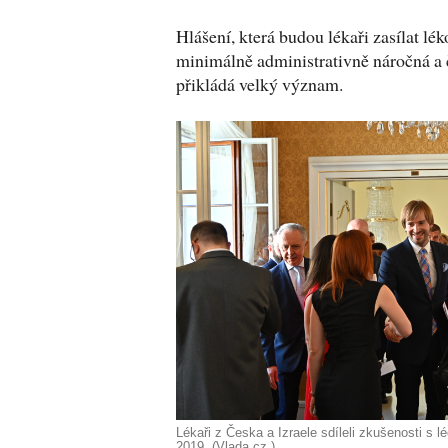
Hlášení, která budou lékaři zasílat l
minimálně administrativně náročná a 
přikládá velký význam.
Lékaři z Česka a Izraele sdíleli zkušenosti s
2019. (Vlada.cz )