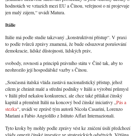
hodnotách ve vztazích mezi EU a Čínou, veřejnost o ni projevuje
jen malý zájem,“ uvádí Matura.
Itálie
Itálie má podle studie takzvaný „konstruktivní přístup“. V praxi
to podle tvůrců zprávy znamená, že bude odsuzovat porušování
demokracie, lidské důstojnosti, lidských práv,
svobody, rovnosti a principů právního státu v Číně tak, aby to
neohrozilo její hospodářské vazby s Čínou.
„Současná italská vláda zastává nacionalistický přístup, jehož
cílem je chránit malé a střední podniky v Itálii a výrobní průmysl
v Itálii před nekalou konkurencí, ale chce také přilákat čínský
kapitál a přeměnit Itálii na koncový bod čínské iniciativy „
Pás a
stezka
“, uvádí ve zprávě tým autorů Nicola Casarini, Lorenzo
Mariani a Fabio Angiolillo z Istituto Affari Internazionali.
Tyto kroky by mohly podle zprávy vést ke zničení úsilí předchozí
vlády omezit čínské investice ve strategických odvětvích. Většina