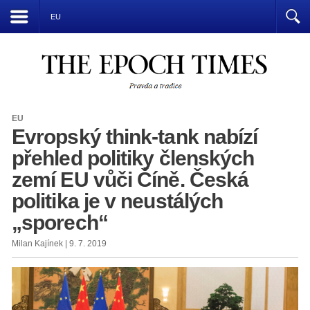
Přízrak komunismu vládne světu
EU
EU
Evropský think-tank nabízí
přehled politiky členských
zemí EU vůči Číně. Česká
politika je v neustálých
„sporech“
Milan Kajínek | 9. 7. 2019