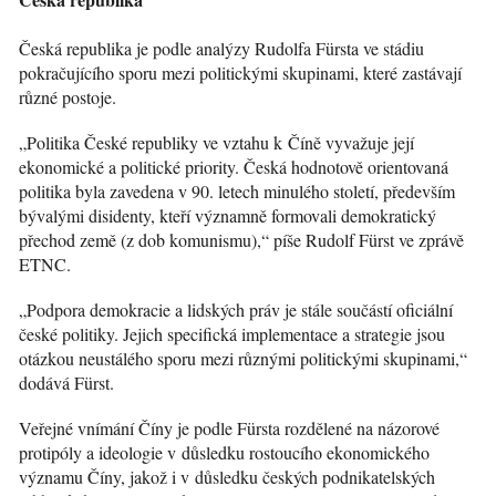
Česká republika je podle analýzy Rudolfa Fürsta ve stádiu
pokračujícího sporu mezi politickými skupinami, které zastávají
různé postoje.
„Politika České republiky ve vztahu k Číně vyvažuje její
ekonomické a politické priority. Česká hodnotově orientovaná
politika byla zavedena v 90. letech minulého století, především
bývalými disidenty, kteří významně formovali demokratický
přechod země (z dob komunismu),“ píše Rudolf Fürst ve zprávě
ETNC.
„Podpora demokracie a lidských práv je stále součástí oficiální
české politiky. Jejich specifická implementace a strategie jsou
otázkou neustálého sporu mezi různými politickými skupinami,“
dodává Fürst.
Veřejné vnímání Číny je podle Fürsta rozdělené na názorové
protipóly a ideologie v důsledku rostoucího ekonomického
významu Číny, jakož i v důsledku českých podnikatelských