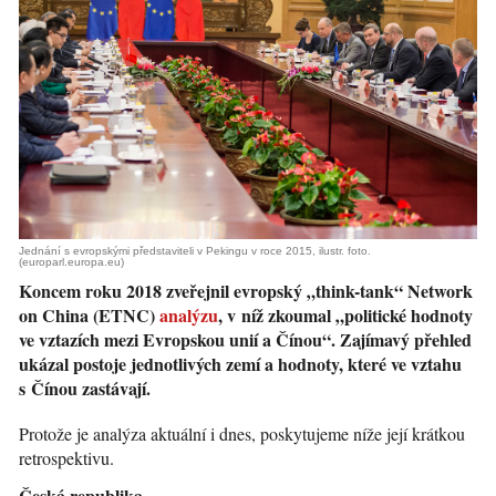
Jednání s evropskými představiteli v Pekingu v roce 2015, ilustr. foto.
(europarl.europa.eu)
Koncem roku 2018 zveřejnil evropský „think-tank“ Network
on China (ETNC)
analýzu
, v níž zkoumal „politické hodnoty
ve vztazích mezi Evropskou unií a Čínou“. Zajímavý přehled
ukázal postoje jednotlivých zemí a hodnoty, které ve vztahu
s Čínou zastávají.
Protože je analýza aktuální i dnes, poskytujeme níže její krátkou
retrospektivu.
Česká republika