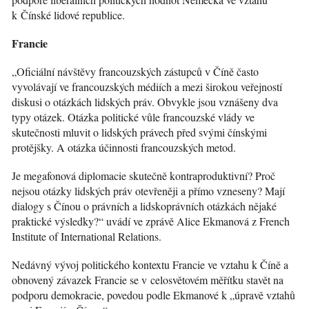
k Čínské lidové republice.
Francie
„Oficiální návštěvy francouzských zástupců v Číně často
vyvolávají ve francouzských médiích a mezi širokou veřejností
diskusi o otázkách lidských práv. Obvykle jsou vznášeny dva
typy otázek. Otázka politické vůle francouzské vlády ve
skutečnosti mluvit o lidských právech před svými čínskými
protějšky. A otázka účinnosti francouzských metod.
Je megafonová diplomacie skutečně kontraproduktivní? Proč
nejsou otázky lidských práv otevřeněji a přímo vzneseny? Mají
dialogy s Čínou o právních a lidskoprávních otázkách nějaké
praktické výsledky?“ uvádí ve zprávě Alice Ekmanová z French
Institute of International Relations.
Nedávný vývoj politického kontextu Francie ve vztahu k Číně a
obnovený závazek Francie se v celosvětovém měřítku stavět na
podporu demokracie, povedou podle Ekmanové k „úpravě vztahů