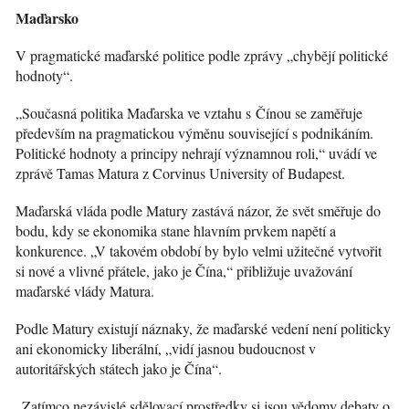
Maďarsko
V pragmatické maďarské politice podle zprávy „chybějí politické
hodnoty“.
„Současná politika Maďarska ve vztahu s Čínou se zaměřuje
především na pragmatickou výměnu související s podnikáním.
Politické hodnoty a principy nehrají významnou roli,“ uvádí ve
zprávě Tamas Matura z Corvinus University of Budapest.
Maďarská vláda podle Matury zastává názor, že svět směřuje do
bodu, kdy se ekonomika stane hlavním prvkem napětí a
konkurence. „V takovém období by bylo velmi užitečné vytvořit
si nové a vlivné přátele, jako je Čína,“ přibližuje uvažování
maďarské vlády Matura.
Podle Matury existují náznaky, že maďarské vedení není politicky
ani ekonomicky liberální, „vidí jasnou budoucnost v
autoritářských státech jako je Čína“.
„Zatímco nezávislé sdělovací prostředky si jsou vědomy debaty o