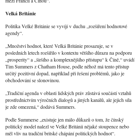
mezi Francií a Čínou“.
Velká Británie
Politika Velké Británie se vyvíjí v duchu „rozšíření hodnotové
agendy“.
„Množství hodnot, které Velká Británie prosazuje, se v
posledních letech rozšířilo v kontextu většího důrazu na podporu
„prosperity“ a „širšího a komplexnějšího přístupu“ k Číně,“ uvádí
Tim Summers z Chatham House, podle něhož má tento přístup
určitý pozitivní dopad, například při řešení problémů, jako je
obchodování se slonovinou.
„Tradiční agenda v oblasti lidských práv zůstává součástí vztahů
prostřednictvím výročních dialogů a jiných kanálů, ale jejich síla
je zde omezená,“ dodává Summers.
Podle Summerse „existuje jen málo důkazů o tom, že čínský
politický model nalezl ve Velké Británii nějaké stoupence nebo
měl vliv na tradiční britské chápání politických hodnot“.