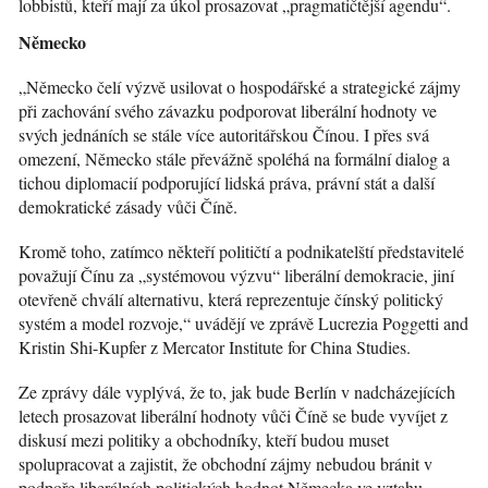
lobbistů, kteří mají za úkol prosazovat „pragmatičtější agendu“.
Německo
„Německo čelí výzvě usilovat o hospodářské a strategické zájmy
při zachování svého závazku podporovat liberální hodnoty ve
svých jednáních se stále více autoritářskou Čínou. I přes svá
omezení, Německo stále převážně spoléhá na formální dialog a
tichou diplomacií podporující lidská práva, právní stát a další
demokratické zásady vůči Číně.
Kromě toho, zatímco někteří političtí a podnikatelští představitelé
považují Čínu za „systémovou výzvu“ liberální demokracie, jiní
otevřeně chválí alternativu, která reprezentuje čínský politický
systém a model rozvoje,“ uvádějí ve zprávě Lucrezia Poggetti and
Kristin Shi-Kupfer z Mercator Institute for China Studies.
Ze zprávy dále vyplývá, že to, jak bude Berlín v nadcházejících
letech prosazovat liberální hodnoty vůči Číně se bude vyvíjet z
diskusí mezi politiky a obchodníky, kteří budou muset
spolupracovat a zajistit, že obchodní zájmy nebudou bránit v
podpoře liberálních politických hodnot Německa ve vztahu