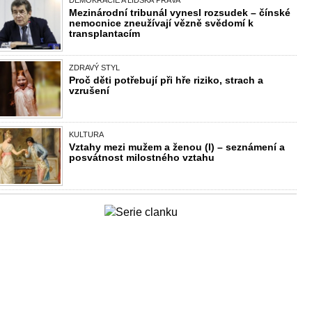
DEMOKRACIE A LIDSKÁ PRÁVA
Mezinárodní tribunál vynesl rozsudek – čínské
nemocnice zneužívají vězně svědomí k
transplantacím
ZDRAVÝ STYL
Proč děti potřebují při hře riziko, strach a
vzrušení
KULTURA
Vztahy mezi mužem a ženou (I) – seznámení a
posvátnost milostného vztahu