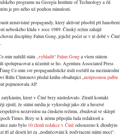
ndského programu na Georgia Institute of Technology a žil
tém je pro něho už pouhou minulostí.
arát nenávistné propagandy, který aktivně působil při hanobení
stí nebeského klidu v roce 1989. Čínský režim zahájil
hovní disciplíny Falun Gong, jejichž počet se v té době v Číně
ů
.
Ce-min nařídil státu
„vyhladit“ Falun Gong
a všem státem
í spolupracovat a účastnit se ho. Agentura Associated Press
Ťiang Ce-min své propagandistické úsilí rozšířil na mezinárodní
i Billu Clintonovi předal knihu obsahující „
neúprosnou palbu
ent pojmenovala AP.
atýkáním, které v Číně brzy následovalo. Ztratil kontakt
i zjistil, že státní média je vykreslují jako zlé a hrozivé
perspektivu nezávislou na čínském režimu, zbudoval ve sklepě
poch Times. Brzy se k němu připojila řada redaktorů a
rátce nato bylo
10 členů redakce v Číně
odsouzeno k dlouhým
í tří až deseti let za „podněcování k podvracení státní moci“.