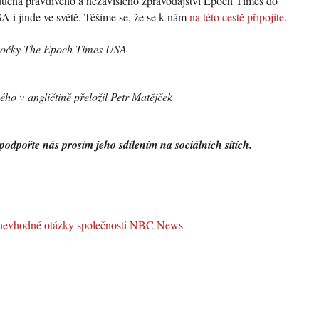
ducha pravdivého a nezávislého zpravodajství Epoch Times do
SA i jinde ve světě. Těšíme se, že se k nám
na této cestě připojíte
.
obočky The Epoch Times USA
ho v angličtině přeložil Petr Matějček
podpořte nás prosím jeho sdílením na sociálních sítích.
nevhodné otázky společnosti NBC News