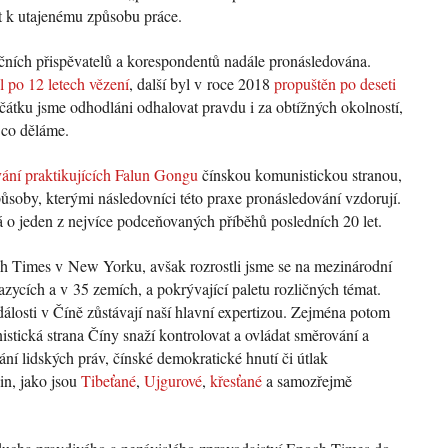
t k utajenému způsobu práce.
kčních přispěvatelů a korespondentů nadále pronásledována.
l po 12 letech vězení
, další byl v roce 2018
propuštěn po deseti
očátku jsme odhodláni odhalovat pravdu i za obtížných okolností,
 co děláme.
ání praktikujících Falun Gongu
čínskou komunistickou stranou,
ůsoby, kterými následovníci této praxe pronásledování vzdorují.
 o jeden z nejvíce podceňovaných příběhů posledních 20 let.
ch Times v New Yorku, avšak rozrostli jsme se na mezinárodní
azycích a v 35 zemích, a pokrývající paletu rozličných témat.
álosti v Číně zůstávají naší hlavní expertizou. Zejména potom
stická strana Číny snaží kontrolovat a ovládat směrování a
ání lidských práv, čínské demokratické hnutí či útlak
in, jako jsou
Tibeťané
,
Ujgurové
,
křesťané
a samozřejmě