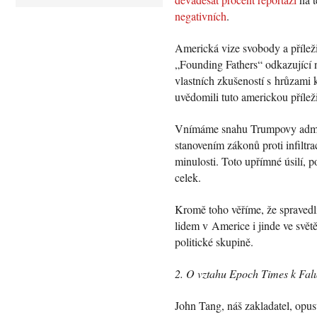
negativních
.
Americká vize svobody a příleži
„Founding Fathers“ odkazující n
vlastních zkušeností s hrůzami
uvědomili tuto americkou příleži
Vnímáme snahu Trumpovy adminis
stanovením zákonů proti infiltr
minulosti. Toto upřímné úsilí, 
celek.
Kromě toho věříme, že spravedl
lidem v Americe i jinde ve svět
politické skupině.
2. O vztahu Epoch Times k Fa
John Tang, náš zakladatel, opu