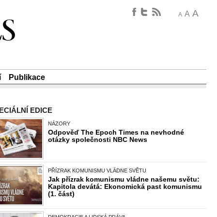
A
A
A
í
Publikace
ECIÁLNÍ EDICE
NÁZORY
Odpověď The Epoch Times na nevhodné
otázky společnosti NBC News
PŘÍZRAK KOMUNISMU VLÁDNE SVĚTU
Jak přízrak komunismu vládne našemu světu:
Kapitola devátá: Ekonomická past komunismu
(1. část)