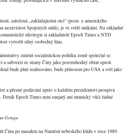
tostí, založená „zakládajícími otci“ (pozn. z amerického
a nezávislost Spojených států), je ve světě unikátní. Na základně
 komunistické ideologie si zakladatelé Epoch Times a NTD
tost vytvořit silný svobodný hlas.
trativy změnit socialistickou politiku země společně se
aci a subverzi ze strany Číny jako pozoruhodný obrat oproti
pokud bude plně realizováno, bude přínosem pro USA a svět jako
ivé a přesné podávání zpráv o každém prezidentovi prospívá
ě. Deník Epoch Times není zaujatý ani stranický vůči žádné
lun Gongu
stil Čínu po masakru na Náměstí nebeského klidu v roce 1989.