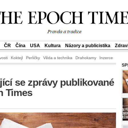
ČR
Čína
USA
Kultura
Názory a publicistika
Zdrav
vosti
Koktejl
Perličky
Věda a technika
Drahokamy
Inzerce
SP
ící se zprávy publikované
h Times