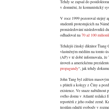
Tehdy se zapsal do postdoktora
v domnění, že komunistický sys
V roce 1999 pozoroval stejný ap
studentů protestujících na Námě
pronásledování následovníků duc
odhadoval na
70 až 100 milion
Tehdejší čínský diktátor Ťiang 
vlastněným médiím na tomto úsil
(AP) v té době informovala, že 
úroveň a americkému prezidentov
propagandy
“, jak tehdy dokum
John Tang byl zděšen masovým z
s přáteli a kolegy z Číny a pozděj
existence. Ve snaze nabídnout 
svého domu v Atlantě redakci E
reportérů z jeho rodné země. K
trestům odnětí svobody v rozmez