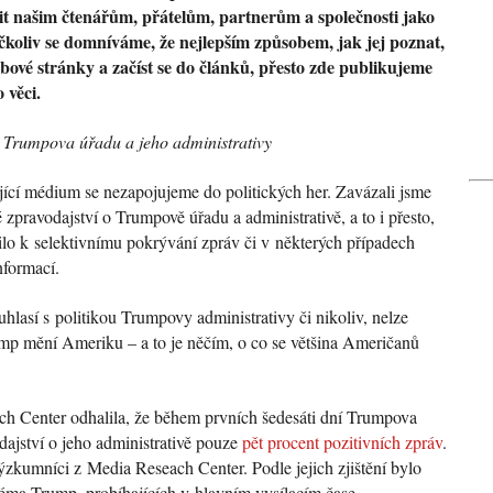
t našim čtenářům, přátelům, partnerům a společnosti jako
čkoliv se domníváme, že nejlepším způsobem, jak jej poznat,
ebové stránky a začíst se do článků, přesto zde publikujeme
 věci.
e Trumpova úřadu a jeho administrativy
jící médium se nezapojujeme do politických her. Zavázali jsme
zpravodajství o Trumpově úřadu a administrativě, a to i přesto,
lo k selektivnímu pokrývání zpráv či v některých případech
nformací.
hlasí s politikou Trumpovy administrativy či nikoliv, nelze
ump mění Ameriku – a to je něčím, o co se většina Američanů
h Center odhalila, že během prvních šedesáti dní Trumpova
dajství o jeho administrativě pouze
pět procent pozitivních zpráv
.
kumníci z Media Reseach Center. Podle jejich zjištění bylo
éma Trump, probíhajících v hlavním vysílacím čase,