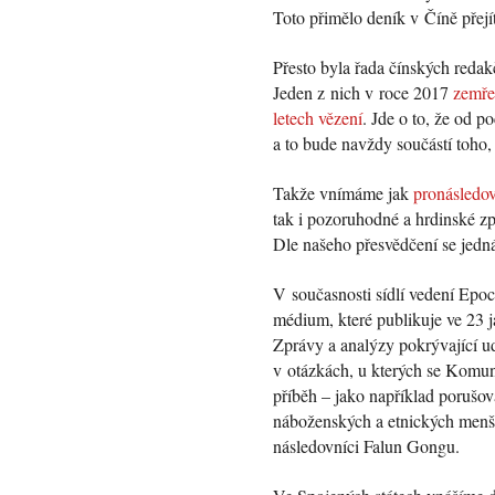
Toto přimělo deník v Číně přejí
Přesto byla řada čínských reda
Jeden z nich v roce 2017
zemře
letech vězení
. Jde o to, že od p
a to bude navždy součástí toho,
Takže vnímáme jak
pronásledov
tak i pozoruhodné a hrdinské zp
Dle našeho přesvědčení se jedná
V současnosti sídlí vedení Epo
médium, které publikuje ve 23 j
Zprávy a analýzy pokrývající ud
v otázkách, u kterých se Komuni
příběh – jako například porušov
náboženských a etnických menš
následovníci Falun Gongu.