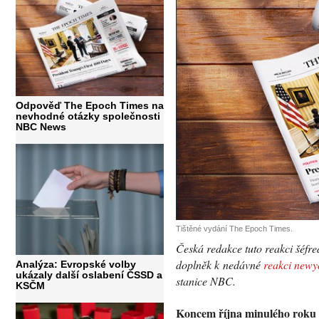
Odpověď The Epoch Times na
nevhodné otázky společnosti
NBC News
Tištěné vydání The Epoch Times.
Česká redakce tuto reakci šéfr
doplněk k nedávné
reakci newy
Analýza: Evropské volby
ukázaly další oslabení ČSSD a
stanice NBC.
KSČM
Koncem října minulého roku o