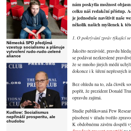
nám poskytla možnost objasni
celku náš redakční přístup. A
je jednoduše navštívit naše w
několik našich myšlenek k této
1. O pokrývání zpráv týkající s
Německá SPD předjímá
vzestup socialismu a plánuje
Jakožto nezávislé, pravdu hleda
vytvoření rudo-rudo-zelené
aliance
se podávat nezkreslené pravdivé 
že se mnoho jiných médií uchýli
dokonce i k šíření nepřesných i
Bez ohledu na to, zda člověk sou
popřít, že prezident Donald Tr
opravdu zajímá.
Studie publikovaná Pew Researc
Kudlow: Socialismus
nepřináší prosperitu, ale
působení v úřadu tvořilo zpravo
chudobu
K obdobnému závěru dospěli výz
devadesát procent reportáží
na t