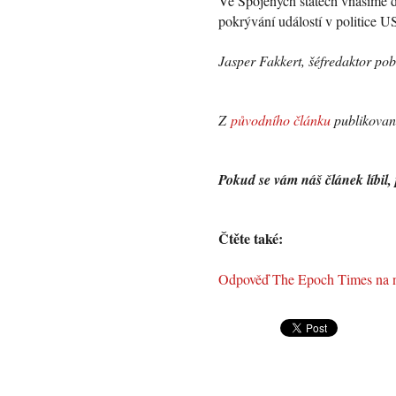
Ve Spojených státech vnášíme 
pokrývání událostí v politice U
Jasper Fakkert, šéfredaktor p
Z
původního článku
publikované
Pokud se vám náš článek líbil, 
Čtěte také:
Odpověď The Epoch Times na 