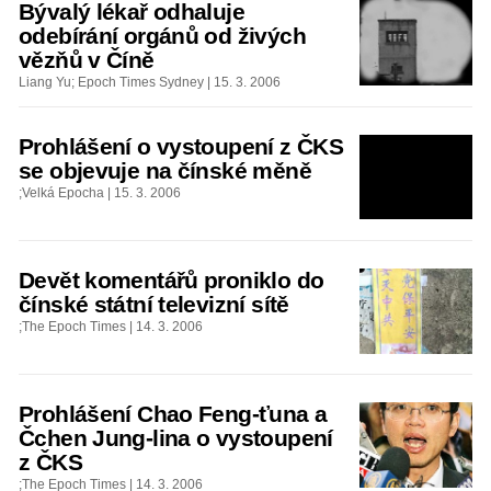
Bývalý lékař odhaluje
odebírání orgánů od živých
vězňů v Číně
Liang Yu; Epoch Times Sydney | 15. 3. 2006
Prohlášení o vystoupení z ČKS
se objevuje na čínské měně
;Velká Epocha | 15. 3. 2006
Devět komentářů proniklo do
čínské státní televizní sítě
;The Epoch Times | 14. 3. 2006
Prohlášení Chao Feng-ťuna a
Čchen Jung-lina o vystoupení
z ČKS
;The Epoch Times | 14. 3. 2006