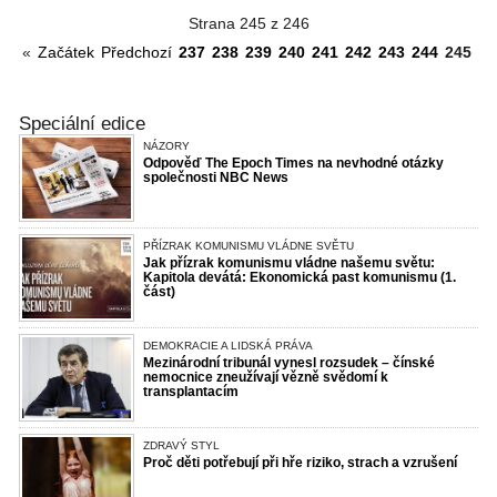
Strana 245 z 246
«
Začátek
Předchozí
237
238
239
240
241
242
243
244
245
24
Speciální edice
NÁZORY
Odpověď The Epoch Times na nevhodné otázky
společnosti NBC News
PŘÍZRAK KOMUNISMU VLÁDNE SVĚTU
Jak přízrak komunismu vládne našemu světu:
Kapitola devátá: Ekonomická past komunismu (1.
část)
DEMOKRACIE A LIDSKÁ PRÁVA
Mezinárodní tribunál vynesl rozsudek – čínské
nemocnice zneužívají vězně svědomí k
transplantacím
ZDRAVÝ STYL
Proč děti potřebují při hře riziko, strach a vzrušení