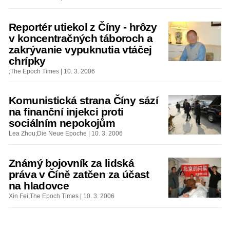
Reportér utiekol z Číny - hrôzy
v koncentračných táboroch a
zakrývanie vypuknutia vtáčej
chrípky
;The Epoch Times | 10. 3. 2006
Komunistická strana Číny sází
na finanční injekci proti
sociálním nepokojům
Lea Zhou;Die Neue Epoche | 10. 3. 2006
Známý bojovník za lidská
práva v Číně zatčen za účast
na hladovce
Xin Fei;The Epoch Times | 10. 3. 2006