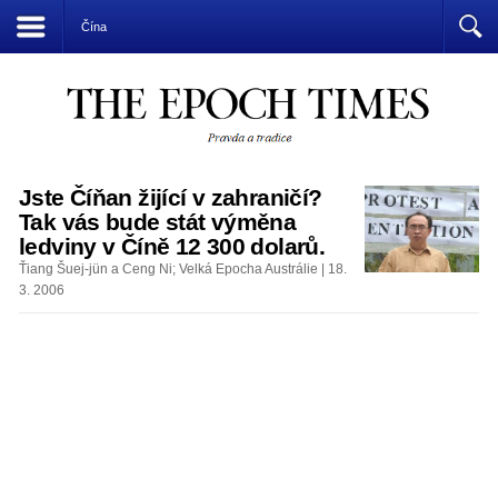
Přízrak komunismu vládne světu
Čína
Jste Číňan žijící v zahraničí?
Tak vás bude stát výměna
ledviny v Číně 12 300 dolarů.
Ťiang Šuej-jün a Ceng Ni; Velká Epocha Austrálie | 18.
3. 2006