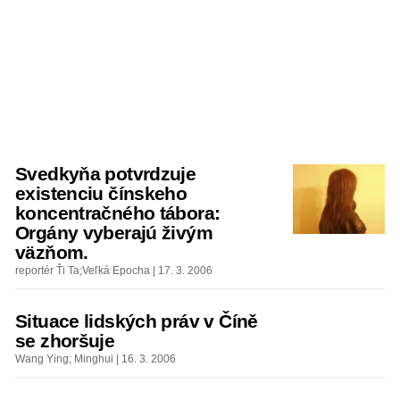
Svedkyňa potvrdzuje
existenciu čínskeho
koncentračného tábora:
Orgány vyberajú živým
väzňom.
reportér Ťi Ta;Veľká Epocha | 17. 3. 2006
Situace lidských práv v Číně
se zhoršuje
Wang Ying; Minghui | 16. 3. 2006