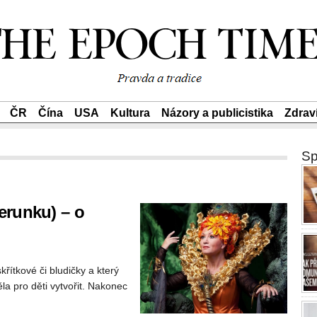
ČR
Čína
USA
Kultura
Názory a publicistika
Zdrav
Sp
erunku) – o
řítkové či bludičky a který
la pro děti vytvořit. Nakonec