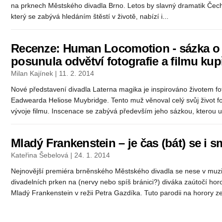
na prknech Městského divadla Brno. Letos by slavný dramatik Čechov
který se zabývá hledáním štěstí v životě, nabízí i...
Recenze: Human Locomotion - sázka o
posunula odvětví fotografie a filmu kupř
Milan Kajínek | 11. 2. 2014
Nové představení divadla Laterna magika je inspirováno životem fo
Eadwearda Heliose Muybridge. Tento muž věnoval celý svůj život fo
vývoje filmu. Inscenace se zabývá především jeho sázkou, kterou uči
Mladý Frankenstein – je čas (bát) se i sm
Kateřina Šebelová | 24. 1. 2014
Nejnovější premiéra brněnského Městského divadla se nese v muz
divadelních prken na (nervy nebo spíš bránici?) diváka zaútočí h
Mladý Frankenstein v režii Petra Gazdíka. Tuto parodii na horory z