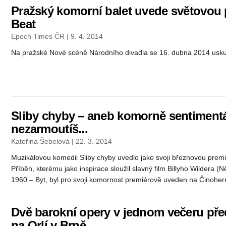
Pražský komorní balet uvede světovou 
Beat
Epoch Times ČR | 9. 4. 2014
Na pražské Nové scéně Národního divadla se 16. dubna 2014 uskute
Sliby chyby – aneb komorně sentiment
nezarmoutíš...
Kateřina Šebelová | 22. 3. 2014
Muzikálovou komedii Sliby chyby uvedlo jako svoji březnovou prem
Příběh, kterému jako inspirace sloužil slavný film Billyho Wildera (
1960 – Byt, byl pro svoji komornost premiérově uveden na Činohern
Dvě barokní opery v jednom večeru pře
na Orlí v Brně