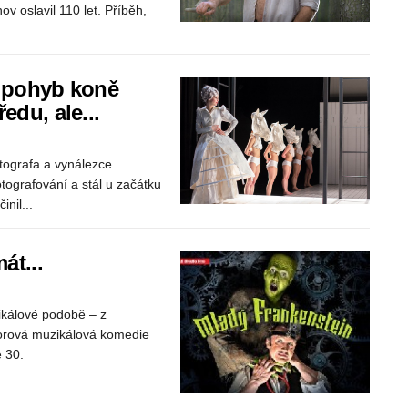
 oslavil 110 let. Příběh,
 pohyb koně
edu, ale...
tografa a vynálezce
tografování a stál u začátku
nil...
át...
ikálové podobě – z
ororová muzikálová komedie
e 30.