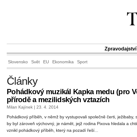
Zpravodajství
Slovensko
Svět
EU
Ekonomika
Sport
Články
Pohádkový muzikál Kapka medu (pro V
přírodě a mezilidských vztazích
Milan Kajínek | 23. 4. 2014
Pohádkový příběh, v němž by vystupovali společně čerti, ježibaby, sk
by byl zároveň výchovný, je námět, jejž rodina Pixova hledala a chtě
vznikl pohádkový příběh, který na pozadí řeší...