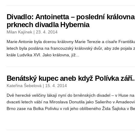
Divadlo: Antoinetta – poslední královna
prknech divadla Hybernia
Milan Kajínek | 23. 4. 2014
Marie Antonie byla dcerou královny Marie Terezie a císaře Františka
letech byla poslána na francouzský královský dvůr, aby zde pojal
krále Ludvíka XVI. Jako královna, jíž...
Benátský kupec aneb když Polívka září..
Kateřina Šebelová | 15. 4. 2014
Dvě herecké veličiny lákají nyní do brněnských divadel – v Huse n
dvaceti letech vábí na Miroslava Donutila jako Salieriho v Amadeov
Brno zase na Bolka Polívku v roli jeho oblíbeného Žida Šajloka v B