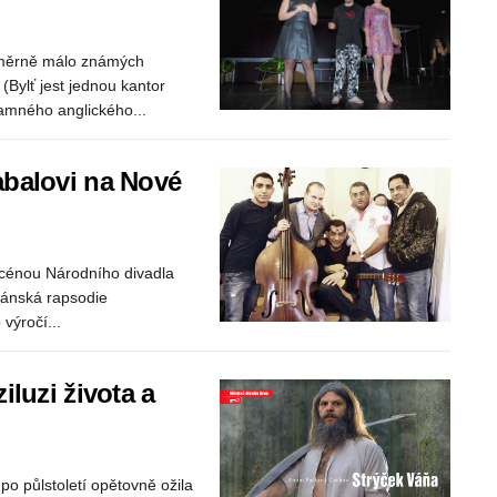
poměrně málo známých
Bylť jest jednou kantor
amného anglického...
abalovi na Nové
cénou Národního divadla
kánská rapsodie
výročí...
luzi života a
po půlstoletí opětovně ožila