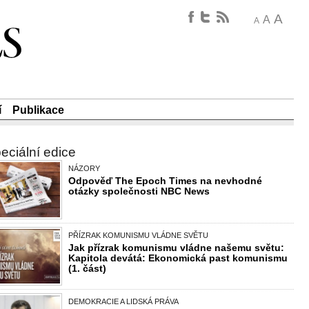
A
A
A
í
Publikace
eciální edice
NÁZORY
Odpověď The Epoch Times na nevhodné
otázky společnosti NBC News
PŘÍZRAK KOMUNISMU VLÁDNE SVĚTU
Jak přízrak komunismu vládne našemu světu:
Kapitola devátá: Ekonomická past komunismu
(1. část)
DEMOKRACIE A LIDSKÁ PRÁVA