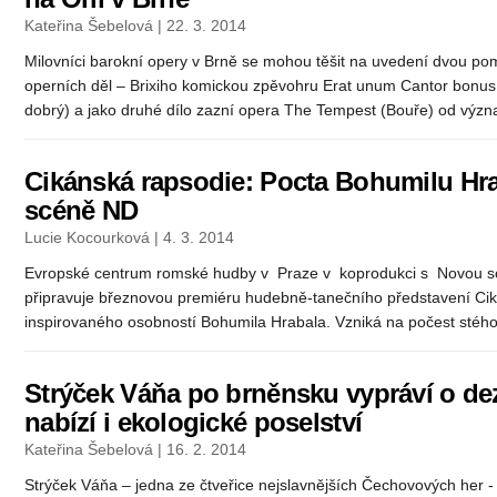
Kateřina Šebelová | 22. 3. 2014
Milovníci barokní opery v Brně se mohou těšit na uvedení dvou 
operních děl – Brixiho komickou zpěvohru Erat unum Cantor bonus (
dobrý) a jako druhé dílo zazní opera The Tempest (Bouře) od význ
Cikánská rapsodie: Pocta Bohumilu Hr
scéně ND
Lucie Kocourková | 4. 3. 2014
Evropské centrum romské hudby v Praze v koprodukci s Novou s
připravuje březnovou premiéru hudebně-tanečního představení Ci
inspirovaného osobností Bohumila Hrabala. Vzniká na počest stého 
Strýček Váňa po brněnsku vypráví o dezi
nabízí i ekologické poselství
Kateřina Šebelová | 16. 2. 2014
Strýček Váňa – jedna ze čtveřice nejslavnějších Čechovových her - 