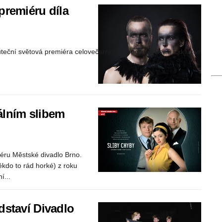
premiéru díla
ční světová premiéra celovečerní choreografie Beat. Exkluzivně...
álním slibem
iéru Městské divadlo Brno.
Někdo to rád horké) z roku
í...
dstaví Divadlo