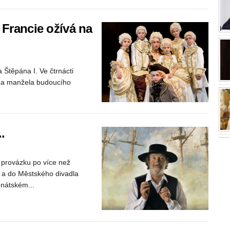
 Francie ožívá na
 Štěpána I. Ve čtrnácti
a za manžela budoucího
.
a provázku po více než
i a do Městského divadla
enátském...