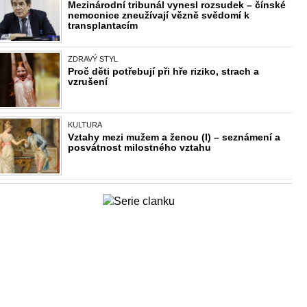
Mezinárodní tribunál vynesl rozsudek – čínské
nemocnice zneužívají vězně svědomí k
transplantacím
ZDRAVÝ STYL
Proč děti potřebují při hře riziko, strach a
vzrušení
KULTURA
Vztahy mezi mužem a ženou (I) – seznámení a
posvátnost milostného vztahu