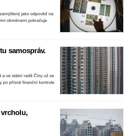
, zamýšlený jako odpověď na
jakými obměnami pokračuje
otu samospráv.
t a ve státní radě Číny už se
y po přísné finanční kontrole
vrcholu,