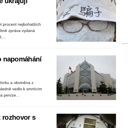
é ukrajují
et procent nejbohatších
obně zpráva vydaná
,...
ro napomáhání
Yorku a obviněna z
sledně vedlo k smrtícím
a peníze...
; rozhovor s