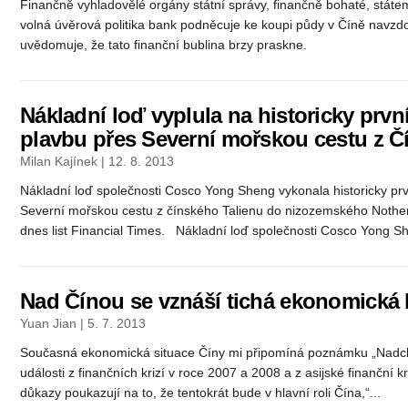
Finančně vyhladovělé orgány státní správy, finančně bohaté, státem
volná úvěrová politika bank podněcuje ke koupi půdy v Číně navzdo
uvědomuje, že tato finanční bublina brzy praskne.
Nákladní loď vyplula na historicky prv
plavbu přes Severní mořskou cestu z Č
Milan Kajínek | 12. 8. 2013
Nákladní loď společnosti Cosco Yong Sheng vykonala historicky pr
Severní mořskou cestu z čínského Talienu do nizozemského Nothe
dnes list Financial Times. Nákladní loď společnosti Cosco Yong Sh
Nad Čínou se vznáší tichá ekonomická 
Yuan Jian | 5. 7. 2013
Současná ekonomická situace Číny mi připomíná poznámku „Nadchá
události z finančních krizí v roce 2007 a 2008 a z asijské finanční 
důkazy poukazují na to, že tentokrát bude v hlavní roli Čína,“...