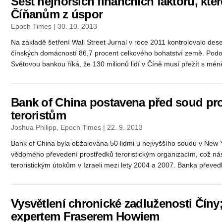
Šest nejhorších finančních faktorů, kter
Číňanům z úspor
Epoch Times | 30. 10. 2013
Na základě šetření Wall Street Jurnal v roce 2011 kontrolovalo des
čínských domácností 86,7 procent celkového bohatství země. Pod
Světovou bankou říká, že 130 milionů lidí v Číně musí přežít s méně
Bank of China postavena před soud p
teroristům
Joshua Philipp, Epoch Times | 22. 9. 2013
Bank of China byla obžalována 50 lidmi u nejvyššího soudu v New 
vědomého převedení prostředků teroristickým organizacím, což ná
teroristickým útokům v Izraeli mezi lety 2004 a 2007. Banka převedl
Vysvětlení chronické zadluženosti Číny
expertem Fraserem Howiem