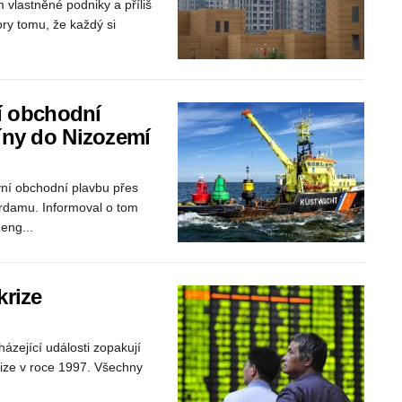
 vlastněné podniky a příliš
ry tomu, že každý si
ní obchodní
íny do Nizozemí
vní obchodní plavbu přes
rdamu. Informoval o tom
eng...
krize
zející události zopakují
krize v roce 1997. Všechny