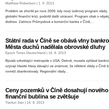
Matthew Robertson | 1. 9. 2013
Problém se zhoršil po roce 2009, kdy nový úvěrový program vlády
globální finanční krizi, podnítil další utrácení. Program však s ně
dodnes. Zatímco Průmyslová a komerční banka v Číně,...
Státní rada v Číně se obává vlny bankr
Města duchů nadělala obrovské dluhy
Epoch Times Deutschland | 16. 8. 2013
Bývalá vzkvétající metropole v USA, Detroit, musela vyhlásit bankro
ozývají hlasité hlasy dávající ve známost, že některé vlády v Číně b
rovněž zbankrotovaly. Regionální vlády...
Ceny pozemků v Číně dosahují nového 
finanční bublina se zvětšuje
Tianlun Jian | 14. 8. 2013