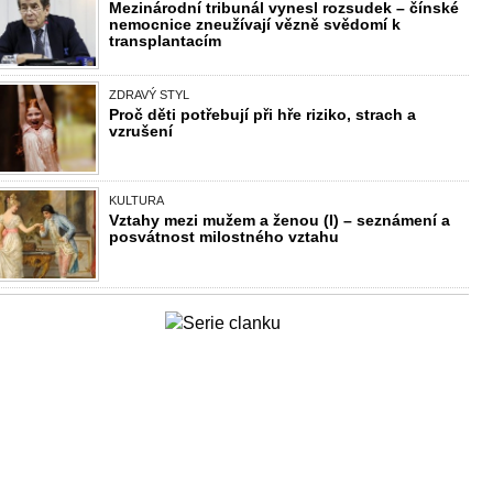
Mezinárodní tribunál vynesl rozsudek – čínské
nemocnice zneužívají vězně svědomí k
transplantacím
ZDRAVÝ STYL
Proč děti potřebují při hře riziko, strach a
vzrušení
KULTURA
Vztahy mezi mužem a ženou (I) – seznámení a
posvátnost milostného vztahu