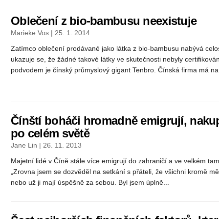
Oblečení z bio-bambusu neexistuje
Marieke Vos | 25. 1. 2014
Zatímco oblečení prodávané jako látka z bio-bambusu nabývá celos
ukazuje se, že žádné takové látky ve skutečnosti nebyly certifiková
podvodem je čínský průmyslový gigant Tenbro. Čínská firma má na.
Čínští boháči hromadně emigrují, nakup
po celém světě
Jane Lin | 26. 11. 2013
Majetní lidé v Číně stále více emigrují do zahraničí a ve velkém ta
„Zrovna jsem se dozvěděl na setkání s přáteli, že všichni kromě mě
nebo už ji mají úspěšně za sebou. Byl jsem úplně...