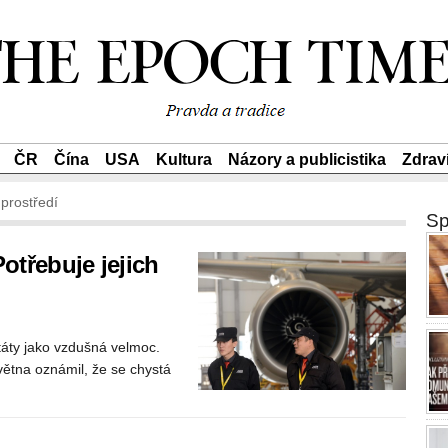
ČR
Čína
USA
Kultura
Názory a publicistika
Zdrav
 prostředí
Sp
otřebuje jejich
státy jako vzdušná velmoc.
větna oznámil, že se chystá