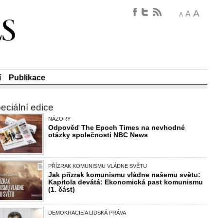
A
A
A
í
Publikace
eciální edice
NÁZORY
Odpověď The Epoch Times na nevhodné
otázky společnosti NBC News
PŘÍZRAK KOMUNISMU VLÁDNE SVĚTU
Jak přízrak komunismu vládne našemu světu:
Kapitola devátá: Ekonomická past komunismu
(1. část)
DEMOKRACIE A LIDSKÁ PRÁVA