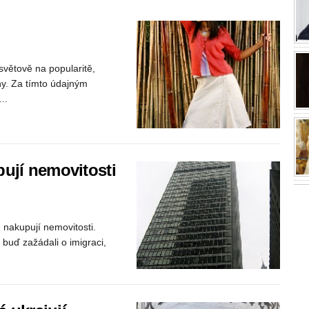
větově na popularitě,
ny. Za tímto údajným
..
ují nemovitosti
m nakupují nemovitosti.
 buď zažádali o imigraci,