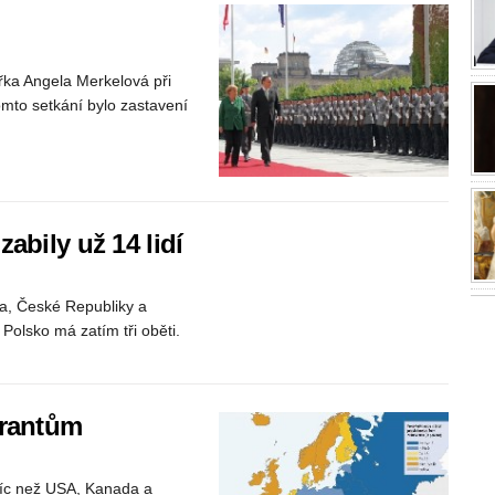
řka Angela Merkelová při
omto setkání bylo zastavení
abily už 14 lidí
ka, České Republiky a
. Polsko má zatím tři oběti.
grantům
víc než USA, Kanada a