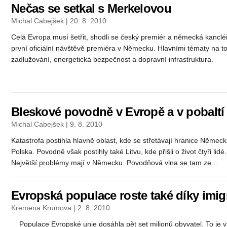
Nečas se setkal s Merkelovou
Michal Cabejšek | 20. 8. 2010
Celá Evropa musí šetřit, shodli se český premiér a německá kanclé
první oficiální návštěvě premiéra v Německu. Hlavními tématy na t
zadlužování, energetická bezpečnost a dopravní infrastruktura.
Bleskové povodně v Evropě a v pobaltí z
Michal Cabejšek | 9. 8. 2010
Katastrofa postihla hlavně oblast, kde se střetávají hranice Němec
Polska. Povodně však postihly také Litvu, kde přišli o život čtyři lidé
Největší problémy mají v Německu. Povodňová vlna se tam ze...
Evropská populace roste také díky imi
Kremena Krumova | 2. 8. 2010
Populace Evropské unie dosáhla pět set milionů obyvatel. To je 