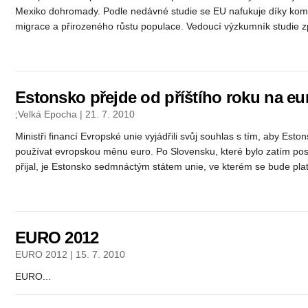
Mexiko dohromady. Podle nedávné studie se EU nafukuje díky komb
migrace a přirozeného růstu populace. Vedoucí výzkumník studie z
Estonsko přejde od příštího roku na eu
;Velká Epocha | 21. 7. 2010
Ministři financí Evropské unie vyjádřili svůj souhlas s tím, aby Est
používat evropskou měnu euro. Po Slovensku, které bylo zatím po
přijal, je Estonsko sedmnáctým státem unie, ve kterém se bude plati
EURO 2012
EURO 2012 | 15. 7. 2010
EURO...