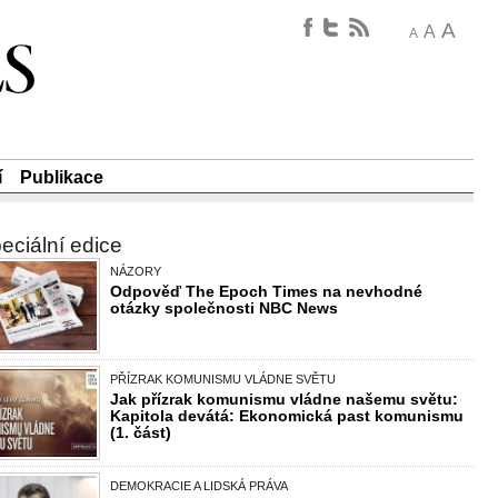
A
A
A
í
Publikace
eciální edice
NÁZORY
Odpověď The Epoch Times na nevhodné
otázky společnosti NBC News
PŘÍZRAK KOMUNISMU VLÁDNE SVĚTU
Jak přízrak komunismu vládne našemu světu:
Kapitola devátá: Ekonomická past komunismu
(1. část)
DEMOKRACIE A LIDSKÁ PRÁVA