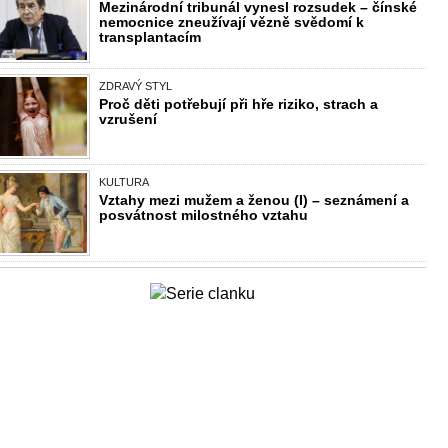
Mezinárodní tribunál vynesl rozsudek – čínské
nemocnice zneužívají vězně svědomí k
transplantacím
ZDRAVÝ STYL
Proč děti potřebují při hře riziko, strach a
vzrušení
KULTURA
Vztahy mezi mužem a ženou (I) – seznámení a
posvátnost milostného vztahu