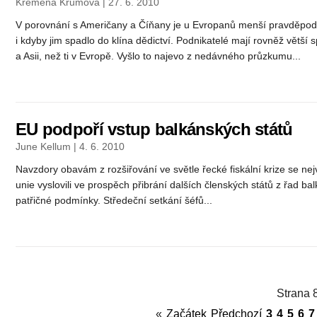
Kremena Krumova | 27. 6. 2010
V porovnání s Američany a Číňany je u Evropanů menší pravděpod
i kdyby jim spadlo do klína dědictví. Podnikatelé mají rovněž větší
a Asii, než ti v Evropě. Vyšlo to najevo z nedávného průzkumu...
EU podpoří vstup balkánských států
June Kellum | 4. 6. 2010
Navzdory obavám z rozšiřování ve světle řecké fiskální krize se nej
unie vyslovili ve prospěch přibrání dalších členských států z řad ba
patřičné podmínky. Středeční setkání šéfů...
Strana 
«
Začátek
Předchozí
3
4
5
6
7