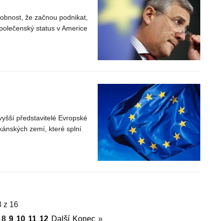
obnost, že začnou podnikat,
 společenský status v Americe
vyšší představitelé Evropské
lkánských zemí, které splní
8 z 16
8
9
10
11
12
Další
Konec
»