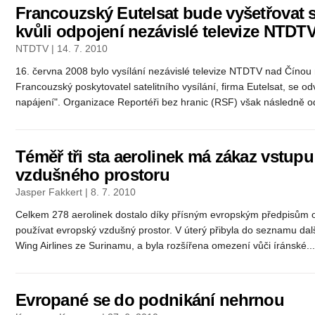
Francouzský Eutelsat bude vyšetřovat 
kvůli odpojení nezávislé televize NTDT
NTDTV | 14. 7. 2010
16. června 2008 bylo vysílání nezávislé televize NTDTV nad Čínou
Francouzský poskytovatel satelitního vysílání, firma Eutelsat, se od
napájení". Organizace Reportéři bez hranic (RSF) však následně odh
Téměř tři sta aerolinek má zákaz vstup
vzdušného prostoru
Jasper Fakkert | 8. 7. 2010
Celkem 278 aerolinek dostalo díky přísným evropským předpisům o
používat evropský vzdušný prostor. V úterý přibyla do seznamu dalš
Wing Airlines ze Surinamu, a byla rozšířena omezení vůči íránské...
Evropané se do podnikání nehrnou