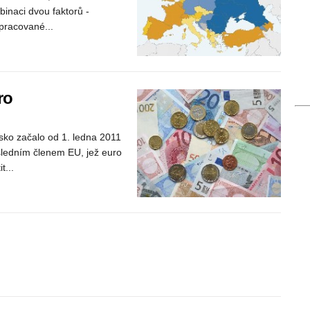
inaci dvou faktorů -
pracované...
ro
onsko začalo od 1. ledna 2011
sledním členem EU, jež euro
t...