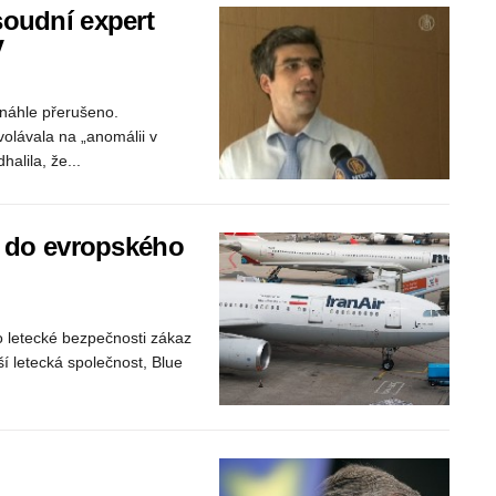
soudní expert
V
 náhle přerušeno.
volávala na „anomálii v
alila, že...
u do evropského
 letecké bezpečnosti zákaz
í letecká společnost, Blue