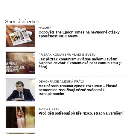
Speciální edice
NÁZORY
Odpověď The Epoch Times na nevhodné otázky
společnosti NBC News
PŘÍZRAK KOMUNISMU VLÁDNE SVĚTU
Jak přízrak komunismu vládne našemu světu:
Kapitola devátá: Ekonomická past komunismu (1.
část)
DEMOKRACIE A LIDSKÁ PRÁVA
Mezinárodní tribunál vynesl rozsudek – čínské
nemocnice zneužívají vězně svědomí k
transplantacím
ZDRAVÝ STYL
Proč děti potřebují při hře riziko, strach a vzrušení