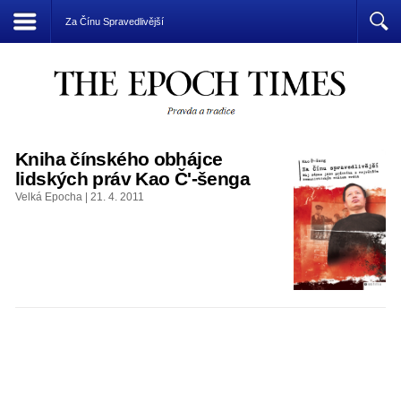
Přízrak komunismu vládne světu
Za Čínu Spravedlivější
Kniha čínského obhájce
lidských práv Kao Č'-šenga
Velká Epocha | 21. 4. 2011