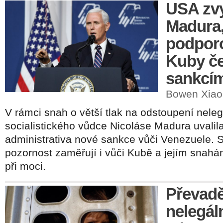
USA zvy
Madura
podporo
Kuby če
sankcí
Bowen Xiao 
V rámci snah o větší tlak na odstoupení neleg
socialistického vůdce Nicoláse Madura uvali
administrativa nové sankce vůči Venezuele. 
pozornost zaměřují i vůči Kubě a jejím snah
při moci.
Převadě
nelegál