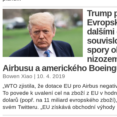
Trump p
Evropsk
dalšími 
souvisl
spory o
nizoze
Airbusu a amerického Boeing
Bowen Xiao | 10. 4. 2019
„WTO zjistila, že dotace EU pro Airbus negati
To povede k uvalení cel na zboží z EU v hodn
dolarů (popř. na 11 miliard evropského zboží),
svém Twitteru. „EU získává obchodní výhody 