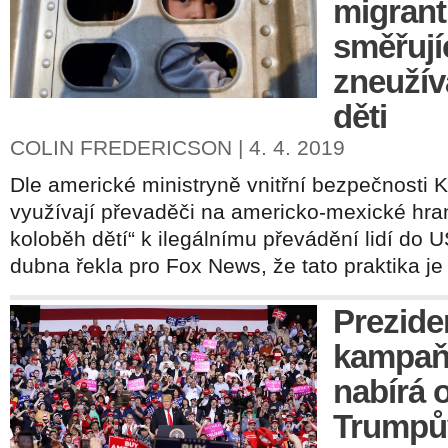
migran
směřují
zneužív
děti
COLIN FREDERICSON | 4. 4. 2019
Dle americké ministryně vnitřní bezpečnosti K
využívají převaděči na americko-mexické hran
koloběh dětí“ k ilegálnímu převádění lidí do 
dubna řekla pro Fox News, že tato praktika je
Prezide
kampaň
nabírá 
Trumpů