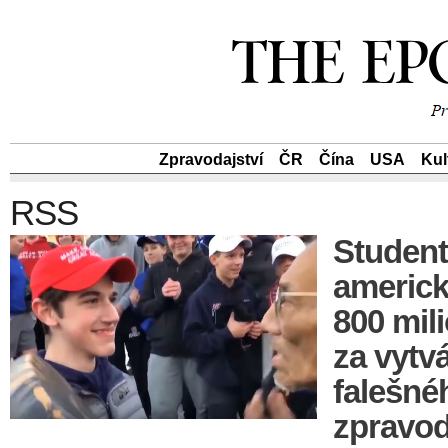
Zpravodajství
ČR
Čína
USA
Kul
RSS
Student
americk
800 mil
za vytv
falešné
zpravod