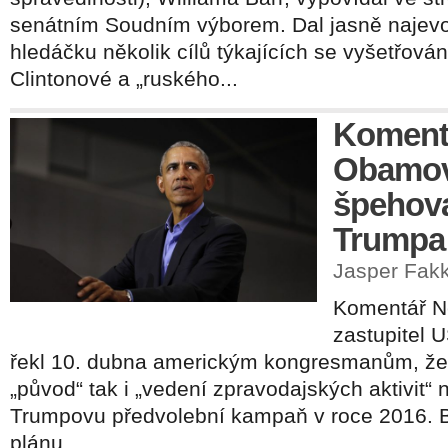
senátním Soudním výborem. Dal jasně najevo
hledáčku několik cílů týkajících se vyšetřován
Clintonové a „ruského...
Koment
Obamovi
špehova
Trumpa
Jasper Fakke
Komentář Ne
zastupitel U
řekl 10. dubna americkým kongresmanům, že 
„původ“ tak i „vedení zpravodajských aktivit“
Trumpovu předvolební kampaň v roce 2016. Ba
plánu...