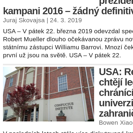
prezide
kampani 2016 – žádný definiti
Juraj Skovajsa | 24. 3. 2019
USA – V pátek 22. března 2019 odevzdal spec
Robert Mueller dlouho očekávanou zprávu n
státnímu zástupci Williamu Barrovi. Mnozí čeka
první už jsou na světě. USA – V pátek 22.
USA: Re
chtějí l
chráníc
univerz
zahrani
Bowen Xiao 