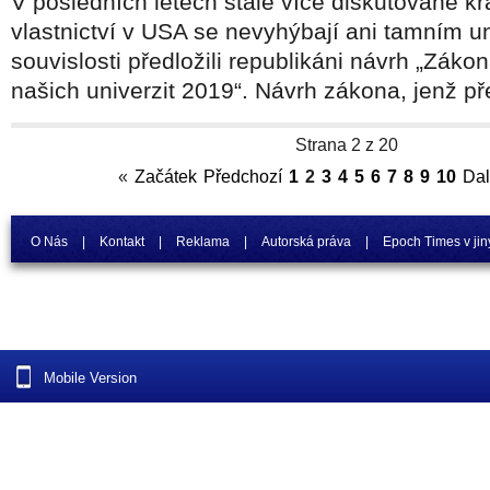
V posledních letech stále více diskutované 
vlastnictví v USA se nevyhýbají ani tamním un
souvislosti předložili republikáni návrh „Záko
našich univerzit 2019“. Návrh zákona, jenž pře
Strana 2 z 20
«
Začátek
Předchozí
1
2
3
4
5
6
7
8
9
10
Dal
O Nás
|
Kontakt
|
Reklama
|
Autorská práva
|
Epoch Times v jin
Mobile Version