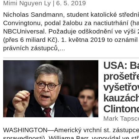
Mimi Nguyen Ly | 6. 5. 2019
Nicholas Sandmann, student katolické střední
Convingtonu, podal žalobu za nactiutrhání (h
NBCUniversal. Požaduje odškodnění ve výši 2
(přes 6 miliard Kč). 1. května 2019 to oznámil
právních zástupců,...
USA: Ba
prošetř
vyšetřo
kauzác
Clinton
Mark Tapscot
WASHINGTON—Americký vrchní st. zástupce 
spravedlnosti), Williama Barr, vypovídal ve st