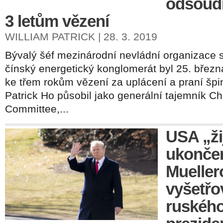
odsoudi
3 letům vězení
WILLIAM PATRICK | 28. 3. 2019
Bývalý šéf mezinárodní nevládní organizace 
čínský energetický konglomerát byl 25. břez
ke třem rokům vězení za uplácení a praní šp
Patrick Ho působil jako generální tajemník C
Committee,...
USA „ži
ukonč
Muelle
vyšetř
ruského