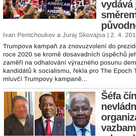
vydává 
směrem
původn
Ivan Pentchoukov a Juraj Skovajsa | 2. 4. 20
Trumpova kampaň za znovuzvolení do prezide
roce 2020 se kromě dosavadních úspěchů jeh
zaměří na odhalování výrazného posunu dem
kandidátů k socialismu, řekla pro The Epoch 
mluvčí Trumpovy kampaně...
Šéfa čí
nevládn
organiz
vazbam