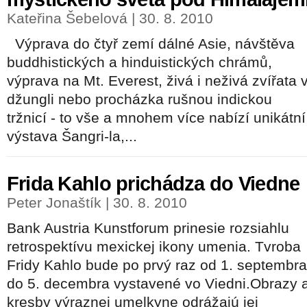
Kateřina Šebelová | 30. 8. 2010
Výprava do čtyř zemí dálné Asie, návštěva
buddhistických a hinduistických chrámů,
výprava na Mt. Everest, živá i neživá zvířata 
džungli nebo procházka rušnou indickou
tržnicí - to vše a mnohem více nabízí unikátní
výstava Šangri-la,...
Frida Kahlo prichádza do Viedne
Peter Jonaštík | 30. 8. 2010
Bank Austria Kunstforum prinesie rozsiahlu
retrospektívu mexickej ikony umenia. Tvroba
Fridy Kahlo bude po prvý raz od 1. septembra
do 5. decembra vystavené vo Viedni.Obrazy 
kresby výraznej umelkyne odrážajú jej