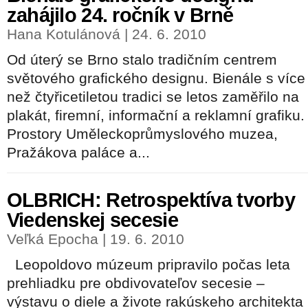
zahájilo 24. ročník v Brně
Hana Kotulánová | 24. 6. 2010
Od úterý se Brno stalo tradičním centrem
světového grafického designu. Bienále s více
než čtyřicetiletou tradici se letos zaměřilo na
plakát, firemní, informační a reklamní grafiku.
Prostory Uměleckoprůmyslového muzea,
Pražákova paláce a...
OLBRICH: Retrospektíva tvorby
Viedenskej secesie
Veľká Epocha | 19. 6. 2010
Leopoldovo múzeum pripravilo počas leta
prehliadku pre obdivovateľov secesie –
výstavu o diele a živote rakúskeho architekta