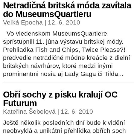
Netradičná britská móda zavítala
do MuseumsQuartieru
Veľká Epocha | 12. 6. 2010
Vo viedenskom MuseumsQuartiere
sprístupnili 11. júna výstavu britskej módy.
Prehliadka Fish and Chips, Twice Please?!
predvedie netradičné módne kreácie z dielní
britských návrhárov, ktoré medzi inými
prominentmi nosia aj Lady Gaga či Tilda...
Obří sochy z písku kralují OC
Futurum
Kateřina Šebelová | 12. 6. 2010
Ještě několik posledních dní bude k vidění
neobvyklá a unikátní přehlídka obřích soch