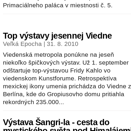
Primaciálneho paláca v miestnosti č. 5.
Top výstavy jesennej Viedne
Veľká Epocha | 31. 8. 2010
Viedenská metropola ponúkne na jeseň
niekoľko špičkových výstav. Už 1. september
odštartuje top-výstavou Fridy Kahlo vo
viedenskom Kunstforume. Retrospektíva
mexickej ikony umenia prichádza do Viedne 
Berlína, kde do Gropiusovho domu pritiahla
rekordných 235.000...
Výstava Šangri-la - cesta do
mystického světa pod Himalájem