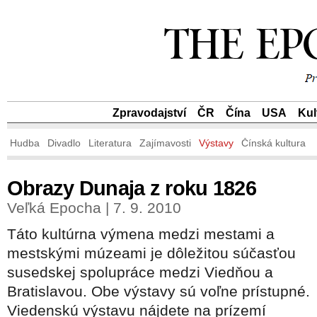
Zpravodajství
ČR
Čína
USA
Kul
Hudba
Divadlo
Literatura
Zajímavosti
Výstavy
Čínská kultura
Obrazy Dunaja z roku 1826
Veľká Epocha | 7. 9. 2010
Táto kultúrna výmena medzi mestami a
mestskými múzeami je dôležitou súčasťou
susedskej spolupráce medzi Viedňou a
Bratislavou. Obe výstavy sú voľne prístupné.
Viedenskú výstavu nájdete na prízemí