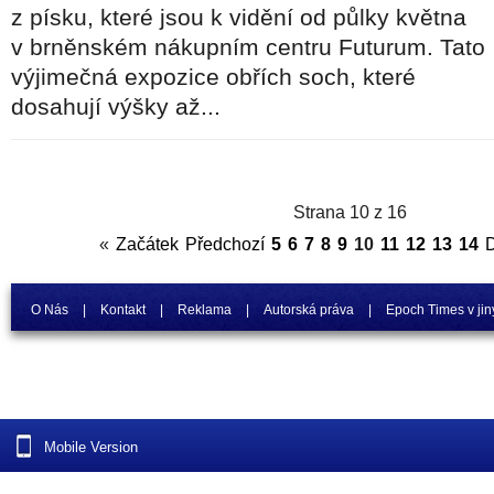
z písku, které jsou k vidění od půlky května
v brněnském nákupním centru Futurum. Tato
výjimečná expozice obřích soch, které
dosahují výšky až...
Strana 10 z 16
«
Začátek
Předchozí
5
6
7
8
9
10
11
12
13
14
D
O Nás
|
Kontakt
|
Reklama
|
Autorská práva
|
Epoch Times v jin
Mobile Version