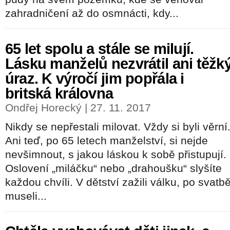
zahradničení až do osmnácti, kdy...
65 let spolu a stále se milují.
Lásku manželů nezvrátil ani těžk
úraz. K výročí jim popřála i
britská královna
Ondřej Horecký | 27. 11. 2017
Nikdy se nepřestali milovat. Vždy si byli věrní
Ani teď, po 65 letech manželství, si nejde
nevšimnout, s jakou láskou k sobě přistupují.
Oslovení „miláčku“ nebo „drahoušku“ slyšíte
každou chvíli. V dětství zažili válku, po svatb
museli...