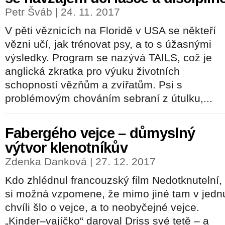
Petr Šváb | 24. 11. 2017
V pěti věznicích na Floridě v USA se někteří
vězni učí, jak trénovat psy, a to s úžasnými
výsledky. Program se nazývá TAILS, což je
anglická zkratka pro výuku životních
schopností vězňům a zvířatům. Psi s
problémovým chováním sebraní z útulku,...
Fabergého vejce – důmyslný
výtvor klenotníkův
Zdenka Danková | 27. 12. 2017
Kdo zhlédnul francouzský film Nedotknutelní,
si možná vzpomene, že mimo jiné tam v jedn
chvíli šlo o vejce, a to neobyčejné vejce.
„Kinder–vajíčko“ daroval Driss své tetě – a