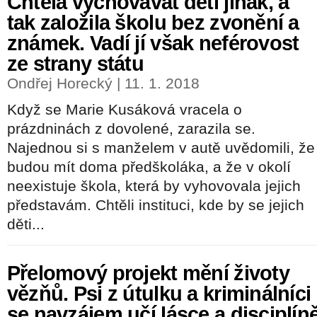
Chtěla vychovávat děti jinak, a
tak založila školu bez zvonění a
známek. Vadí jí však neférovost
ze strany státu
Ondřej Horecký | 11. 1. 2018
Když se Marie Kusáková vracela o
prázdninách z dovolené, zarazila se.
Najednou si s manželem v autě uvědomili, že
budou mít doma předškoláka, a že v okolí
neexistuje škola, která by vyhovovala jejich
představám. Chtěli instituci, kde by se jejich
děti...
Přelomový projekt mění životy
vězňů. Psi z útulku a kriminálníci
se navzájem učí lásce a disciplín