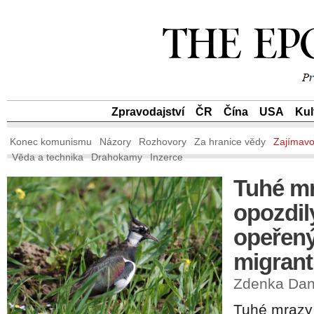
Zpravodajství
ČR
Čína
USA
Kul
Konec komunismu
Názory
Rozhovory
Za hranice vědy
Zajímavo
Věda a technika
Drahokamy
Inzerce
Tuhé m
opozdil
opeřen
migran
Zdenka Dank
Tuhé mrazy 