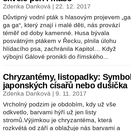
Zdenka Danková | 22. 12. 2017
Důvtipný vodní pták s hlasovým projevem „ga
ga ga“, který znají i malé děti, nás provází
téměř od doby kamenné. Husa bývala
posvátným ptákem v Řecku, plnila úlohu
hlídacího psa, zachránila Kapitol… Když
výbojní Gálové pronikli do římského...
Chryzantémy, listopadky: Symbo
japonských císařů nebo dušička
Zdenka Danková | 9. 11. 2017
Vrcholný podzim je obdobím, kdy už vše
odkvetlo, barvami hýří už jen listy
stromů.Výjimkou je chryzantéma, která
rozkvétá od září a oblažuje nás barvami a