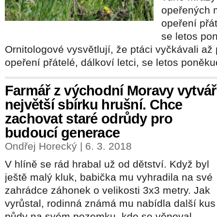
opeřených 
opeření přát
se letos po
Ornitologové vysvětlují, že ptáci vyčkávali až
opeření přátelé, dálkoví letci, se letos poněku
Farmář z východní Moravy vytvář
největší sbírku hrušní. Chce
zachovat staré odrůdy pro
budoucí generace
Ondřej Horecký | 6. 3. 2018
V hlíně se rád hrabal už od dětství. Když byl
ještě malý kluk, babička mu vyhradila na své
zahrádce záhonek o velikosti 3x3 metry. Jak
vyrůstal, rodinná známá mu nabídla další kus
půdy na svém pozemku, kde se věnoval