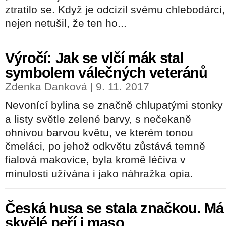
ztratilo se. Když je odcizil svému chlebodárci,
nejen netušil, že ten ho...
Výročí: Jak se vlčí mák stal
symbolem válečných veteránů
Zdenka Danková | 9. 11. 2017
Nevonící bylina se značně chlupatými stonky
a listy světle zelené barvy, s nečekaně
ohnivou barvou květu, ve kterém tonou
čmeláci, po jehož odkvětu zůstává temně
fialová makovice, byla kromě léčiva v
minulosti užívána i jako náhražka opia.
Česká husa se stala značkou. Má
skvělé peří i maso