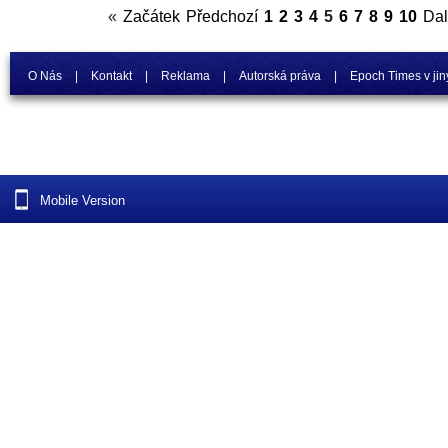
«
Začátek
Předchozí
1
2
3
4
5
6
7
8
9
10
Dal
O Nás
|
Kontakt
|
Reklama
|
Autorská práva
|
Epoch Times v jin
Mobile Version