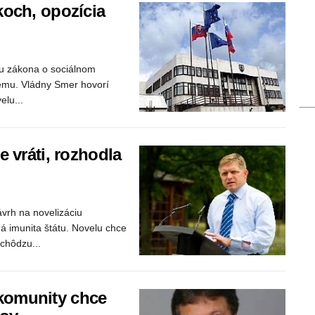
koch, opozícia
lu zákona o sociálnom
ému. Vládny Smer hovorí
elu...
 vráti, rozhodla
vrh na novelizáciu
á imunita štátu. Novelu chce
chôdzu...
komunity chce