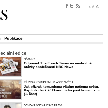
A
A
A
í
Publikace
eciální edice
NÁZORY
Odpověď The Epoch Times na nevhodné
otázky společnosti NBC News
PŘÍZRAK KOMUNISMU VLÁDNE SVĚTU
Jak přízrak komunismu vládne našemu světu:
Kapitola devátá: Ekonomická past komunismu
(1. část)
DEMOKRACIE A LIDSKÁ PRÁVA