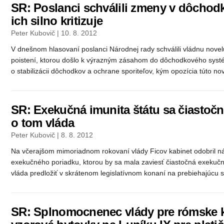
SR: Poslanci schválili zmeny v dôchod
ich silno kritizuje
Peter Kubovič | 10. 8. 2012
V dnešnom hlasovaní poslanci Národnej rady schválili vládnu nove
poistení, ktorou došlo k výrazným zásahom do dôchodkového syst
o stabilizácii dôchodkov a ochrane sporiteľov, kým opozícia túto nov
SR: Exekučná imunita štátu sa čiastočne
o tom vláda
Peter Kubovič | 8. 8. 2012
Na včerajšom mimoriadnom rokovaní vlády Ficov kabinet odobril ná
exekučného poriadku, ktorou by sa mala zaviesť čiastočná exekučn
vláda predložiť v skrátenom legislatívnom konaní na prebiehajúcu s
SR: Splnomocnenec vlády pre rómske 