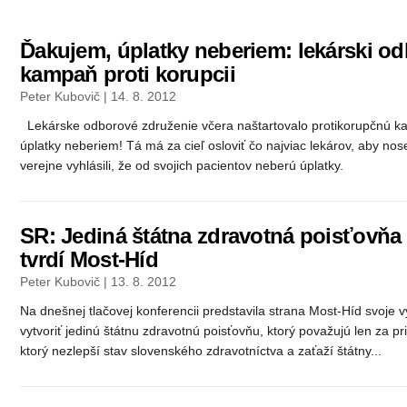
Ďakujem, úplatky neberiem: lekárski odb
kampaň proti korupcii
Peter Kubovič | 14. 8. 2012
Lekárske odborové združenie včera naštartovalo protikorupčnú 
úplatky neberiem! Tá má za cieľ osloviť čo najviac lekárov, aby 
verejne vyhlásili, že od svojich pacientov neberú úplatky.
SR: Jediná štátna zdravotná poisťovňa 
tvrdí Most-Híd
Peter Kubovič | 13. 8. 2012
Na dnešnej tlačovej konferencii predstavila strana Most-Híd svoje
vytvoriť jedinú štátnu zdravotnú poisťovňu, ktorý považujú len za pri
ktorý nezlepší stav slovenského zdravotníctva a zaťaží štátny...