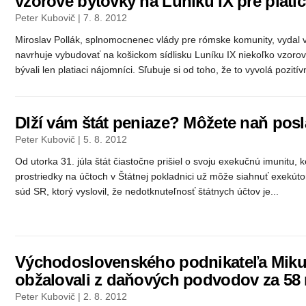
vzorové bytovky na Luníku IX pre plati
Peter Kubovič | 7. 8. 2012
Miroslav Pollák, splnomocnenec vlády pre rómske komunity, vydal 
navrhuje vybudovať na košickom sídlisku Luníku IX niekoľko vzorov
bývali len platiaci nájomníci. Sľubuje si od toho, že to vyvolá pozitívn
Dlží vám štát peniaze? Môžete naň posl
Peter Kubovič | 5. 8. 2012
Od utorka 31. júla štát čiastočne prišiel o svoju exekučnú imunitu
prostriedky na účtoch v Štátnej pokladnici už môže siahnuť exekút
súd SR, ktorý vyslovil, že nedotknuteľnosť štátnych účtov je...
Východoslovenského podnikateľa Miku
obžalovali z daňových podvodov za 58 
Peter Kubovič | 2. 8. 2012