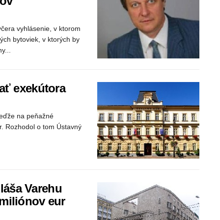
čov
včera vyhlásenie, v ktorom
ých bytoviek, v ktorých by
y...
ať exekútora
, keďže na peňažné
or. Rozhodol o tom Ústavný
láša Varehu
miliónov eur