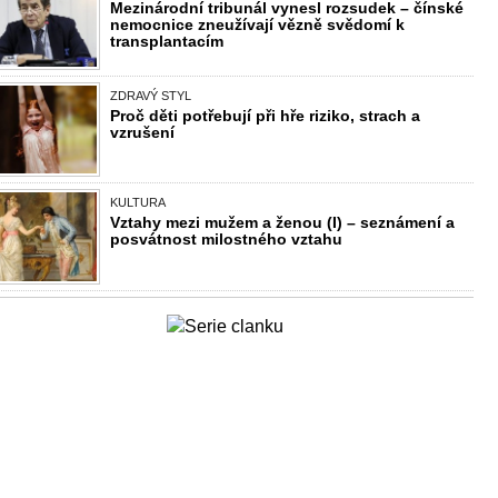
Mezinárodní tribunál vynesl rozsudek – čínské
nemocnice zneužívají vězně svědomí k
transplantacím
ZDRAVÝ STYL
Proč děti potřebují při hře riziko, strach a
vzrušení
KULTURA
Vztahy mezi mužem a ženou (I) – seznámení a
posvátnost milostného vztahu