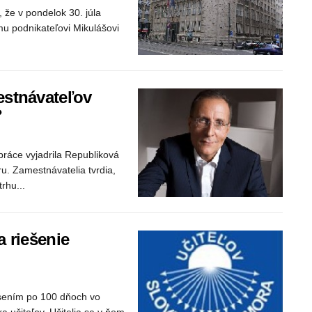
 že v pondelok 30. júla
u podnikateľovi Mikulášovi
estnávateľov
?
práce vyjadrila Republiková
u. Zamestnávatelia tvrdia,
rhu...
 riešenie
ásením po 100 dňoch vo