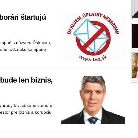
orári štartujú
kampaň s názvom Ďakujem,
nosením odznaku kampane
bude len biznis,
 výhrady k vládnemu zámeru
estor pre biznis a korupciu,