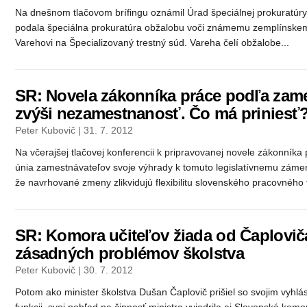
Na dnešnom tlačovom brífingu oznámil Úrad špeciálnej prokuratúry,
podala špeciálna prokuratúra obžalobu voči známemu zemplínskem
Varehovi na Špecializovaný trestný súd. Vareha čelí obžalobe...
SR: Novela zákonníka práce podľa zam
zvýši nezamestnanosť. Čo má priniesť
Peter Kubovič | 31. 7. 2012
Na včerajšej tlačovej konferencii k pripravovanej novele zákonníka 
únia zamestnávateľov svoje výhrady k tomuto legislatívnemu zámer
že navrhované zmeny zlikvidujú flexibilitu slovenského pracovného t
SR: Komora učiteľov žiada od Čaploviča
zásadných problémov školstva
Peter Kubovič | 30. 7. 2012
Potom ako minister školstva Dušan Čaplovič prišiel so svojim vyhl