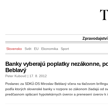
Zpravodajství
Slovensko
Svět
EU
Ekonomika
Sport
Banky vyberajú poplatky nezákonne, po
Beblavý
Peter Kubovič | 17. 8. 2012
Poslanec za SDKÚ-DS Miroslav Beblavý včera na tlačovom brífingu 
podľa ktorých slovenské banky v rozpore so zákonom žiadajú od svoj
predčasnom splácaní hypotekárnych úverov a prenesení úverov k