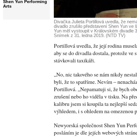
Shen Yun Performing
Arts
Divačka Julieta Portillová uvedla, že nemá 
divadlo zrušilo představení Shen Yun ve
Yun měl vystoupit v Královském divadle 31
Snímek z 31. ledna 2019. (NTD TV)
Portillová uvedla, že její rodina muse
aby se do divadla dostala, protože ve 
stávkovali taxikáři.
„No, nic takového se nám nikdy nestal
byli, že to spatříme. Nevím – nenacház
Portillová. „Nepamatuji si, že bych o
zrušení nebo ho viděla v tisku. Na pře
kalibru jsem si koupila ta nejlepší sed
výhledem, i s ohledem na omezenou p
Newyorská společnost Shen Yun Perfo
posláním je dle jejích webových stráne