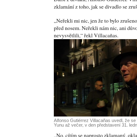
zklamání z toho, jak se divadlo se zr
„Neřekli mi nic, jen že to bylo zrušen
před nosem. Neřekli nám nic, ani důvo
nevysvětlili,“ řekl Villacañas.
Alfonso Gutiérrez Villacañas uvedl, že s
Yunu až večer, v den představení 31. le
„No, cítím se naprosto zklamaný, okl