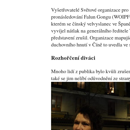
Vyšetřovatelé Světové organizace pro
pronásledování Falun Gongu (WOIPFG)
kterém se čínský velvyslanec ve Španě
vyvíjel nátlak na generálního ředitele
představení zrušil. Organizace mapují
duchovního hnutí v Číně to uvedla ve
Rozhořčení diváci
Mnoho lidí z publika bylo kvůli zruše
také se jim nelíbí odůvodnění ze stran