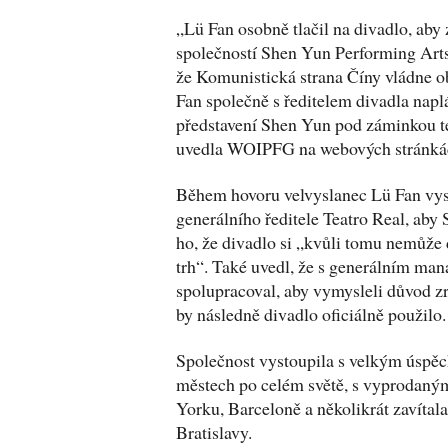
„Lü Fan osobně tlačil na divadlo, aby
společností Shen Yun Performing Arts
že Komunistická strana Číny vládne o
Fan společně s ředitelem divadla naplá
představení Shen Yun pod záminkou te
uvedla WOIPFG na webových stránká
Během hovoru velvyslanec Lü Fan vysvě
generálního ředitele Teatro Real, aby 
ho, že divadlo si „kvůli tomu nemůže d
trh“. Také uvedl, že s generálním ma
spolupracoval, aby vymysleli důvod zr
by následně divadlo oficiálně použilo.
Společnost vystoupila s velkým úspě
městech po celém světě, s vyprodaný
Yorku, Barceloně a několikrát zavítala
Bratislavy.