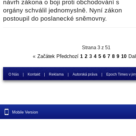
návrh zákona o boji proti obchodování s
orgány schválil jednomyslně. Nyní zákon
postoupil do poslanecké sněmovny.
Strana 3 z 51
«
Začátek
Předchozí
1
2
3
4
5
6
7
8
9
10
Dal
O Nás
|
Kontakt
|
Reklama
|
Autorská práva
|
Epoch Times v jin
Mobile Version