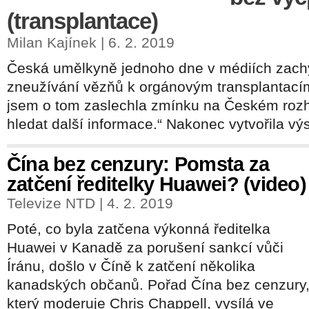
(transplantace)
Milan Kajínek | 6. 2. 2019
Česká umělkyně jednoho dne v médiích zachy
zneužívání vězňů k orgánovým transplantací
jsem o tom zaslechla zmínku na Českém rozh
hledat další informace.“ Nakonec vytvořila výs
Čína bez cenzury: Pomsta za
zatčení ředitelky Huawei? (video)
Televize NTD | 4. 2. 2019
Poté, co byla zatčena výkonná ředitelka
Huawei v Kanadě za porušení sankcí vůči
Íránu, došlo v Číně k zatčení několika
kanadských občanů. Pořad Čína bez cenzury
který moderuje Chris Chappell, vysílá ve