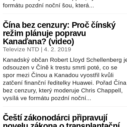
formátu pozdní noční šou, která...
Čína bez cenzury: Proč čínský
režim plánuje popravu
Kanaďana? (video)
Televize NTD | 4. 2. 2019
Kanadský občan Robert Lloyd Schellenberg j
odsouzen v Číně k trestu smrti poté, co se
spor mezi Čínou a Kanadou vyostřil kvůli
zatčení finanční ředitelky Huawei. Pořad Čína
bez cenzury, který moderuje Chris Chappell,
vysílá ve formátu pozdní noční...
Čeští zákonodárci připravují
novelu zákona o transplantační