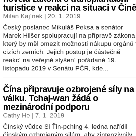
turistice v reakci na situaci v Čín
Milan Kajínek | 20. 1. 2019
Český poslanec Mikuláš Peksa a senátor
Marek Hilšer spolupracují na přípravě zákona
který by měl omezit možnosti nákupu orgánů 
cizích zemích. Jejich postup je částečně
reakcí na veřejné slyšení pořádané 19.
listopadu 2019 v Senátu PČR, kde...
Čína připravuje ozbrojené síly na
válku. Tchaj-wan žádá o
mezinárodní podporu
Cathy He | 7. 1. 2019
Čínský vůdce Si Ťin-pching 4. ledna nařídil
čínským ozbrojeným silám, aby zintenzivnily