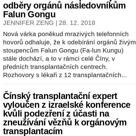
odběry orgánů následovníkům
Falun Gongu
JENNIFER ZENG | 28. 12. 2018
Nová várka poněkud mrazivých telefonních
hovorů odhaluje, že k odebírání orgánů živým
stoupencům Falun Gongu (Fa-lun Kungu)
stále dochází, a to v rámci celé Číny, v
předních transplantačních centrech.
Rozhovory s lékaři z 12 transplantačních...
Čínský transplantační expert
vyloučen z izraelské konference
kvůli podezření z účasti na
zneužívání vězňů k orgánovým
transplantacím