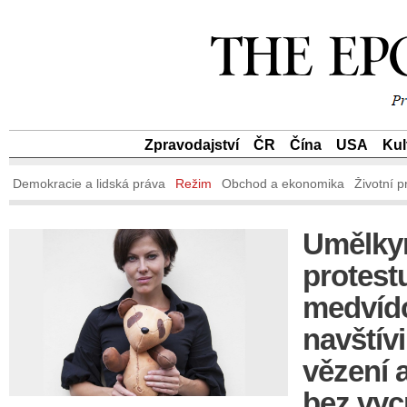
Zpravodajství
ČR
Čína
USA
Kul
Demokracie a lidská práva
Režim
Obchod a ekonomika
Životní p
Umělky
protestu
medvíd
navštívi
vězení a
bez vy